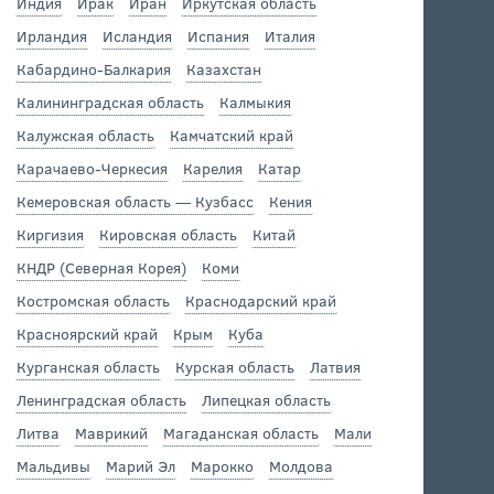
Индия
Ирак
Иран
Иркутская область
Ирландия
Исландия
Испания
Италия
Кабардино-Балкария
Казахстан
Калининградская область
Калмыкия
Калужская область
Камчатский край
Карачаево-Черкесия
Карелия
Катар
Кемеровская область — Кузбасс
Кения
Киргизия
Кировская область
Китай
КНДР (Северная Корея)
Коми
Костромская область
Краснодарский край
Красноярский край
Крым
Куба
Курганская область
Курская область
Латвия
Ленинградская область
Липецкая область
Литва
Маврикий
Магаданская область
Мали
Мальдивы
Марий Эл
Марокко
Молдова