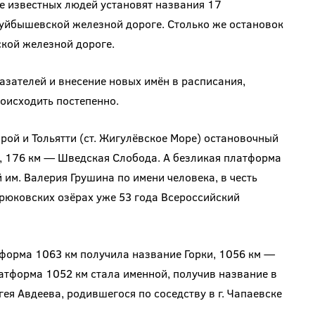
же известных людей установят названия 17
уйбышевской железной дороге. Столько же остановок
кой железной дороге.
зателей и внесение новых имён в расписания,
роисходить постепенно.
рой и Тольятти (ст. Жигулёвское Море) остановочный
р, 176 км — Шведская Слобода. А безликая платформа
 им. Валерия Грушина по имени человека, в честь
рюковских озёрах уже 53 года Всероссийский
форма 1063 км получила название Горки, 1056 км —
атформа 1052 км стала именной, получив название в
ея Авдеева, родившегося по соседству в г. Чапаевске