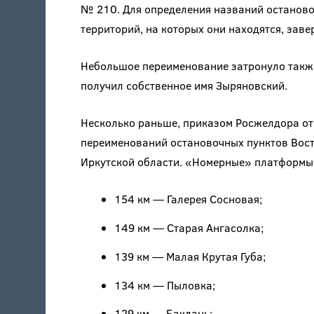
№ 210. Для определения названий останово
территорий, на которых они находятся, зав
Небольшое переименование затронуло также
получил собственное имя Зыряновский.
Несколько раньше, приказом Росжелдора от 
переименований остановочных пунктов Вос
Иркутской области. «Номерные» платформы
154 км — Галерея Сосновая;
149 км — Старая Ангасолка;
139 км — Малая Крутая Губа;
134 км — Пыловка;
129 км — Баклань;