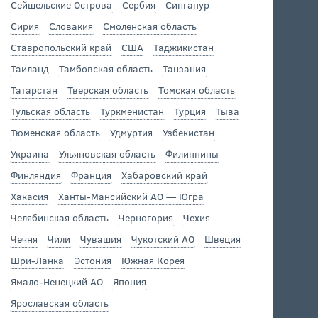
Сейшельские Острова
Сербия
Сингапур
Сирия
Словакия
Смоленская область
Ставропольский край
США
Таджикистан
Таиланд
Тамбовская область
Танзания
Татарстан
Тверская область
Томская область
Тульская область
Туркменистан
Турция
Тыва
Тюменская область
Удмуртия
Узбекистан
Украина
Ульяновская область
Филиппины
Финляндия
Франция
Хабаровский край
Хакасия
Ханты-Мансийский АО — Югра
Челябинская область
Черногория
Чехия
Чечня
Чили
Чувашия
Чукотский АО
Швеция
Шри-Ланка
Эстония
Южная Корея
Ямало-Ненецкий АО
Япония
Ярославская область