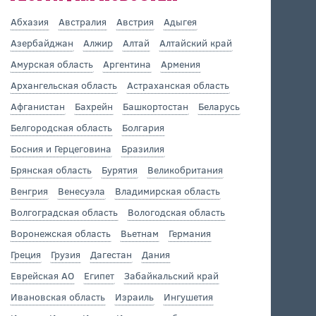
Абхазия
Австралия
Австрия
Адыгея
Азербайджан
Алжир
Алтай
Алтайский край
Амурская область
Аргентина
Армения
Архангельская область
Астраханская область
Афганистан
Бахрейн
Башкортостан
Беларусь
Белгородская область
Болгария
Босния и Герцеговина
Бразилия
Брянская область
Бурятия
Великобритания
Венгрия
Венесуэла
Владимирская область
Волгоградская область
Вологодская область
Воронежская область
Вьетнам
Германия
Греция
Грузия
Дагестан
Дания
Еврейская АО
Египет
Забайкальский край
Ивановская область
Израиль
Ингушетия