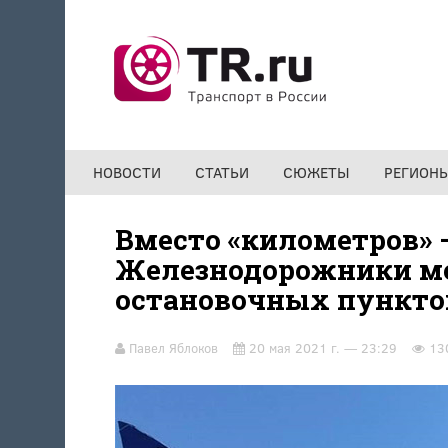
Перейти к основному содержанию
НОВОСТИ
СТАТЬИ
СЮЖЕТЫ
РЕГИОН
Вместо «километров» 
Железнодорожники м
остановочных пункто
Павел Яблоков
20 мая 2021 г. — 23:29
13