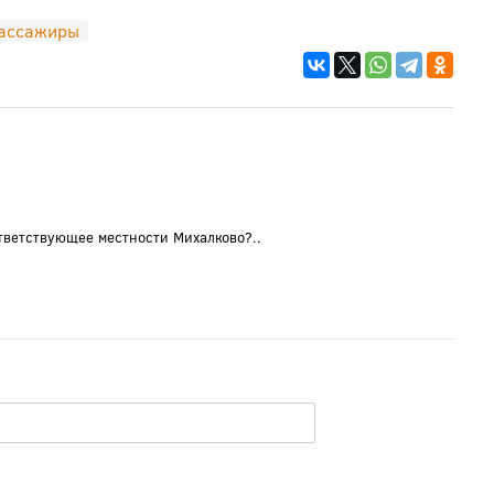
ассажиры
тветствующее местности Михалково?..