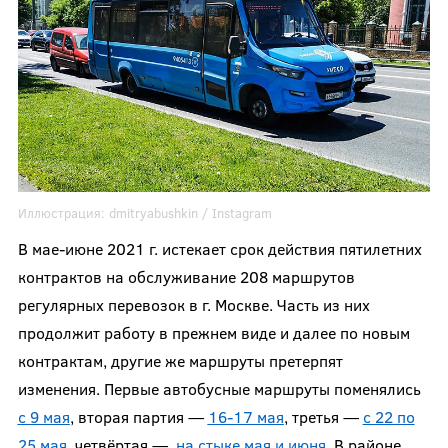
Иллюстрация:
dmitryabushkin
/ Instagram
В мае-июне 2021 г. истекает срок действия пятилетних
контрактов на обслуживание 208 маршрутов
регулярных перевозок в г. Москве. Часть из них
продолжит работу в прежнем виде и далее по новым
контрактам, другие же маршруты претерпят
изменения. Первые автобусные маршруты поменялись
с 9 мая
, вторая партия —
16-17 мая
, третья —
с 22 по
25 мая
, четвёртая —
на стыке мая и июня
. В районе