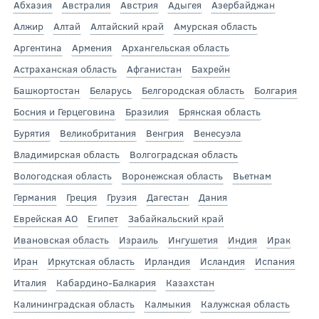
Абхазия
Австралия
Австрия
Адыгея
Азербайджан
Алжир
Алтай
Алтайский край
Амурская область
Аргентина
Армения
Архангельская область
Астраханская область
Афганистан
Бахрейн
Башкортостан
Беларусь
Белгородская область
Болгария
Босния и Герцеговина
Бразилия
Брянская область
Бурятия
Великобритания
Венгрия
Венесуэла
Владимирская область
Волгоградская область
Вологодская область
Воронежская область
Вьетнам
Германия
Греция
Грузия
Дагестан
Дания
Еврейская АО
Египет
Забайкальский край
Ивановская область
Израиль
Ингушетия
Индия
Ирак
Иран
Иркутская область
Ирландия
Исландия
Испания
Италия
Кабардино-Балкария
Казахстан
Калининградская область
Калмыкия
Калужская область