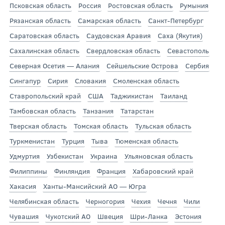
Псковская область
Россия
Ростовская область
Румыния
Рязанская область
Самарская область
Санкт-Петербург
Саратовская область
Саудовская Аравия
Саха (Якутия)
Сахалинская область
Свердловская область
Севастополь
Северная Осетия — Алания
Сейшельские Острова
Сербия
Сингапур
Сирия
Словакия
Смоленская область
Ставропольский край
США
Таджикистан
Таиланд
Тамбовская область
Танзания
Татарстан
Тверская область
Томская область
Тульская область
Туркменистан
Турция
Тыва
Тюменская область
Удмуртия
Узбекистан
Украина
Ульяновская область
Филиппины
Финляндия
Франция
Хабаровский край
Хакасия
Ханты-Мансийский АО — Югра
Челябинская область
Черногория
Чехия
Чечня
Чили
Чувашия
Чукотский АО
Швеция
Шри-Ланка
Эстония