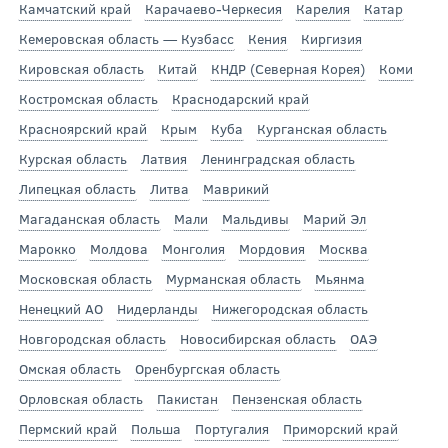
Камчатский край
Карачаево-Черкесия
Карелия
Катар
Кемеровская область — Кузбасс
Кения
Киргизия
Кировская область
Китай
КНДР (Северная Корея)
Коми
Костромская область
Краснодарский край
Красноярский край
Крым
Куба
Курганская область
Курская область
Латвия
Ленинградская область
Липецкая область
Литва
Маврикий
Магаданская область
Мали
Мальдивы
Марий Эл
Марокко
Молдова
Монголия
Мордовия
Москва
Московская область
Мурманская область
Мьянма
Ненецкий АО
Нидерланды
Нижегородская область
Новгородская область
Новосибирская область
ОАЭ
Омская область
Оренбургская область
Орловская область
Пакистан
Пензенская область
Пермский край
Польша
Португалия
Приморский край