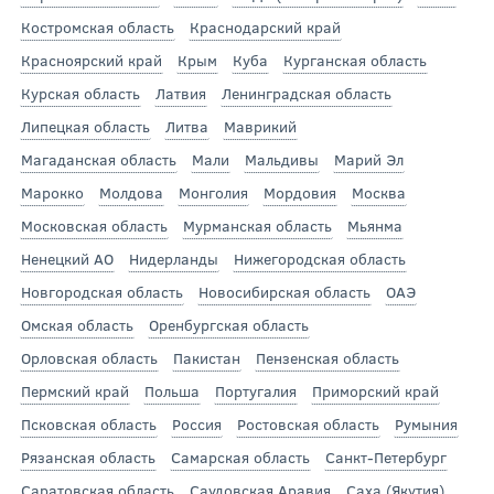
Костромская область
Краснодарский край
Красноярский край
Крым
Куба
Курганская область
Курская область
Латвия
Ленинградская область
Липецкая область
Литва
Маврикий
Магаданская область
Мали
Мальдивы
Марий Эл
Марокко
Молдова
Монголия
Мордовия
Москва
Московская область
Мурманская область
Мьянма
Ненецкий АО
Нидерланды
Нижегородская область
Новгородская область
Новосибирская область
ОАЭ
Омская область
Оренбургская область
Орловская область
Пакистан
Пензенская область
Пермский край
Польша
Португалия
Приморский край
Псковская область
Россия
Ростовская область
Румыния
Рязанская область
Самарская область
Санкт-Петербург
Саратовская область
Саудовская Аравия
Саха (Якутия)