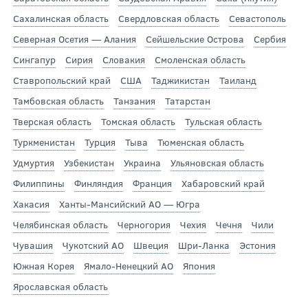
Сахалинская область
Свердловская область
Севастополь
Северная Осетия — Алания
Сейшельские Острова
Сербия
Сингапур
Сирия
Словакия
Смоленская область
Ставропольский край
США
Таджикистан
Таиланд
Тамбовская область
Танзания
Татарстан
Тверская область
Томская область
Тульская область
Туркменистан
Турция
Тыва
Тюменская область
Удмуртия
Узбекистан
Украина
Ульяновская область
Филиппины
Финляндия
Франция
Хабаровский край
Хакасия
Ханты-Мансийский АО — Югра
Челябинская область
Черногория
Чехия
Чечня
Чили
Чувашия
Чукотский АО
Швеция
Шри-Ланка
Эстония
Южная Корея
Ямало-Ненецкий АО
Япония
Ярославская область