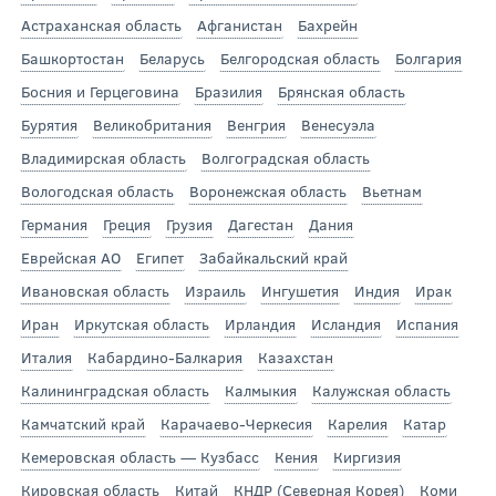
Астраханская область
Афганистан
Бахрейн
Башкортостан
Беларусь
Белгородская область
Болгария
Босния и Герцеговина
Бразилия
Брянская область
Бурятия
Великобритания
Венгрия
Венесуэла
Владимирская область
Волгоградская область
Вологодская область
Воронежская область
Вьетнам
Германия
Греция
Грузия
Дагестан
Дания
Еврейская АО
Египет
Забайкальский край
Ивановская область
Израиль
Ингушетия
Индия
Ирак
Иран
Иркутская область
Ирландия
Исландия
Испания
Италия
Кабардино-Балкария
Казахстан
Калининградская область
Калмыкия
Калужская область
Камчатский край
Карачаево-Черкесия
Карелия
Катар
Кемеровская область — Кузбасс
Кения
Киргизия
Кировская область
Китай
КНДР (Северная Корея)
Коми