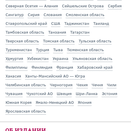
Северная Осетия — Алания
Сейшельские Острова
Сербия
Сингапур
Сирия
Словакия
Смоленская область
Ставропольский край
США
Таджикистан
Таиланд
Тамбовская область
Танзания
Татарстан
Тверская область
Томская область
Тульская область
Туркменистан
Турция
Тыва
Тюменская область
Удмуртия
Узбекистан
Украина
Ульяновская область
Филиппины
Финляндия
Франция
Хабаровский край
Хакасия
Ханты-Мансийский АО — Югра
Челябинская область
Черногория
Чехия
Чечня
Чили
Чувашия
Чукотский АО
Швеция
Шри-Ланка
Эстония
Южная Корея
Ямало-Ненецкий АО
Япония
Ярославская область
ОБ ИЗДАНИИ