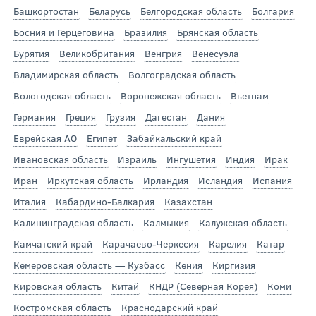
Башкортостан
Беларусь
Белгородская область
Болгария
Босния и Герцеговина
Бразилия
Брянская область
Бурятия
Великобритания
Венгрия
Венесуэла
Владимирская область
Волгоградская область
Вологодская область
Воронежская область
Вьетнам
Германия
Греция
Грузия
Дагестан
Дания
Еврейская АО
Египет
Забайкальский край
Ивановская область
Израиль
Ингушетия
Индия
Ирак
Иран
Иркутская область
Ирландия
Исландия
Испания
Италия
Кабардино-Балкария
Казахстан
Калининградская область
Калмыкия
Калужская область
Камчатский край
Карачаево-Черкесия
Карелия
Катар
Кемеровская область — Кузбасс
Кения
Киргизия
Кировская область
Китай
КНДР (Северная Корея)
Коми
Костромская область
Краснодарский край