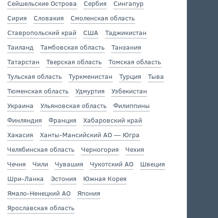
Сейшельские Острова
Сербия
Сингапур
Сирия
Словакия
Смоленская область
Ставропольский край
США
Таджикистан
Таиланд
Тамбовская область
Танзания
Татарстан
Тверская область
Томская область
Тульская область
Туркменистан
Турция
Тыва
Тюменская область
Удмуртия
Узбекистан
Украина
Ульяновская область
Филиппины
Финляндия
Франция
Хабаровский край
Хакасия
Ханты-Мансийский АО — Югра
Челябинская область
Черногория
Чехия
Чечня
Чили
Чувашия
Чукотский АО
Швеция
Шри-Ланка
Эстония
Южная Корея
Ямало-Ненецкий АО
Япония
Ярославская область