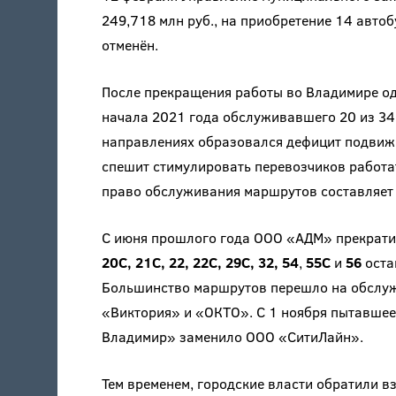
249,718 млн руб., на приобретение 14 авто
отменён.
После прекращения работы во Владимире од
начала 2021 года обслуживавшего 20 из 34
направлениях образовался дефицит подвижно
спешит стимулировать перевозчиков работат
право обслуживания маршрутов составляет 
С июня прошлого года ООО «АДМ» прекрат
20С, 21С, 22, 22С, 29С, 32,
54
,
55С
и
56
оста
Большинство маршрутов перешло на обслу
«Виктория» и «ОКТО». С 1 ноября пытавшее
Владимир» заменило ООО «СитиЛайн».
Тем временем, городские власти обратили в