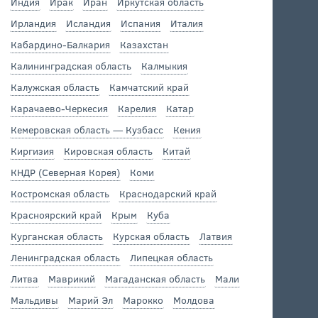
Индия
Ирак
Иран
Иркутская область
Ирландия
Исландия
Испания
Италия
Кабардино-Балкария
Казахстан
Калининградская область
Калмыкия
Калужская область
Камчатский край
Карачаево-Черкесия
Карелия
Катар
Кемеровская область — Кузбасс
Кения
Киргизия
Кировская область
Китай
КНДР (Северная Корея)
Коми
Костромская область
Краснодарский край
Красноярский край
Крым
Куба
Курганская область
Курская область
Латвия
Ленинградская область
Липецкая область
Литва
Маврикий
Магаданская область
Мали
Мальдивы
Марий Эл
Марокко
Молдова