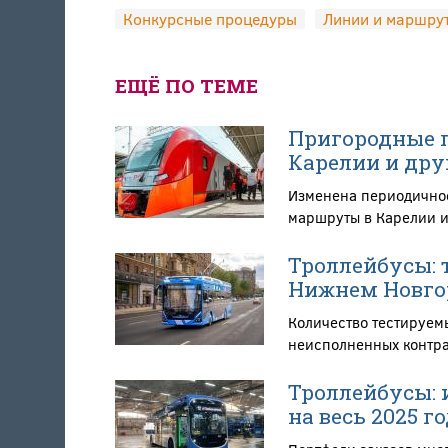
Конкурсные процедуры
Линии и маршру
ЕЩЁ ПО ТЕМЕ
Пригородные п
Карелии и дру
Изменена периодичнос
маршруты в Карелии и
Троллейбусы: т
Нижнем Новгор
Количество тестируем
неисполненных контра
Троллейбусы: 
на весь 2025 го