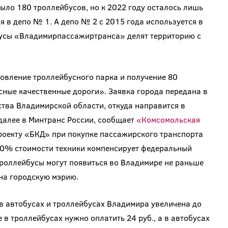
было 180 троллейбусов, но к 2022 году осталось лишь
 в депо № 1. А депо № 2 с 2015 года используется в
обусы «Владимирпассажиртранса» делят территорию с
овление троллейбусного парка и получение 80
сные качественные дороги». Заявка города передана в
тва Владимирской области, откуда направится в
далее в Минтранс России, сообщает
«Комсомольская
роекту «БКД» при покупке пассажирского транспорта
 60% стоимости техники компенсирует федеральный
троллейбусы могут появиться во Владимире не раньше
на городскую мэрию.
 в автобусах и троллейбусах Владимира увеличена до
 в троллейбусах нужно оплатить 24 руб., а в автобусах