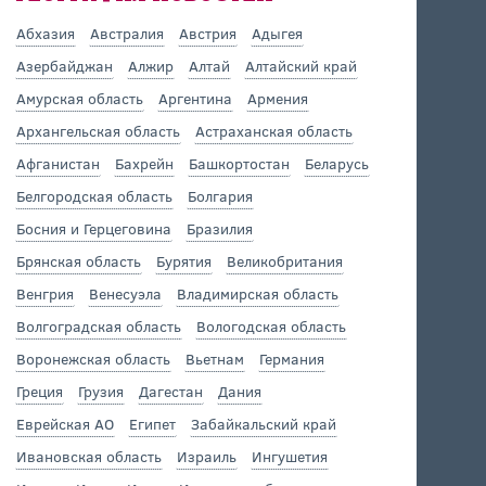
Абхазия
Австралия
Австрия
Адыгея
Азербайджан
Алжир
Алтай
Алтайский край
Амурская область
Аргентина
Армения
Архангельская область
Астраханская область
Афганистан
Бахрейн
Башкортостан
Беларусь
Белгородская область
Болгария
Босния и Герцеговина
Бразилия
Брянская область
Бурятия
Великобритания
Венгрия
Венесуэла
Владимирская область
Волгоградская область
Вологодская область
Воронежская область
Вьетнам
Германия
Греция
Грузия
Дагестан
Дания
Еврейская АО
Египет
Забайкальский край
Ивановская область
Израиль
Ингушетия