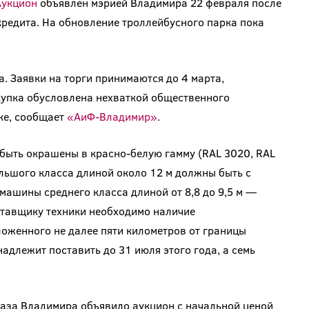
Аукцион
объявлен мэрией Владимира 22 февраля после
кредита. На обновление троллейбусного парка пока
. Заявки на торги принимаются до 4 марта,
купка обусловлена нехваткой общественного
ке, сообщает
«АиФ-Владимир»
.
ыть окрашены в красно-белую гамму (RAL 3020, RAL
ьшого класса длиной около 12 м должны быть с
машины среднего класса длиной от 8,8 до 9,5 м —
ставщику техники необходимо наличие
оженного не далее пяти километров от границы
адлежит поставить до 31 июля этого года, а семь
аза Владимира объявило аукцион с начальной ценой