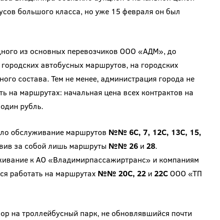
бусов большого класса, но уже 15 февраля он был
ного из основных перевозчиков ООО «АДМ», до
 городских автобусных маршрутов, на городских
го состава. Тем не менее, администрация города не
ь на маршрутах: начальная цена всех контрактов на
один рубль.
ило обслуживание маршрутов
№№ 6С, 7, 12С, 13С, 15,
вив за собой лишь маршруты
№№ 26
и
28
.
живание к АО «Владимирпассажиртранс» и компаниям
ся работать на маршрутах
№№ 20С, 22
и
22С
ООО «ТП
зор на троллейбусный парк, не обновлявшийся почти