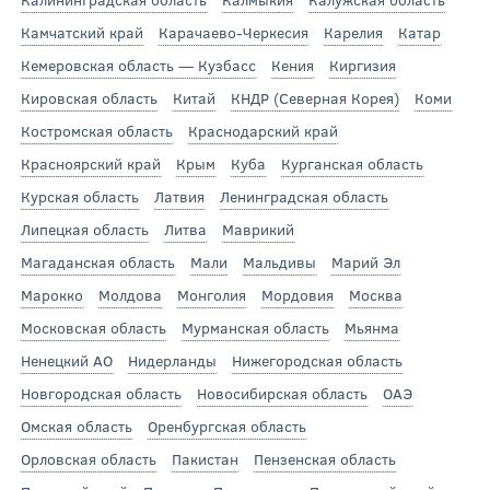
Камчатский край
Карачаево-Черкесия
Карелия
Катар
Кемеровская область — Кузбасс
Кения
Киргизия
Кировская область
Китай
КНДР (Северная Корея)
Коми
Костромская область
Краснодарский край
Красноярский край
Крым
Куба
Курганская область
Курская область
Латвия
Ленинградская область
Липецкая область
Литва
Маврикий
Магаданская область
Мали
Мальдивы
Марий Эл
Марокко
Молдова
Монголия
Мордовия
Москва
Московская область
Мурманская область
Мьянма
Ненецкий АО
Нидерланды
Нижегородская область
Новгородская область
Новосибирская область
ОАЭ
Омская область
Оренбургская область
Орловская область
Пакистан
Пензенская область