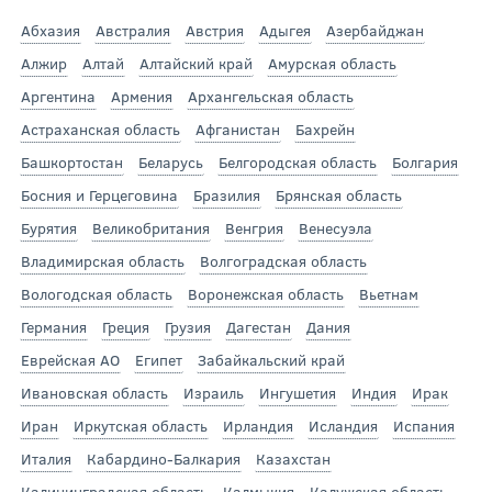
Абхазия
Австралия
Австрия
Адыгея
Азербайджан
Алжир
Алтай
Алтайский край
Амурская область
Аргентина
Армения
Архангельская область
Астраханская область
Афганистан
Бахрейн
Башкортостан
Беларусь
Белгородская область
Болгария
Босния и Герцеговина
Бразилия
Брянская область
Бурятия
Великобритания
Венгрия
Венесуэла
Владимирская область
Волгоградская область
Вологодская область
Воронежская область
Вьетнам
Германия
Греция
Грузия
Дагестан
Дания
Еврейская АО
Египет
Забайкальский край
Ивановская область
Израиль
Ингушетия
Индия
Ирак
Иран
Иркутская область
Ирландия
Исландия
Испания
Италия
Кабардино-Балкария
Казахстан
Калининградская область
Калмыкия
Калужская область