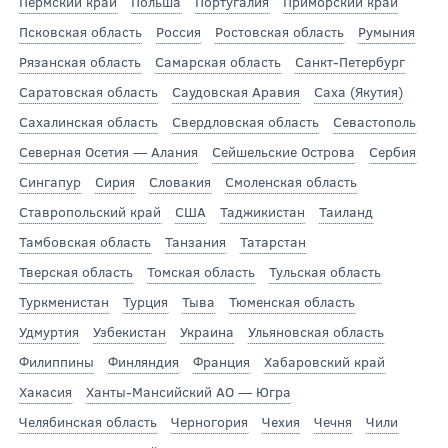
Пермский край
Польша
Португалия
Приморский край
Псковская область
Россия
Ростовская область
Румыния
Рязанская область
Самарская область
Санкт-Петербург
Саратовская область
Саудовская Аравия
Саха (Якутия)
Сахалинская область
Свердловская область
Севастополь
Северная Осетия — Алания
Сейшельские Острова
Сербия
Сингапур
Сирия
Словакия
Смоленская область
Ставропольский край
США
Таджикистан
Таиланд
Тамбовская область
Танзания
Татарстан
Тверская область
Томская область
Тульская область
Туркменистан
Турция
Тыва
Тюменская область
Удмуртия
Узбекистан
Украина
Ульяновская область
Филиппины
Финляндия
Франция
Хабаровский край
Хакасия
Ханты-Мансийский АО — Югра
Челябинская область
Черногория
Чехия
Чечня
Чили