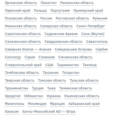
Орловская область
Пакистан
Пензенская область
Пермский край
Польша
Португалия
Приморский край
Псковская область
Россия
Ростовская область
Румыния
Рязанская область
Самарская область
Санкт-Петербург
Саратовская область
Саудовская Аравия
Саха (Якутия)
Сахалинская область
Свердловская область
Севастополь
Северная Осетия — Алания
Сейшельские Острова
Сербия
Сингапур
Сирия
Словакия
Смоленская область
Ставропольский край
США
Таджикистан
Таиланд
Тамбовская область
Танзания
Татарстан
Тверская область
Томская область
Тульская область
Туркменистан
Турция
Тыва
Тюменская область
Удмуртия
Узбекистан
Украина
Ульяновская область
Филиппины
Финляндия
Франция
Хабаровский край
Хакасия
Ханты-Мансийский АО — Югра