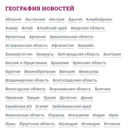
ГЕОГРАФИЯ НОВОСТЕЙ
Абхазия
Австралия
Австрия
Адыгея
Азербайджан
Алжир
Алтай
Алтайский край
Амурская область
Аргентина
Армения
Архангельская область
Астраханская область
Афганистан
Бахрейн
Башкортостан
Беларусь
Белгородская область
Болгария
Босния и Герцеговина
Бразилия
Брянская область
Бурятия
Великобритания
Венгрия
Венесуэла
Владимирская область
Волгоградская область
Вологодская область
Воронежская область
Вьетнам
Германия
Греция
Грузия
Дагестан
Дания
Еврейская АО
Египет
Забайкальский край
Ивановская область
Израиль
Ингушетия
Индия
Ирак
Иран
Иркутская область
Ирландия
Исландия
Испания