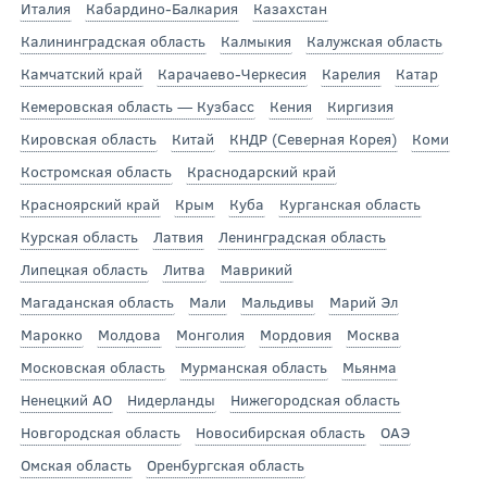
Италия
Кабардино-Балкария
Казахстан
Калининградская область
Калмыкия
Калужская область
Камчатский край
Карачаево-Черкесия
Карелия
Катар
Кемеровская область — Кузбасс
Кения
Киргизия
Кировская область
Китай
КНДР (Северная Корея)
Коми
Костромская область
Краснодарский край
Красноярский край
Крым
Куба
Курганская область
Курская область
Латвия
Ленинградская область
Липецкая область
Литва
Маврикий
Магаданская область
Мали
Мальдивы
Марий Эл
Марокко
Молдова
Монголия
Мордовия
Москва
Московская область
Мурманская область
Мьянма
Ненецкий АО
Нидерланды
Нижегородская область
Новгородская область
Новосибирская область
ОАЭ
Омская область
Оренбургская область