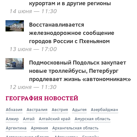
курортам и в другие регионы
14 июня — 11:30
Восстанавливается
железнодорожное сообщение
городов России с Пхеньяном
13 июня — 17:00
Подмосковный Подольск закупает
новые троллейбусы, Петербург
продлевает жизнь «автономникам»
12 июня — 11:30
ГЕОГРАФИЯ НОВОСТЕЙ
Абхазия
Австралия
Австрия
Адыгея
Азербайджан
Алжир
Алтай
Алтайский край
Амурская область
Аргентина
Армения
Архангельская область
Астраханская область
Афганистан
Бахрейн