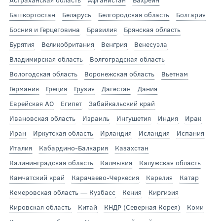
Башкортостан
Беларусь
Белгородская область
Болгария
Босния и Герцеговина
Бразилия
Брянская область
Бурятия
Великобритания
Венгрия
Венесуэла
Владимирская область
Волгоградская область
Вологодская область
Воронежская область
Вьетнам
Германия
Греция
Грузия
Дагестан
Дания
Еврейская АО
Египет
Забайкальский край
Ивановская область
Израиль
Ингушетия
Индия
Ирак
Иран
Иркутская область
Ирландия
Исландия
Испания
Италия
Кабардино-Балкария
Казахстан
Калининградская область
Калмыкия
Калужская область
Камчатский край
Карачаево-Черкесия
Карелия
Катар
Кемеровская область — Кузбасс
Кения
Киргизия
Кировская область
Китай
КНДР (Северная Корея)
Коми