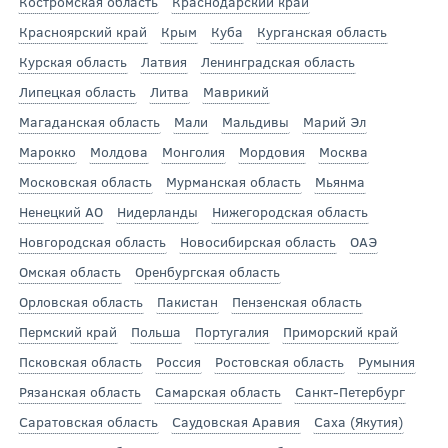
Костромская область
Краснодарский край
Красноярский край
Крым
Куба
Курганская область
Курская область
Латвия
Ленинградская область
Липецкая область
Литва
Маврикий
Магаданская область
Мали
Мальдивы
Марий Эл
Марокко
Молдова
Монголия
Мордовия
Москва
Московская область
Мурманская область
Мьянма
Ненецкий АО
Нидерланды
Нижегородская область
Новгородская область
Новосибирская область
ОАЭ
Омская область
Оренбургская область
Орловская область
Пакистан
Пензенская область
Пермский край
Польша
Португалия
Приморский край
Псковская область
Россия
Ростовская область
Румыния
Рязанская область
Самарская область
Санкт-Петербург
Саратовская область
Саудовская Аравия
Саха (Якутия)