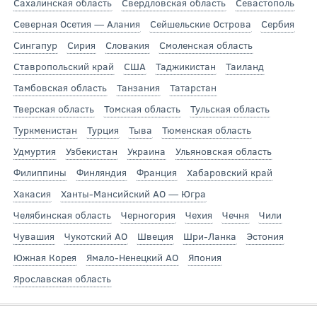
Сахалинская область
Свердловская область
Севастополь
Северная Осетия — Алания
Сейшельские Острова
Сербия
Сингапур
Сирия
Словакия
Смоленская область
Ставропольский край
США
Таджикистан
Таиланд
Тамбовская область
Танзания
Татарстан
Тверская область
Томская область
Тульская область
Туркменистан
Турция
Тыва
Тюменская область
Удмуртия
Узбекистан
Украина
Ульяновская область
Филиппины
Финляндия
Франция
Хабаровский край
Хакасия
Ханты-Мансийский АО — Югра
Челябинская область
Черногория
Чехия
Чечня
Чили
Чувашия
Чукотский АО
Швеция
Шри-Ланка
Эстония
Южная Корея
Ямало-Ненецкий АО
Япония
Ярославская область