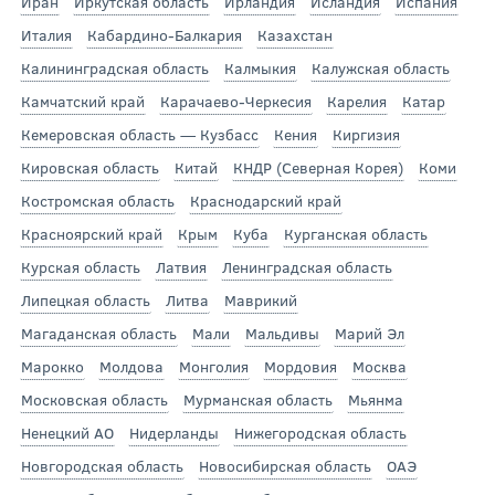
Иран
Иркутская область
Ирландия
Исландия
Испания
Италия
Кабардино-Балкария
Казахстан
Калининградская область
Калмыкия
Калужская область
Камчатский край
Карачаево-Черкесия
Карелия
Катар
Кемеровская область — Кузбасс
Кения
Киргизия
Кировская область
Китай
КНДР (Северная Корея)
Коми
Костромская область
Краснодарский край
Красноярский край
Крым
Куба
Курганская область
Курская область
Латвия
Ленинградская область
Липецкая область
Литва
Маврикий
Магаданская область
Мали
Мальдивы
Марий Эл
Марокко
Молдова
Монголия
Мордовия
Москва
Московская область
Мурманская область
Мьянма
Ненецкий АО
Нидерланды
Нижегородская область
Новгородская область
Новосибирская область
ОАЭ