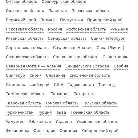
Омская область
Оренбургская область
Орловская область
Пакистан
Пензенская область
Пермский край
Польша
Португалия
Приморский край
Псковская область
Россия
Ростовская область
Румыния
Рязанская область
Самарская область
Санкт-Петербург
Саратовская область
Саудовская Аравия
Саха (Якутия)
Сахалинская область
Свердловская область
Севастополь
Северная Осетия — Алания
Сейшельские Острова
Сербия
Сингапур
Сирия
Словакия
Смоленская область
Ставропольский край
США
Таджикистан
Таиланд
Тамбовская область
Танзания
Татарстан
Тверская область
Томская область
Тульская область
Туркменистан
Турция
Тыва
Тюменская область
Удмуртия
Узбекистан
Украина
Ульяновская область
Филиппины
Финляндия
Франция
Хабаровский край