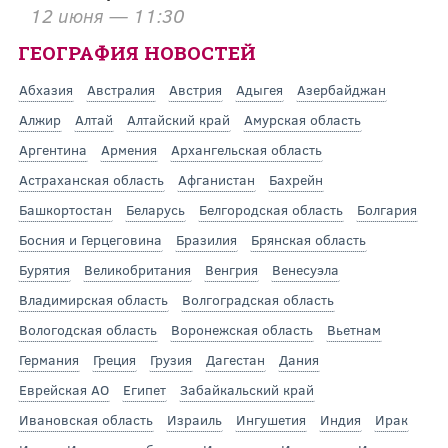
12 июня — 11:30
ГЕОГРАФИЯ НОВОСТЕЙ
Абхазия
Австралия
Австрия
Адыгея
Азербайджан
Алжир
Алтай
Алтайский край
Амурская область
Аргентина
Армения
Архангельская область
Астраханская область
Афганистан
Бахрейн
Башкортостан
Беларусь
Белгородская область
Болгария
Босния и Герцеговина
Бразилия
Брянская область
Бурятия
Великобритания
Венгрия
Венесуэла
Владимирская область
Волгоградская область
Вологодская область
Воронежская область
Вьетнам
Германия
Греция
Грузия
Дагестан
Дания
Еврейская АО
Египет
Забайкальский край
Ивановская область
Израиль
Ингушетия
Индия
Ирак