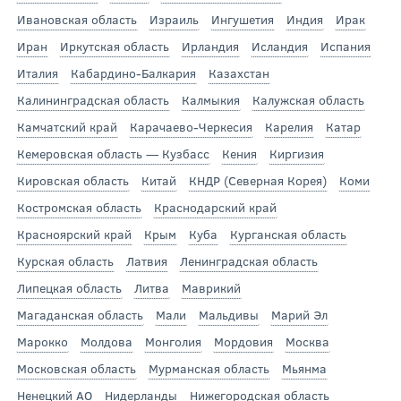
Ивановская область
Израиль
Ингушетия
Индия
Ирак
Иран
Иркутская область
Ирландия
Исландия
Испания
Италия
Кабардино-Балкария
Казахстан
Калининградская область
Калмыкия
Калужская область
Камчатский край
Карачаево-Черкесия
Карелия
Катар
Кемеровская область — Кузбасс
Кения
Киргизия
Кировская область
Китай
КНДР (Северная Корея)
Коми
Костромская область
Краснодарский край
Красноярский край
Крым
Куба
Курганская область
Курская область
Латвия
Ленинградская область
Липецкая область
Литва
Маврикий
Магаданская область
Мали
Мальдивы
Марий Эл
Марокко
Молдова
Монголия
Мордовия
Москва
Московская область
Мурманская область
Мьянма
Ненецкий АО
Нидерланды
Нижегородская область