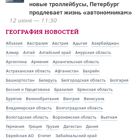
новые троллейбусы, Петербург
продлевает жизнь «автономникам»
12 июня — 11:30
ГЕОГРАФИЯ НОВОСТЕЙ
Абхазия
Австралия
Австрия
Адыгея
Азербайджан
Алжир
Алтай
Алтайский край
Амурская область
Аргентина
Армения
Архангельская область
Астраханская область
Афганистан
Бахрейн
Башкортостан
Беларусь
Белгородская область
Болгария
Босния и Герцеговина
Бразилия
Брянская область
Бурятия
Великобритания
Венгрия
Венесуэла
Владимирская область
Волгоградская область
Вологодская область
Воронежская область
Вьетнам
Германия
Греция
Грузия
Дагестан
Дания
Еврейская АО
Египет
Забайкальский край