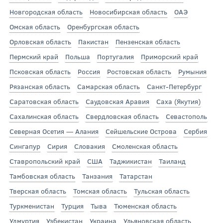
Новгородская область
Новосибирская область
ОАЭ
Омская область
Оренбургская область
Орловская область
Пакистан
Пензенская область
Пермский край
Польша
Португалия
Приморский край
Псковская область
Россия
Ростовская область
Румыния
Рязанская область
Самарская область
Санкт-Петербург
Саратовская область
Саудовская Аравия
Саха (Якутия)
Сахалинская область
Свердловская область
Севастополь
Северная Осетия — Алания
Сейшельские Острова
Сербия
Сингапур
Сирия
Словакия
Смоленская область
Ставропольский край
США
Таджикистан
Таиланд
Тамбовская область
Танзания
Татарстан
Тверская область
Томская область
Тульская область
Туркменистан
Турция
Тыва
Тюменская область
Удмуртия
Узбекистан
Украина
Ульяновская область