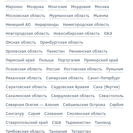
Марокко
Молдова
Монголия
Мордовия
Москва
Московская область
Мурманская область
Мьянма
Ненецкий АО
Нидерланды
Нижегородская область
Новгородская область
Новосибирская область
ОАЭ
Омская область
Оренбургская область
Орловская область
Пакистан
Пензенская область
Пермский край
Польша
Португалия
Приморский край
Псковская область
Россия
Ростовская область
Румыния
Рязанская область
Самарская область
Санкт-Петербург
Саратовская область
Саудовская Аравия
Саха (Якутия)
Сахалинская область
Свердловская область
Севастополь
Северная Осетия — Алания
Сейшельские Острова
Сербия
Сингапур
Сирия
Словакия
Смоленская область
Ставропольский край
США
Таджикистан
Таиланд
Тамбовская область
Танзания
Татарстан