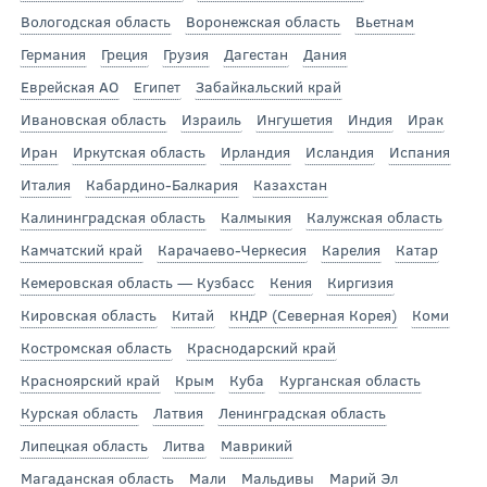
Вологодская область
Воронежская область
Вьетнам
Германия
Греция
Грузия
Дагестан
Дания
Еврейская АО
Египет
Забайкальский край
Ивановская область
Израиль
Ингушетия
Индия
Ирак
Иран
Иркутская область
Ирландия
Исландия
Испания
Италия
Кабардино-Балкария
Казахстан
Калининградская область
Калмыкия
Калужская область
Камчатский край
Карачаево-Черкесия
Карелия
Катар
Кемеровская область — Кузбасс
Кения
Киргизия
Кировская область
Китай
КНДР (Северная Корея)
Коми
Костромская область
Краснодарский край
Красноярский край
Крым
Куба
Курганская область
Курская область
Латвия
Ленинградская область
Липецкая область
Литва
Маврикий
Магаданская область
Мали
Мальдивы
Марий Эл