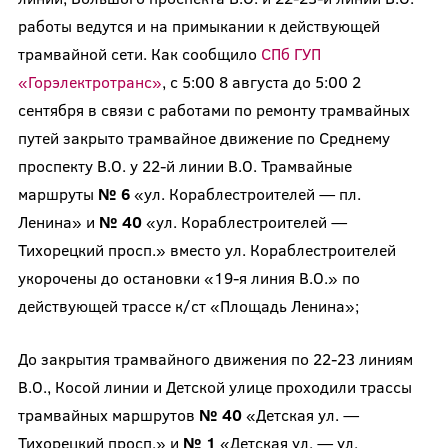
работы ведутся и на примыкании к действующей
трамвайной сети. Как сообщило
СПб ГУП
«Горэлектротранс»
, с 5:00 8 августа до 5:00 2
сентября в связи с работами по ремонту трамвайных
путей закрыто трамвайное движение по Среднему
проспекту В.О. у 22-й линии В.О. Трамвайные
маршруты
№ 6
«ул. Кораблестроителей — пл.
Ленина» и
№ 40
«ул. Кораблестроителей —
Тихорецкий просп.» вместо ул. Кораблестроителей
укорочены до остановки «19-я линия В.О.» по
действующей трассе к/ст «Площадь Ленина»;
До закрытия трамвайного движения по 22-23 линиям
В.О., Косой линии и Детской улице проходили трассы
трамвайных маршрутов
№ 40
«Детская ул. —
Тихорецкий просп.» и
№ 1
«Детская ул. — ул.