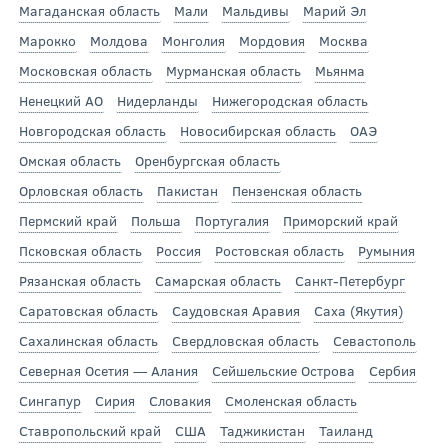
Магаданская область
Мали
Мальдивы
Марий Эл
Марокко
Молдова
Монголия
Мордовия
Москва
Московская область
Мурманская область
Мьянма
Ненецкий АО
Нидерланды
Нижегородская область
Новгородская область
Новосибирская область
ОАЭ
Омская область
Оренбургская область
Орловская область
Пакистан
Пензенская область
Пермский край
Польша
Португалия
Приморский край
Псковская область
Россия
Ростовская область
Румыния
Рязанская область
Самарская область
Санкт-Петербург
Саратовская область
Саудовская Аравия
Саха (Якутия)
Сахалинская область
Свердловская область
Севастополь
Северная Осетия — Алания
Сейшельские Острова
Сербия
Сингапур
Сирия
Словакия
Смоленская область
Ставропольский край
США
Таджикистан
Таиланд