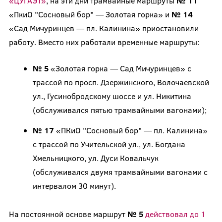
«ЦУГАЭТ»
, на эти дни трамвайные маршруты
№ 11
«ПкиО "Сосновый бор" — Золотая горка» и
№ 14
«Сад Мичуринцев — пл. Калинина» приостановили
работу. Вместо них работали временные маршруты:
№ 5
«Золотая горка — Сад Мичуринцев» с
трассой по просп. Дзержинского, Волочаевской
ул., Гусинобродскому шоссе и ул. Никитина
(обслуживался пятью трамвайными вагонами);
№ 17
«ПКиО "Сосновый бор" — пл. Калинина»
с трассой по Учительской ул., ул. Богдана
Хмельницкого, ул. Дуси Ковальчук
(обслуживался двумя трамвайными вагонами с
интервалом 30 минут).
На постоянной основе маршрут
№ 5
действовал до 1