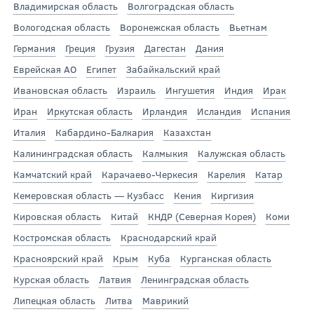
Владимирская область
Волгоградская область
Вологодская область
Воронежская область
Вьетнам
Германия
Греция
Грузия
Дагестан
Дания
Еврейская АО
Египет
Забайкальский край
Ивановская область
Израиль
Ингушетия
Индия
Ирак
Иран
Иркутская область
Ирландия
Исландия
Испания
Италия
Кабардино-Балкария
Казахстан
Калининградская область
Калмыкия
Калужская область
Камчатский край
Карачаево-Черкесия
Карелия
Катар
Кемеровская область — Кузбасс
Кения
Киргизия
Кировская область
Китай
КНДР (Северная Корея)
Коми
Костромская область
Краснодарский край
Красноярский край
Крым
Куба
Курганская область
Курская область
Латвия
Ленинградская область
Липецкая область
Литва
Маврикий