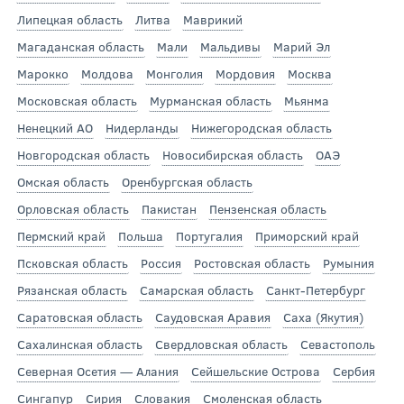
Липецкая область
Литва
Маврикий
Магаданская область
Мали
Мальдивы
Марий Эл
Марокко
Молдова
Монголия
Мордовия
Москва
Московская область
Мурманская область
Мьянма
Ненецкий АО
Нидерланды
Нижегородская область
Новгородская область
Новосибирская область
ОАЭ
Омская область
Оренбургская область
Орловская область
Пакистан
Пензенская область
Пермский край
Польша
Португалия
Приморский край
Псковская область
Россия
Ростовская область
Румыния
Рязанская область
Самарская область
Санкт-Петербург
Саратовская область
Саудовская Аравия
Саха (Якутия)
Сахалинская область
Свердловская область
Севастополь
Северная Осетия — Алания
Сейшельские Острова
Сербия
Сингапур
Сирия
Словакия
Смоленская область