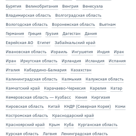
Бурятия
Великобритания
Венгрия
Венесуэла
Владимирская область
Волгоградская область
Вологодская область
Воронежская область
Вьетнам
Германия
Греция
Грузия
Дагестан
Дания
Еврейская АО
Египет
Забайкальский край
Ивановская область
Израиль
Ингушетия
Индия
Ирак
Иран
Иркутская область
Ирландия
Исландия
Испания
Италия
Кабардино-Балкария
Казахстан
Калининградская область
Калмыкия
Калужская область
Камчатский край
Карачаево-Черкесия
Карелия
Катар
Кемеровская область — Кузбасс
Кения
Киргизия
Кировская область
Китай
КНДР (Северная Корея)
Коми
Костромская область
Краснодарский край
Красноярский край
Крым
Куба
Курганская область
Курская область
Латвия
Ленинградская область