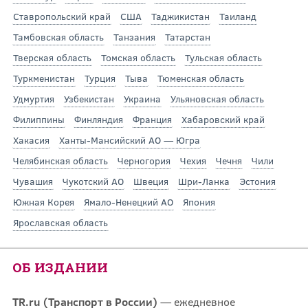
Ставропольский край
США
Таджикистан
Таиланд
Тамбовская область
Танзания
Татарстан
Тверская область
Томская область
Тульская область
Туркменистан
Турция
Тыва
Тюменская область
Удмуртия
Узбекистан
Украина
Ульяновская область
Филиппины
Финляндия
Франция
Хабаровский край
Хакасия
Ханты-Мансийский АО — Югра
Челябинская область
Черногория
Чехия
Чечня
Чили
Чувашия
Чукотский АО
Швеция
Шри-Ланка
Эстония
Южная Корея
Ямало-Ненецкий АО
Япония
Ярославская область
ОБ ИЗДАНИИ
TR.ru (Транспорт в России)
— ежедневное