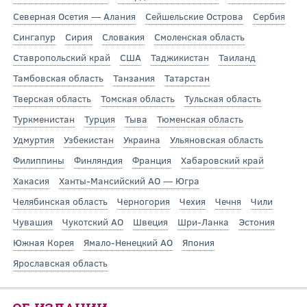
Северная Осетия — Алания
Сейшельские Острова
Сербия
Сингапур
Сирия
Словакия
Смоленская область
Ставропольский край
США
Таджикистан
Таиланд
Тамбовская область
Танзания
Татарстан
Тверская область
Томская область
Тульская область
Туркменистан
Турция
Тыва
Тюменская область
Удмуртия
Узбекистан
Украина
Ульяновская область
Филиппины
Финляндия
Франция
Хабаровский край
Хакасия
Ханты-Мансийский АО — Югра
Челябинская область
Черногория
Чехия
Чечня
Чили
Чувашия
Чукотский АО
Швеция
Шри-Ланка
Эстония
Южная Корея
Ямало-Ненецкий АО
Япония
Ярославская область