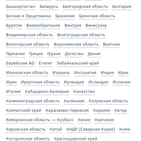
Башкортостан
Беларусь
Белгородская область
Болгария
Босния и Герцеговина
Бразилия
Брянская область
Бурятия
Великобритания
Венгрия
Венесуэла
Владимирская область
Волгоградская область
Вологодская область
Воронежская область
Вьетнам
Германия
Греция
Грузия
Дагестан
Дания
Еврейская АО
Египет
Забайкальский край
Ивановская область
Израиль
Ингушетия
Индия
Ирак
Иран
Иркутская область
Ирландия
Исландия
Испания
Италия
Кабардино-Балкария
Казахстан
Калининградская область
Калмыкия
Калужская область
Камчатский край
Карачаево-Черкесия
Карелия
Катар
Кемеровская область — Кузбасс
Кения
Киргизия
Кировская область
Китай
КНДР (Северная Корея)
Коми
Костромская область
Краснодарский край