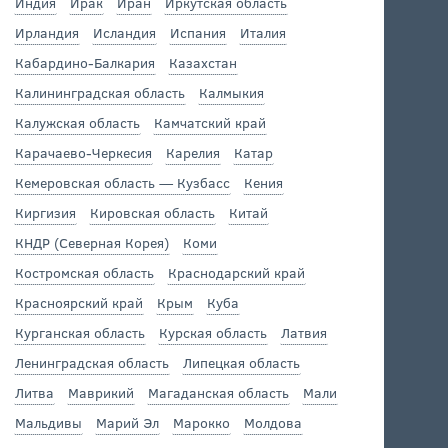
Индия
Ирак
Иран
Иркутская область
Ирландия
Исландия
Испания
Италия
Кабардино-Балкария
Казахстан
Калининградская область
Калмыкия
Калужская область
Камчатский край
Карачаево-Черкесия
Карелия
Катар
Кемеровская область — Кузбасс
Кения
Киргизия
Кировская область
Китай
КНДР (Северная Корея)
Коми
Костромская область
Краснодарский край
Красноярский край
Крым
Куба
Курганская область
Курская область
Латвия
Ленинградская область
Липецкая область
Литва
Маврикий
Магаданская область
Мали
Мальдивы
Марий Эл
Марокко
Молдова