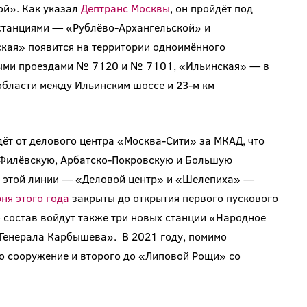
ой». Как указал
Дептранс Москвы
, он пройдёт под
 станциями — «Рублёво-Архангельской» и
кая» появится на территории одноимённого
ыми проездами № 7120 и № 7101, «Ильинская» — в
области между Ильинским шоссе и 23-м км
ёт от делового центра «Москва-Сити» за МКАД, что
 Филёвскую, Арбатско-Покровскую и Большую
и этой линии — «Деловой центр» и «Шелепиха» —
юня этого года
закрыты до открытия первого пускового
о состав войдут также три новых станции «Народное
Генерала Карбышева». В 2021 году, помимо
то сооружение и второго до «Липовой Рощи» со