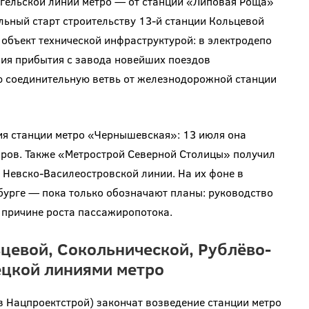
нгельской линии метро — от станции «Липовая Роща»
льный старт строительству 13-й станции Кольцевой
 объект технической инфраструктурой: в электродепо
ия прибытия с завода новейших поездов
ю соединительную ветвь от железнодорожной станции
ия станции метро «Чернышевская»: 13 июля она
иров. Также «Метрострой Северной Столицы» получил
Невско-Василеостровской линии. На их фоне в
бурге — пока только обозначают планы: руководство
о причине роста пассажиропотока.
цевой, Сокольнической, Рублёво-
ецкой линиями метро
в Нацпроектстрой) закончат возведение станции метро