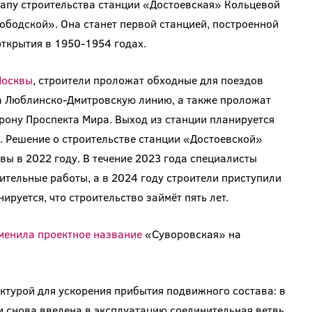
тапу строительства станции «Достоевская» Кольцевой
бодской». Она станет первой станцией, построенной
открытия в 1950-1954 годах.
Москвы
, строители проложат обходные для поездов
на Люблинско-Дмитровскую линию, а также проложат
рону Проспекта Мира. Выход из станции планируется
. Решение о строительстве станции «Достоевской»
ы в 2022 году. В течение 2023 года специалисты
тельные работы, а в 2024 году строители приступили
ируется, что строительство займёт пять лет.
менила проектное название
«Суворовская» на
ктурой для ускорения прибытия подвижного состава: в
 снова введена в эксплуатацию соединительная ветвь