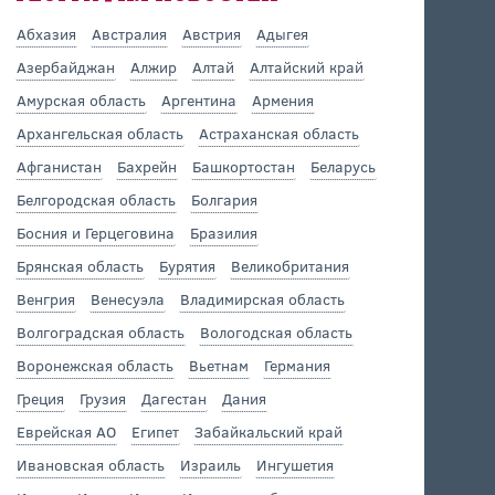
Абхазия
Австралия
Австрия
Адыгея
Азербайджан
Алжир
Алтай
Алтайский край
Амурская область
Аргентина
Армения
Архангельская область
Астраханская область
Афганистан
Бахрейн
Башкортостан
Беларусь
Белгородская область
Болгария
Босния и Герцеговина
Бразилия
Брянская область
Бурятия
Великобритания
Венгрия
Венесуэла
Владимирская область
Волгоградская область
Вологодская область
Воронежская область
Вьетнам
Германия
Греция
Грузия
Дагестан
Дания
Еврейская АО
Египет
Забайкальский край
Ивановская область
Израиль
Ингушетия