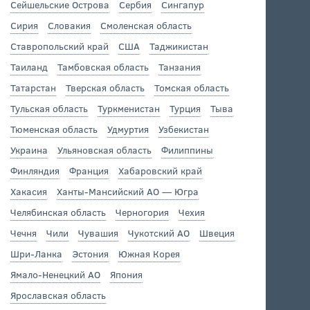
Сейшельские Острова
Сербия
Сингапур
Сирия
Словакия
Смоленская область
Ставропольский край
США
Таджикистан
Таиланд
Тамбовская область
Танзания
Татарстан
Тверская область
Томская область
Тульская область
Туркменистан
Турция
Тыва
Тюменская область
Удмуртия
Узбекистан
Украина
Ульяновская область
Филиппины
Финляндия
Франция
Хабаровский край
Хакасия
Ханты-Мансийский АО — Югра
Челябинская область
Черногория
Чехия
Чечня
Чили
Чувашия
Чукотский АО
Швеция
Шри-Ланка
Эстония
Южная Корея
Ямало-Ненецкий АО
Япония
Ярославская область