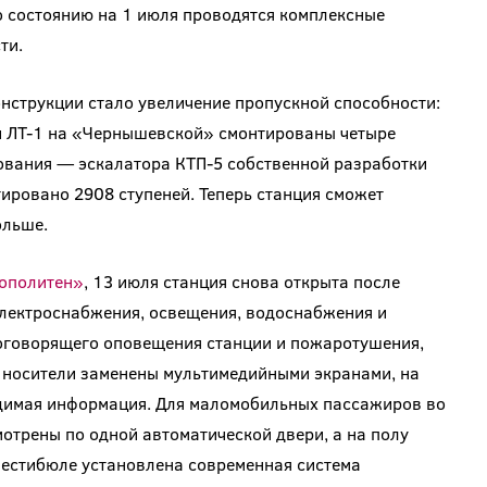
 состоянию на 1 июля проводятся комплексные
ти.
онструкции стало увеличение пропускной способности:
и ЛТ-1 на «Чернышевской» смонтированы четыре
ования — эскалатора КТП-5 собственной разработки
тировано 2908 ступеней. Теперь станция сможет
ольше.
рополитен»
, 13 июля станция снова открыта после
электроснабжения, освещения, водоснабжения и
коговорящего оповещения станции и пожаротушения,
 носители заменены мультимедийными экранами, на
одимая информация. Для маломобильных пассажиров во
отрены по одной автоматической двери, а на полу
вестибюле установлена современная система