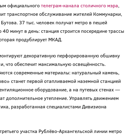
ным официального
телеграм-канала столичного мэра
,
чшит транспортное обслуживание жителей Коммунарки,
утова. 37 тыс. человек получат метро в пешей
о 40 минут в день: станция строится посередине трассы
оторая продублирует МКАД.
 монтируют декоративную перфорированную обшивку
и, что обеспечит максимальную освещённость.
няются современные материалы: натуральный камень,
во» станет первой отапливаемой наземной станцией
вентиляционное оборудование, а на путевых стенах —
чат дополнительное утепление. Управлять движением
тика, разработанная специалистами Дивизиона
третьего участка Рублёво-Архангельской линии метро