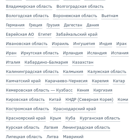
Владимирская область
Волгоградская область
Вологодская область
Воронежская область
Вьетнам
Германия
Греция
Грузия
Дагестан
Дания
Еврейская АО
Египет
Забайкальский край
Ивановская область
Израиль
Ингушетия
Индия
Ирак
Иран
Иркутская область
Ирландия
Исландия
Испания
Италия
Кабардино-Балкария
Казахстан
Калининградская область
Калмыкия
Калужская область
Камчатский край
Карачаево-Черкесия
Карелия
Катар
Кемеровская область — Кузбасс
Кения
Киргизия
Кировская область
Китай
КНДР (Северная Корея)
Коми
Костромская область
Краснодарский край
Красноярский край
Крым
Куба
Курганская область
Курская область
Латвия
Ленинградская область
Липецкая область
Литва
Маврикий