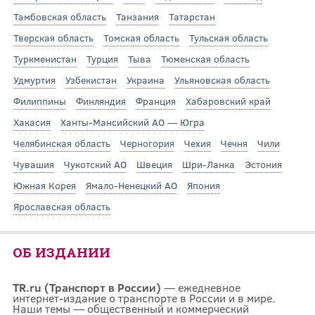
Тамбовская область
Танзания
Татарстан
Тверская область
Томская область
Тульская область
Туркменистан
Турция
Тыва
Тюменская область
Удмуртия
Узбекистан
Украина
Ульяновская область
Филиппины
Финляндия
Франция
Хабаровский край
Хакасия
Ханты-Мансийский АО — Югра
Челябинская область
Черногория
Чехия
Чечня
Чили
Чувашия
Чукотский АО
Швеция
Шри-Ланка
Эстония
Южная Корея
Ямало-Ненецкий АО
Япония
Ярославская область
ОБ ИЗДАНИИ
TR.ru (Транспорт в России)
— ежедневное
интернет-издание о транспорте в России и в мире.
Наши темы — общественный и коммерческий