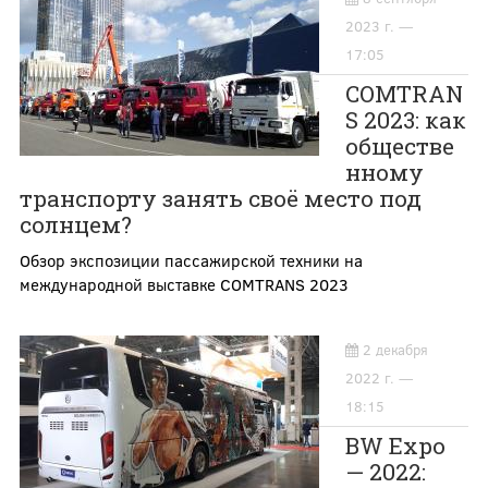
2023 г. —
17:05
COMTRAN
S 2023: как
обществе
нному
транспорту занять своё место под
солнцем?
Обзор экспозиции пассажирской техники на
международной выставке COMTRANS 2023
2 декабря
2022 г. —
18:15
BW Expo
— 2022: