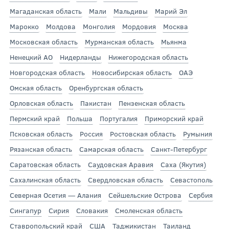
Магаданская область
Мали
Мальдивы
Марий Эл
Марокко
Молдова
Монголия
Мордовия
Москва
Московская область
Мурманская область
Мьянма
Ненецкий АО
Нидерланды
Нижегородская область
Новгородская область
Новосибирская область
ОАЭ
Омская область
Оренбургская область
Орловская область
Пакистан
Пензенская область
Пермский край
Польша
Португалия
Приморский край
Псковская область
Россия
Ростовская область
Румыния
Рязанская область
Самарская область
Санкт-Петербург
Саратовская область
Саудовская Аравия
Саха (Якутия)
Сахалинская область
Свердловская область
Севастополь
Северная Осетия — Алания
Сейшельские Острова
Сербия
Сингапур
Сирия
Словакия
Смоленская область
Ставропольский край
США
Таджикистан
Таиланд