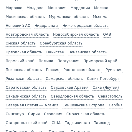
Марокко
Молдова
Монголия
Мордовия
Москва
Московская область
Мурманская область
Мьянма
Ненецкий АО
Нидерланды
Нижегородская область
Новгородская область
Новосибирская область
ОАЭ
Омская область
Оренбургская область
Орловская область
Пакистан
Пензенская область
Пермский край
Польша
Португалия
Приморский край
Псковская область
Россия
Ростовская область
Румыния
Рязанская область
Самарская область
Санкт-Петербург
Саратовская область
Саудовская Аравия
Саха (Якутия)
Сахалинская область
Свердловская область
Севастополь
Северная Осетия — Алания
Сейшельские Острова
Сербия
Сингапур
Сирия
Словакия
Смоленская область
Ставропольский край
США
Таджикистан
Таиланд
Тамбовская область
Танзания
Татарстан