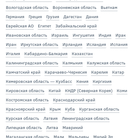
Вологодская область
Воронежская область
Вьетнам
Германия
Греция
Грузия
Дагестан
Дания
Еврейская АО
Египет
Забайкальский край
Ивановская область
Израиль
Ингушетия
Индия
Ирак
Иран
Иркутская область
Ирландия
Исландия
Испания
Италия
Кабардино-Балкария
Казахстан
Калининградская область
Калмыкия
Калужская область
Камчатский край
Карачаево-Черкесия
Карелия
Катар
Кемеровская область — Кузбасс
Кения
Киргизия
Кировская область
Китай
КНДР (Северная Корея)
Коми
Костромская область
Краснодарский край
Красноярский край
Крым
Куба
Курганская область
Курская область
Латвия
Ленинградская область
Липецкая область
Литва
Маврикий
Магаданская область
Мали
Мальдивы
Марий Эл