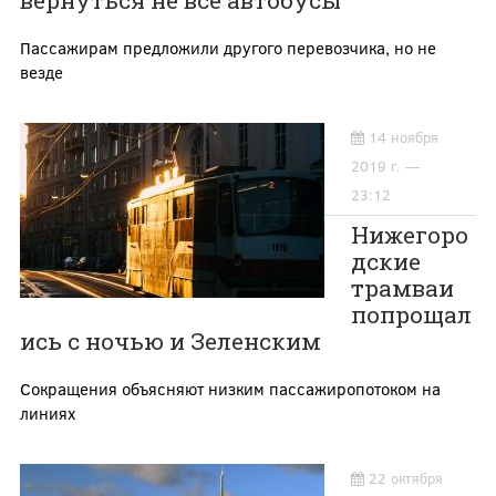
вернуться не все автобусы
Пассажирам предложили другого перевозчика, но не
везде
14 ноября
2019 г. —
23:12
Нижегоро
дские
трамваи
попрощал
ись с ночью и Зеленским
Сокращения объясняют низким пассажиропотоком на
линиях
22 октября