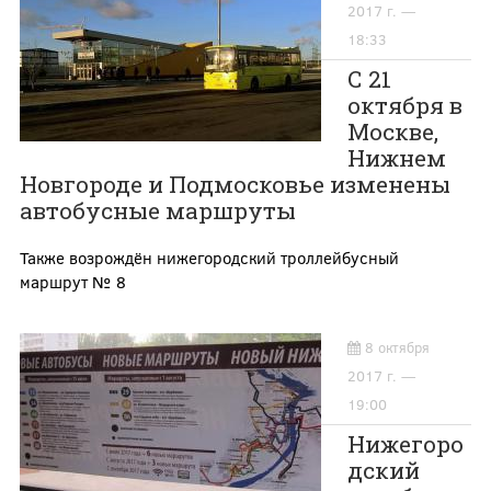
2017 г. —
18:33
С 21
октября в
Москве,
Нижнем
Новгороде и Подмосковье изменены
автобусные маршруты
Также возрождён нижегородский троллейбусный
маршрут № 8
8 октября
2017 г. —
19:00
Нижегоро
дский