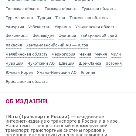
Тверская область
Томская область
Тульская область
Туркменистан
Турция
Тыва
Тюменская область
Удмуртия
Узбекистан
Украина
Ульяновская область
Филиппины
Финляндия
Франция
Хабаровский край
Хакасия
Ханты-Мансийский АО — Югра
Челябинская область
Черногория
Чехия
Чечня
Чили
Чувашия
Чукотский АО
Швеция
Шри-Ланка
Эстония
Южная Корея
Ямало-Ненецкий АО
Япония
Ярославская область
ОБ ИЗДАНИИ
TR.ru (Транспорт в России)
— ежедневное
интернет-издание о транспорте в России и в мире.
Наши темы — общественный и коммерческий
транспорт, транспортные системы городов и
регионов, инфраструктура для пассажиров и