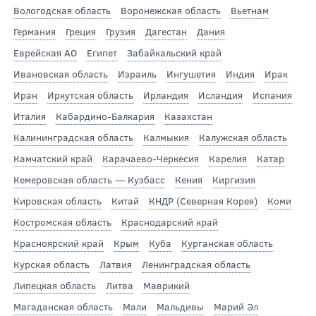
Вологодская область
Воронежская область
Вьетнам
Германия
Греция
Грузия
Дагестан
Дания
Еврейская АО
Египет
Забайкальский край
Ивановская область
Израиль
Ингушетия
Индия
Ирак
Иран
Иркутская область
Ирландия
Исландия
Испания
Италия
Кабардино-Балкария
Казахстан
Калининградская область
Калмыкия
Калужская область
Камчатский край
Карачаево-Черкесия
Карелия
Катар
Кемеровская область — Кузбасс
Кения
Киргизия
Кировская область
Китай
КНДР (Северная Корея)
Коми
Костромская область
Краснодарский край
Красноярский край
Крым
Куба
Курганская область
Курская область
Латвия
Ленинградская область
Липецкая область
Литва
Маврикий
Магаданская область
Мали
Мальдивы
Марий Эл