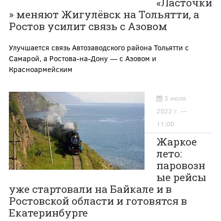
«Ласточки
» меняют Жигулёвск на Тольятти, а
Ростов усилит связь с Азовом
Улучшается связь Автозаводского района Тольятти с
Самарой, а Ростова-на-Дону — с Азовом и
Красноармейским
3 июля
2022 г. —
11:00
Жаркое
лето:
паровозн
ые рейсы
уже стартовали на Байкале и в
Ростовской области и готовятся в
Екатеринбурге