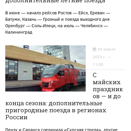
дополнительные летние поезда
В июне — начало рейсов Ростов — Ейск, Ереван —
Батуми, Казань — Грозный и поезда выходного дня
Оренбург — Соль-Илецк, на июль — Челябинск —
Калининград
29 апреля
2023 г. —
11:00
С
майских
праздник
ов — и до
конца сезона: дополнительные
пригородные поезда в регионах
России
Пензу и Саранск соединила «Сурская стрела», другие