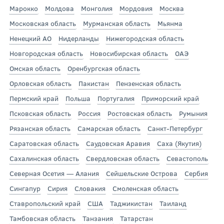
Марокко
Молдова
Монголия
Мордовия
Москва
Московская область
Мурманская область
Мьянма
Ненецкий АО
Нидерланды
Нижегородская область
Новгородская область
Новосибирская область
ОАЭ
Омская область
Оренбургская область
Орловская область
Пакистан
Пензенская область
Пермский край
Польша
Португалия
Приморский край
Псковская область
Россия
Ростовская область
Румыния
Рязанская область
Самарская область
Санкт-Петербург
Саратовская область
Саудовская Аравия
Саха (Якутия)
Сахалинская область
Свердловская область
Севастополь
Северная Осетия — Алания
Сейшельские Острова
Сербия
Сингапур
Сирия
Словакия
Смоленская область
Ставропольский край
США
Таджикистан
Таиланд
Тамбовская область
Танзания
Татарстан