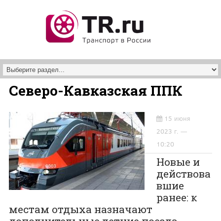
Перейти к основному содержанию
Северо-Кавказская ППК
15 июня
2023 г. —
10:20
Новые и
действова
вшие
ранее: к
местам отдыха назначают