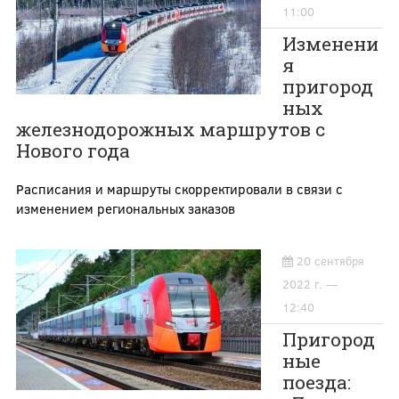
11:00
Изменени
я
пригород
ных
железнодорожных маршрутов с
Нового года
Расписания и маршруты скорректировали в связи с
изменением региональных заказов
20 сентября
2022 г. —
12:40
Пригород
ные
поезда: