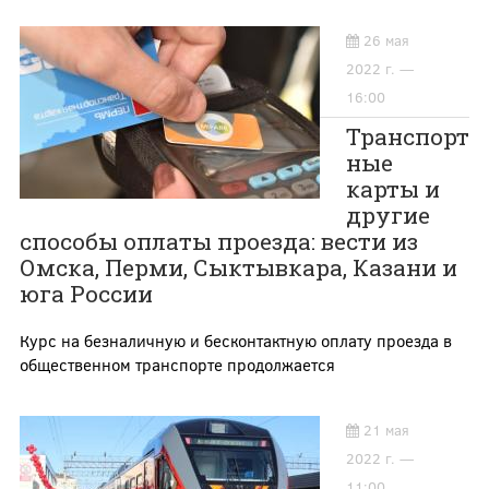
26 мая
2022 г. —
16:00
Транспорт
ные
карты и
другие
способы оплаты проезда: вести из
Омска, Перми, Сыктывкара, Казани и
юга России
Курс на безналичную и бесконтактную оплату проезда в
общественном транспорте продолжается
21 мая
2022 г. —
11:00