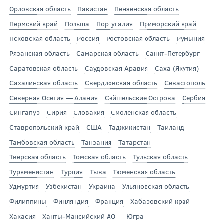
Орловская область
Пакистан
Пензенская область
Пермский край
Польша
Португалия
Приморский край
Псковская область
Россия
Ростовская область
Румыния
Рязанская область
Самарская область
Санкт-Петербург
Саратовская область
Саудовская Аравия
Саха (Якутия)
Сахалинская область
Свердловская область
Севастополь
Северная Осетия — Алания
Сейшельские Острова
Сербия
Сингапур
Сирия
Словакия
Смоленская область
Ставропольский край
США
Таджикистан
Таиланд
Тамбовская область
Танзания
Татарстан
Тверская область
Томская область
Тульская область
Туркменистан
Турция
Тыва
Тюменская область
Удмуртия
Узбекистан
Украина
Ульяновская область
Филиппины
Финляндия
Франция
Хабаровский край
Хакасия
Ханты-Мансийский АО — Югра