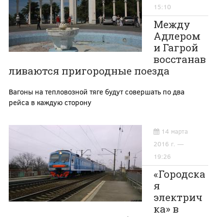
15:10
Между
Адлером
и Гагрой
восстанав
ливаются пригородные поезда
Вагоны на тепловозной тяге будут совершать по два
рейса в каждую сторону
14 марта
2016 г. —
19:26
«Городска
я
электрич
ка» в