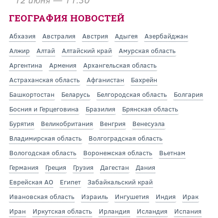
ГЕОГРАФИЯ НОВОСТЕЙ
Абхазия
Австралия
Австрия
Адыгея
Азербайджан
Алжир
Алтай
Алтайский край
Амурская область
Аргентина
Армения
Архангельская область
Астраханская область
Афганистан
Бахрейн
Башкортостан
Беларусь
Белгородская область
Болгария
Босния и Герцеговина
Бразилия
Брянская область
Бурятия
Великобритания
Венгрия
Венесуэла
Владимирская область
Волгоградская область
Вологодская область
Воронежская область
Вьетнам
Германия
Греция
Грузия
Дагестан
Дания
Еврейская АО
Египет
Забайкальский край
Ивановская область
Израиль
Ингушетия
Индия
Ирак
Иран
Иркутская область
Ирландия
Исландия
Испания