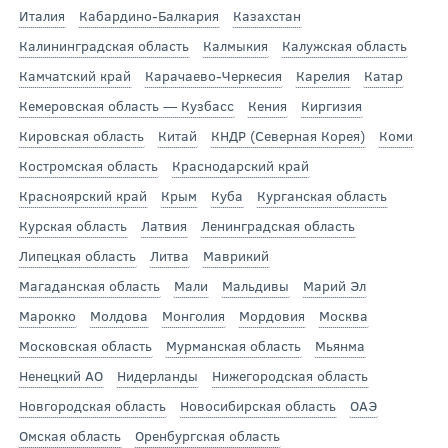
Италия
Кабардино-Балкария
Казахстан
Калининградская область
Калмыкия
Калужская область
Камчатский край
Карачаево-Черкесия
Карелия
Катар
Кемеровская область — Кузбасс
Кения
Киргизия
Кировская область
Китай
КНДР (Северная Корея)
Коми
Костромская область
Краснодарский край
Красноярский край
Крым
Куба
Курганская область
Курская область
Латвия
Ленинградская область
Липецкая область
Литва
Маврикий
Магаданская область
Мали
Мальдивы
Марий Эл
Марокко
Молдова
Монголия
Мордовия
Москва
Московская область
Мурманская область
Мьянма
Ненецкий АО
Нидерланды
Нижегородская область
Новгородская область
Новосибирская область
ОАЭ
Омская область
Оренбургская область