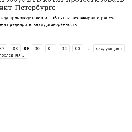
нкт-Петербурге
ежду производителем и СПб ГУП «Пассажиравтотранс»
ена предварительная договорённость
87
88
89
90
91
92
93
…
следующая ›
последняя »