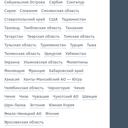
Сейшельские Острова
Сербия
Сингапур
Сирия
Словакия
Смоленская область
Ставропольский край
США
Таджикистан
Таиланд
Тамбовская область
Танзания
Татарстан
Тверская область
Томская область
Тульская область
Туркменистан
Турция
Тыва
Тюменская область
Удмуртия
Узбекистан
Украина
Ульяновская область
Филиппины
Финляндия
Франция
Хабаровский край
Хакасия
Ханты-Мансийский АО — Югра
Челябинская область
Черногория
Чехия
Чечня
Чили
Чувашия
Чукотский АО
Швеция
Шри-Ланка
Эстония
Южная Корея
Ямало-Ненецкий АО
Япония
Ярославская область