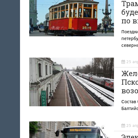
Тра
буде
по 
Поездки
петербу
северн
25 ап
Жел
Пск
возо
Состав 
Балтийс
25 ап
Элек