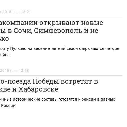
я 2016 г. — 18:21
акомпании открывают новые
ы в Сочи, Симферополь и не
ько
орту Пулково на весенне-летний сезон открываются четыре
рейса
 2016 г. — 12:18
о-поезда Победы встретят в
кве и Хабаровске
чные исторические составы готовятся к рейсам в разных
 России