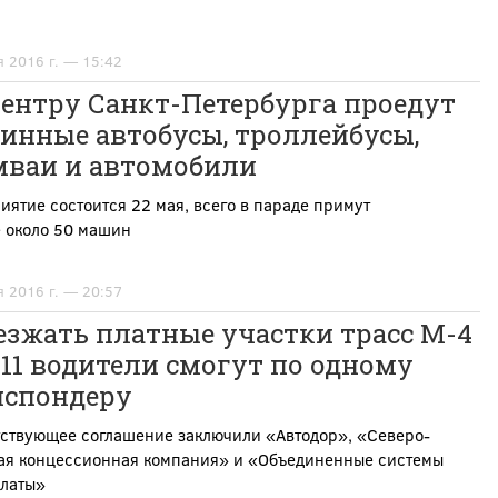
я 2016 г. — 15:42
центру Санкт-Петербурга проедут
инные автобусы, троллейбусы,
мваи и автомобили
ятие состоится 22 мая, всего в параде примут
е около 50 машин
я 2016 г. — 20:57
езжать платные участки трасс М-4
11 водители смогут по одному
нспондеру
тствующее соглашение заключили «Автодор», «Северо-
ая концессионная компания» и «Объединенные системы
платы»