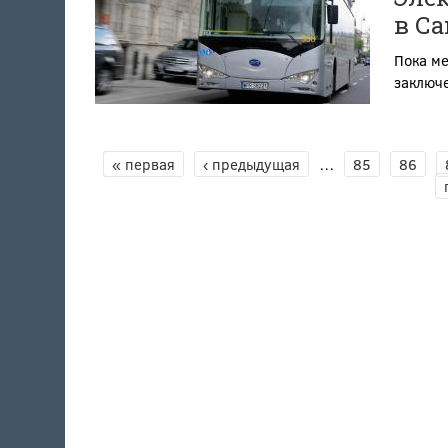
в Са
Пока м
заключ
СТРАНИЦЫ
« первая
‹ предыдущая
…
85
86