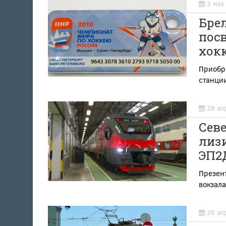
5 мая
Бре
пос
хокк
Приобре
станци
28 ап
Сев
лиз
ЭП2
Презент
вокзал
26 ап