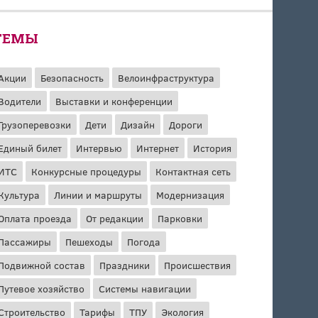
ТЕМЫ
Акции
Безопасность
Велоинфраструктура
Водители
Выставки и конференции
Грузоперевозки
Дети
Дизайн
Дороги
Единый билет
Интервью
Интернет
История
ИТС
Конкурсные процедуры
Контактная сеть
Культура
Линии и маршруты
Модернизация
Оплата проезда
От редакции
Парковки
Пассажиры
Пешеходы
Погода
Подвижной состав
Праздники
Происшествия
Путевое хозяйство
Системы навигации
Строительство
Тарифы
ТПУ
Экология