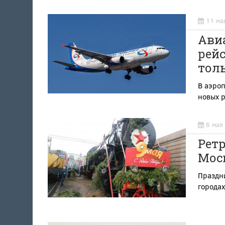
11 ма
Ави
рейс
тол
В аэроп
новых 
6 мая
Ретр
Мос
Праздни
городах