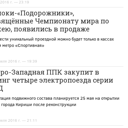
 2016 г. — 23:19
локи-«Подорожники»,
вящённые Чемпионату мира по
ею, появились в продаже
сти уникальный проездной можно будет только в кассах
и метро «Спортивная»
реля 2016 г. — 19:39
еро-Западная ППК закупит в
инг четыре электропоезда серии
Д
ация подвижного состава планируется 25 мая на открытии
а города Кириши после реконструкции
реля 2016 г. — 21:11