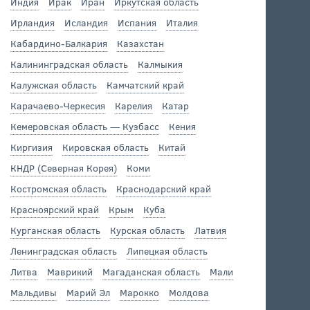
Индия
Ирак
Иран
Иркутская область
Ирландия
Исландия
Испания
Италия
Кабардино-Балкария
Казахстан
Калининградская область
Калмыкия
Калужская область
Камчатский край
Карачаево-Черкесия
Карелия
Катар
Кемеровская область — Кузбасс
Кения
Киргизия
Кировская область
Китай
КНДР (Северная Корея)
Коми
Костромская область
Краснодарский край
Красноярский край
Крым
Куба
Курганская область
Курская область
Латвия
Ленинградская область
Липецкая область
Литва
Маврикий
Магаданская область
Мали
Мальдивы
Марий Эл
Марокко
Молдова