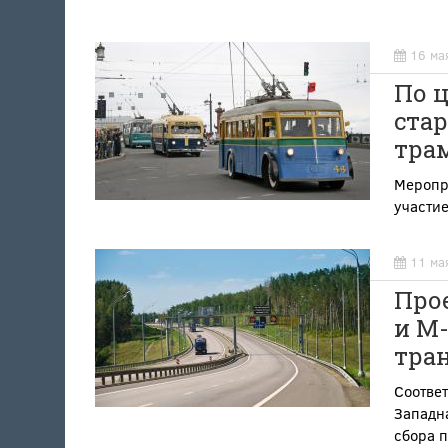
16 ма
По 
стар
тра
Меропри
участи
11 ма
Про
и М-
тра
Соотве
Западн
сбора 