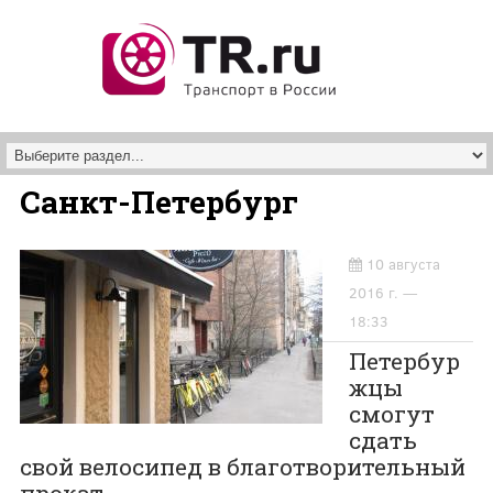
Перейти к основному содержанию
Санкт-Петербург
10 августа
2016 г. —
18:33
Петербур
жцы
смогут
сдать
свой велосипед в благотворительный