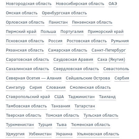
Новгородская область
Новосибирская область
ОАЭ
Омская область
Оренбургская область
Орловская область
Пакистан
Пензенская область
Пермский край
Польша
Португалия
Приморский край
Псковская область
Россия
Ростовская область
Румыния
Рязанская область
Самарская область
Санкт-Петербург
Саратовская область
Саудовская Аравия
Саха (Якутия)
Сахалинская область
Свердловская область
Севастополь
Северная Осетия — Алания
Сейшельские Острова
Сербия
Сингапур
Сирия
Словакия
Смоленская область
Ставропольский край
США
Таджикистан
Таиланд
Тамбовская область
Танзания
Татарстан
Тверская область
Томская область
Тульская область
Туркменистан
Турция
Тыва
Тюменская область
Удмуртия
Узбекистан
Украина
Ульяновская область