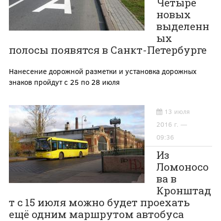
Четыре
новых
выделенн
ых
полосы появятся в Санкт-Петербурге
Нанесение дорожной разметки и установка дорожных
знаков пройдут с 25 по 28 июля
13 июля
2016 г. —
09:36
Из
Ломоносо
ва в
Кронштад
т с 15 июля можно будет проехать
ещё одним маршрутом автобуса