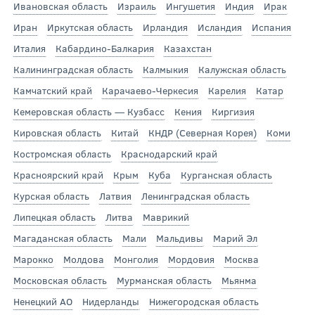
Ивановская область
Израиль
Ингушетия
Индия
Ирак
Иран
Иркутская область
Ирландия
Исландия
Испания
Италия
Кабардино-Балкария
Казахстан
Калининградская область
Калмыкия
Калужская область
Камчатский край
Карачаево-Черкесия
Карелия
Катар
Кемеровская область — Кузбасс
Кения
Киргизия
Кировская область
Китай
КНДР (Северная Корея)
Коми
Костромская область
Краснодарский край
Красноярский край
Крым
Куба
Курганская область
Курская область
Латвия
Ленинградская область
Липецкая область
Литва
Маврикий
Магаданская область
Мали
Мальдивы
Марий Эл
Марокко
Молдова
Монголия
Мордовия
Москва
Московская область
Мурманская область
Мьянма
Ненецкий АО
Нидерланды
Нижегородская область