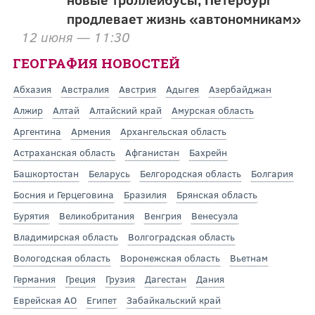
продлевает жизнь «автономникам»
12 июня — 11:30
ГЕОГРАФИЯ НОВОСТЕЙ
Абхазия
Австралия
Австрия
Адыгея
Азербайджан
Алжир
Алтай
Алтайский край
Амурская область
Аргентина
Армения
Архангельская область
Астраханская область
Афганистан
Бахрейн
Башкортостан
Беларусь
Белгородская область
Болгария
Босния и Герцеговина
Бразилия
Брянская область
Бурятия
Великобритания
Венгрия
Венесуэла
Владимирская область
Волгоградская область
Вологодская область
Воронежская область
Вьетнам
Германия
Греция
Грузия
Дагестан
Дания
Еврейская АО
Египет
Забайкальский край