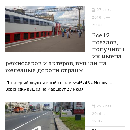
27 июля
2016 г. —
20:02
Все 12
поездов,
получивш
их имена
режиссёров и актёров, вышли на
железные дороги страны
Последний двухэтажный состав №45/46 «Москва –
Воронеж» вышел на маршрут 27 июля
25 июля
2016 г. —
19:42