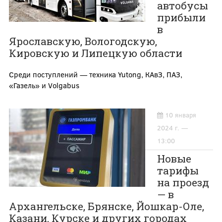
автобусы
прибыли
в
Ярославскую, Вологодскую,
Кировскую и Липецкую области
Среди поступлений — техника Yutong, КАвЗ, ПАЗ,
«Газель» и Volgabus
10 января
2024 г. —
13:00
Новые
тарифы
на проезд
— в
Архангельске, Брянске, Йошкар-Оле,
Казани, Курске и других городах