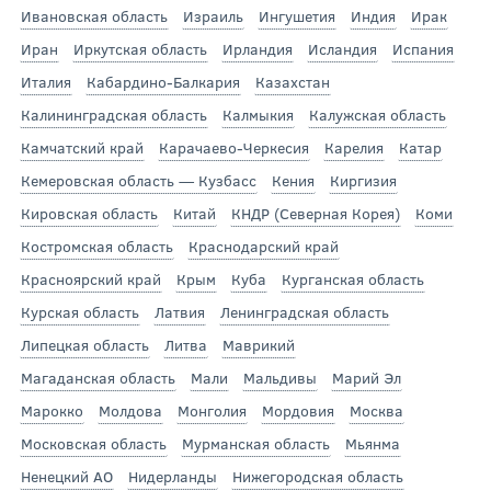
Ивановская область
Израиль
Ингушетия
Индия
Ирак
Иран
Иркутская область
Ирландия
Исландия
Испания
Италия
Кабардино-Балкария
Казахстан
Калининградская область
Калмыкия
Калужская область
Камчатский край
Карачаево-Черкесия
Карелия
Катар
Кемеровская область — Кузбасс
Кения
Киргизия
Кировская область
Китай
КНДР (Северная Корея)
Коми
Костромская область
Краснодарский край
Красноярский край
Крым
Куба
Курганская область
Курская область
Латвия
Ленинградская область
Липецкая область
Литва
Маврикий
Магаданская область
Мали
Мальдивы
Марий Эл
Марокко
Молдова
Монголия
Мордовия
Москва
Московская область
Мурманская область
Мьянма
Ненецкий АО
Нидерланды
Нижегородская область