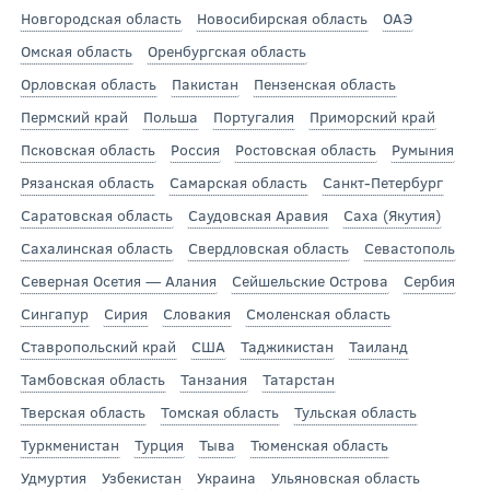
Новгородская область
Новосибирская область
ОАЭ
Омская область
Оренбургская область
Орловская область
Пакистан
Пензенская область
Пермский край
Польша
Португалия
Приморский край
Псковская область
Россия
Ростовская область
Румыния
Рязанская область
Самарская область
Санкт-Петербург
Саратовская область
Саудовская Аравия
Саха (Якутия)
Сахалинская область
Свердловская область
Севастополь
Северная Осетия — Алания
Сейшельские Острова
Сербия
Сингапур
Сирия
Словакия
Смоленская область
Ставропольский край
США
Таджикистан
Таиланд
Тамбовская область
Танзания
Татарстан
Тверская область
Томская область
Тульская область
Туркменистан
Турция
Тыва
Тюменская область
Удмуртия
Узбекистан
Украина
Ульяновская область