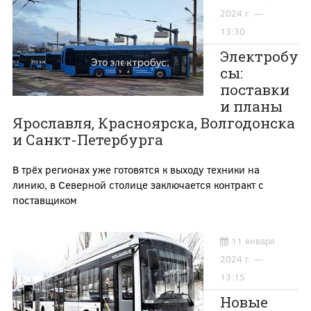
2024 г. —
13:30
Электробу
сы:
поставки
и планы
Ярославля, Красноярска, Волгодонска
и Санкт-Петербурга
В трёх регионах уже готовятся к выходу техники на
линию, в Северной столице заключается контракт с
поставщиком
11 января
2024 г. —
13:15
Новые