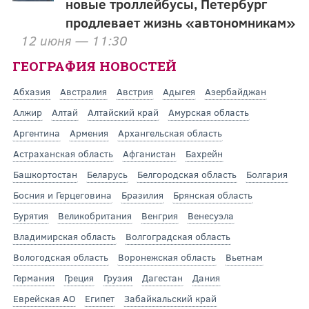
новые троллейбусы, Петербург
продлевает жизнь «автономникам»
12 июня — 11:30
ГЕОГРАФИЯ НОВОСТЕЙ
Абхазия
Австралия
Австрия
Адыгея
Азербайджан
Алжир
Алтай
Алтайский край
Амурская область
Аргентина
Армения
Архангельская область
Астраханская область
Афганистан
Бахрейн
Башкортостан
Беларусь
Белгородская область
Болгария
Босния и Герцеговина
Бразилия
Брянская область
Бурятия
Великобритания
Венгрия
Венесуэла
Владимирская область
Волгоградская область
Вологодская область
Воронежская область
Вьетнам
Германия
Греция
Грузия
Дагестан
Дания
Еврейская АО
Египет
Забайкальский край