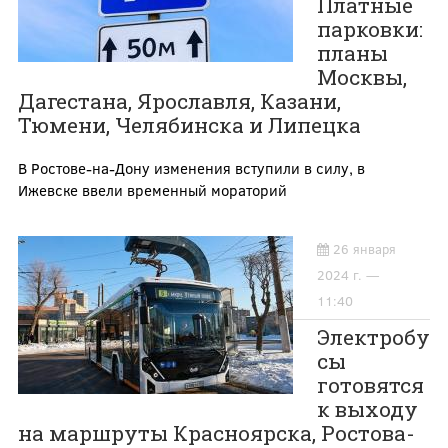
Платные
парковки:
планы
Москвы,
Дагестана, Ярославля, Казани,
Тюмени, Челябинска и Липецка
В Ростове-на-Дону изменения вступили в силу, в
Ижевске ввели временный мораторий
26 января
2024 г. —
11:40
Электробу
сы
готовятся
к выходу
на маршруты Красноярска, Ростова-