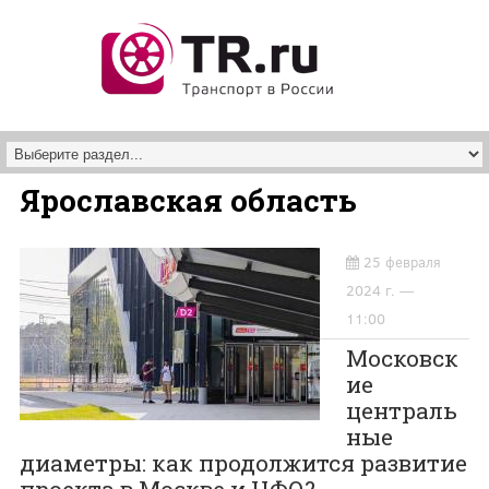
Перейти к основному содержанию
Ярославская область
25 февраля
2024 г. —
11:00
Московск
ие
централь
ные
диаметры: как продолжится развитие