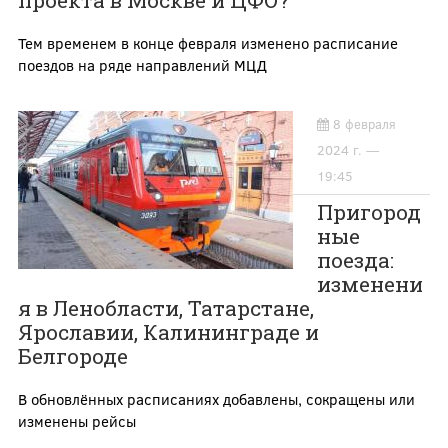
проекта в Москве и ЦФО?
Тем временем в конце февраля изменено расписание
поездов на ряде направлений МЦД
8 февраля
2024 г. —
19:45
Пригород
ные
поезда:
изменени
я в Ленобласти, Татарстане,
Ярославии, Калининграде и
Белгороде
В обновлённых расписаниях добавлены, сокращены или
изменены рейсы