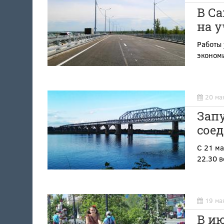
В С
на у
Работы 
эконом
20 ма
Зап
сое
С 21 ма
22.30 в
19 ма
В ию