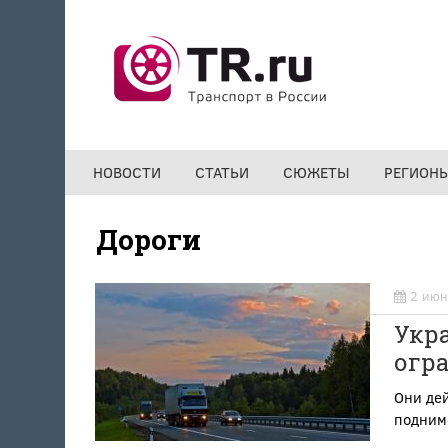
Перейти к основному содержанию
НОВОСТИ
СТАТЬИ
СЮЖЕТЫ
РЕГИОН
Дороги
2 июн
Укра
огр
Они дей
подним