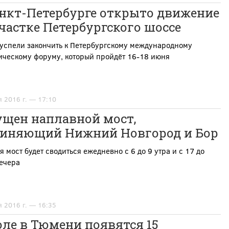
анкт-Петербурге открыто движение
частке Петербургского шоссе
успели закончить к П
етербургскому международному
ическому форуму, который пройдёт 16-18 июня
я 2016 г. — 17:10
ущен наплавной мост,
диняющий Нижний Новгород и Бор
я мост будет сводиться ежедневно с 6 до 9 утра и с 17 до
ечера
я 2016 г. — 16:35
ле в Тюмени появятся 15