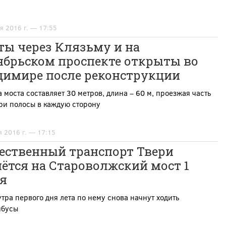
я 2016 г. — 17:55
ты через Клязьму и на
ябрьском проспекте открыты во
димире после реконструкции
моста составляет 30 метров, длина – 60 м, п
роезжая часть
ри полосы в каждую сторону
я 2016 г. — 17:15
ественный транспорт Твери
ётся на Староволжский мост 1
я
утра первого дня лета по нему снова начнут ходить
йбусы