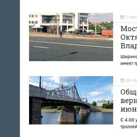
1 июн
Мос
Окт
Вла
Ширина 
имеет т
30 ма
Общ
верн
июн
С 4.00 
тролле