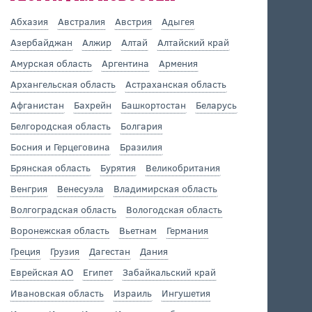
Абхазия
Австралия
Австрия
Адыгея
Азербайджан
Алжир
Алтай
Алтайский край
Амурская область
Аргентина
Армения
Архангельская область
Астраханская область
Афганистан
Бахрейн
Башкортостан
Беларусь
Белгородская область
Болгария
Босния и Герцеговина
Бразилия
Брянская область
Бурятия
Великобритания
Венгрия
Венесуэла
Владимирская область
Волгоградская область
Вологодская область
Воронежская область
Вьетнам
Германия
Греция
Грузия
Дагестан
Дания
Еврейская АО
Египет
Забайкальский край
Ивановская область
Израиль
Ингушетия