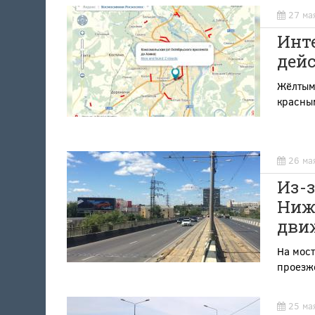
27 ма
Инт
дейс
Жёлтым 
красным
26 ма
Из-
Ниж
дви
На мост
проезж
25 ма