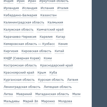
Индия
Ирак
Иран
Иркутская область
Ирландия
Исландия
Испания
Италия
Кабардино-Балкария
Казахстан
Калининградская область
Калмыкия
Калужская область
Камчатский край
Карачаево-Черкесия
Карелия
Катар
Кемеровская область — Кузбасс
Кения
Киргизия
Кировская область
Китай
КНДР (Северная Корея)
Коми
Костромская область
Краснодарский край
Красноярский край
Крым
Куба
Курганская область
Курская область
Латвия
Ленинградская область
Липецкая область
Литва
Маврикий
Магаданская область
Мали
Мальдивы
Марий Эл
Марокко
Молдова