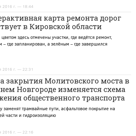
я 2016 г. — 18:44
ерактивная карта ремонта дорог
твует в Кировской области
цветом здесь отмечены участки, где ведётся ремонт,
 – где запланирован, а зелёным – где завершился
я 2016 г. — 22:31
за закрытия Молитовского моста в
нем Новгороде изменяется схема
жения общественного транспорта
у заменят трамвайные пути,
асфальтовое покрытие на
ей части и гидроизоляцию
я 2016 г. — 22:16