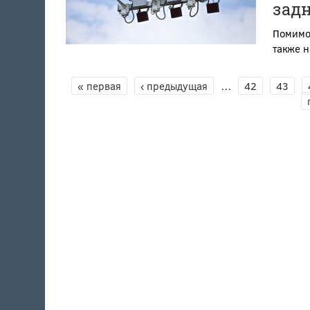
зад
Помимо
также н
« первая
‹ предыдущая
…
42
43
СТРАНИЦЫ