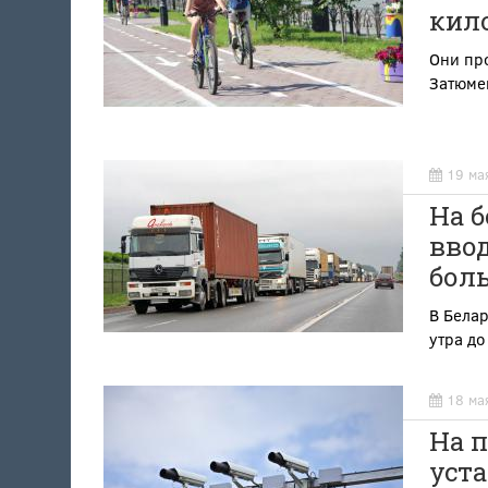
кил
Они про
Затюме
19 ма
На б
вво
бол
В Белар
утра до
18 ма
На 
уст