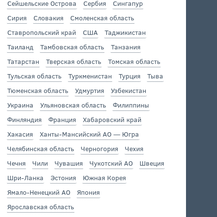
Сейшельские Острова
Сербия
Сингапур
Сирия
Словакия
Смоленская область
Ставропольский край
США
Таджикистан
Таиланд
Тамбовская область
Танзания
Татарстан
Тверская область
Томская область
Тульская область
Туркменистан
Турция
Тыва
Тюменская область
Удмуртия
Узбекистан
Украина
Ульяновская область
Филиппины
Финляндия
Франция
Хабаровский край
Хакасия
Ханты-Мансийский АО — Югра
Челябинская область
Черногория
Чехия
Чечня
Чили
Чувашия
Чукотский АО
Швеция
Шри-Ланка
Эстония
Южная Корея
Ямало-Ненецкий АО
Япония
Ярославская область