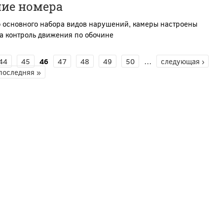
ние номера
 основного набора видов нарушений, камеры настроены
а контроль движения по обочине
44
45
46
47
48
49
50
…
следующая ›
последняя »