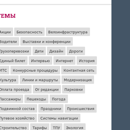
ТЕМЫ
Акции
Безопасность
Велоинфраструктура
Водители
Выставки и конференции
Грузоперевозки
Дети
Дизайн
Дороги
Единый билет
Интервью
Интернет
История
ИТС
Конкурсные процедуры
Контактная сеть
Культура
Линии и маршруты
Модернизация
Оплата проезда
От редакции
Парковки
Пассажиры
Пешеходы
Погода
Подвижной состав
Праздники
Происшествия
Путевое хозяйство
Системы навигации
Строительство
Тарифы
ТПУ
Экология