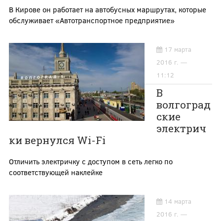
В Кирове он работает на автобусных маршрутах, которые
обслуживает «Автотранспортное предприятие»
17 марта
2016 г. —
11:12
В
волгоград
ские
электрич
ки вернулся Wi-Fi
Отличить электричку с доступом в сеть легко по
соответствующей наклейке
14 марта
2016 г. —