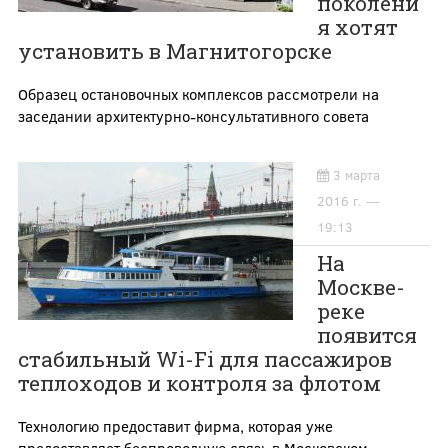
поколени
я хотят
установить в Магнитогорске
О
бразец остановочных комплексов рассмотрели на
заседании архитектурно-консультативного совета
3 марта
2016 г. —
19:13
На
Москве-
реке
появится
стабильный Wi-Fi для пассажиров
теплоходов и контроля за флотом
Технологию предоставит фирма, которая уже
предоставляет беспроводную связь в Московском