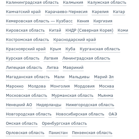
Калининградская область
Калмыкия
Калужская область
Камчатский край
Карачаево-Черкесия
Карелия
Катар
Кемеровская область — Кузбасс
Кения
Киргизия
Кировская область
Китай
КНДР (Северная Корея)
Коми
Костромская область
Краснодарский край
Красноярский край
Крым
Куба
Курганская область
Курская область
Латвия
Ленинградская область
Липецкая область
Литва
Маврикий
Магаданская область
Мали
Мальдивы
Марий Эл
Марокко
Молдова
Монголия
Мордовия
Москва
Московская область
Мурманская область
Мьянма
Ненецкий АО
Нидерланды
Нижегородская область
Новгородская область
Новосибирская область
ОАЭ
Омская область
Оренбургская область
Орловская область
Пакистан
Пензенская область