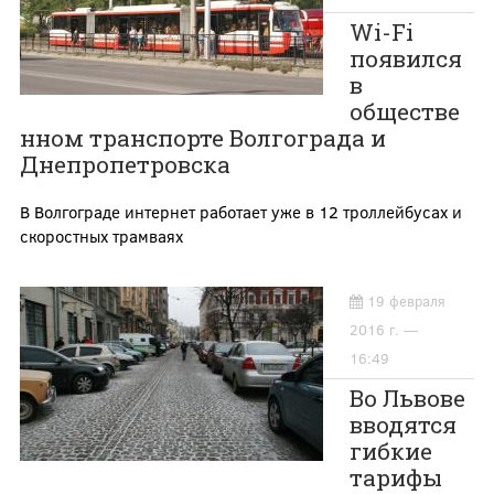
Wi-Fi
появился
в
обществе
нном транспорте Волгограда и
Днепропетровска
В Волгограде интернет работает уже в 12 троллейбусах и
скоростных трамваях
19 февраля
2016 г. —
16:49
Во Львове
вводятся
гибкие
тарифы