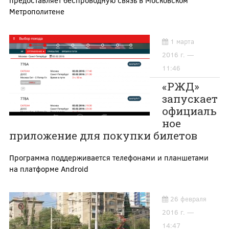
Метрополитене
1 марта
2016 г. —
11:46
«РЖД»
запускает
официаль
ное
приложение для покупки билетов
Программа поддерживается телефонами и планшетами
на платформе Android
26 февраля
2016 г. —
14:47