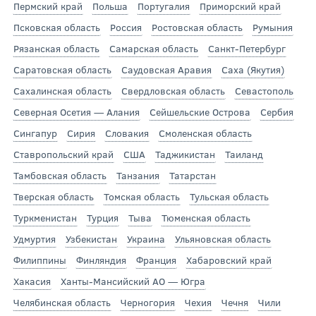
Пермский край
Польша
Португалия
Приморский край
Псковская область
Россия
Ростовская область
Румыния
Рязанская область
Самарская область
Санкт-Петербург
Саратовская область
Саудовская Аравия
Саха (Якутия)
Сахалинская область
Свердловская область
Севастополь
Северная Осетия — Алания
Сейшельские Острова
Сербия
Сингапур
Сирия
Словакия
Смоленская область
Ставропольский край
США
Таджикистан
Таиланд
Тамбовская область
Танзания
Татарстан
Тверская область
Томская область
Тульская область
Туркменистан
Турция
Тыва
Тюменская область
Удмуртия
Узбекистан
Украина
Ульяновская область
Филиппины
Финляндия
Франция
Хабаровский край
Хакасия
Ханты-Мансийский АО — Югра
Челябинская область
Черногория
Чехия
Чечня
Чили