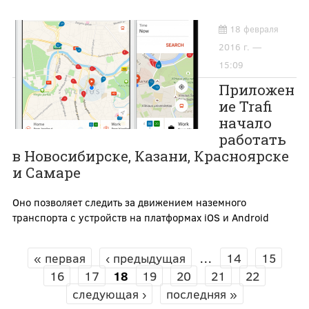
18 февраля
2016 г. —
15:09
Приложен
ие Trafi
начало
работать
в Новосибирске, Казани, Красноярске
и Самаре
Оно позволяет следить за движением наземного
транспорта с устройств на платформах iOS и Android
« первая
‹ предыдущая
…
14
15
СТРАНИЦЫ
16
17
18
19
20
21
22
следующая ›
последняя »