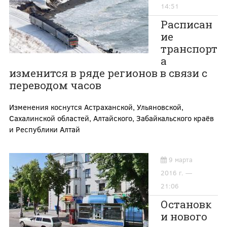
14:51
Расписан
ие
транспорт
а
изменится в ряде регионов в связи с
переводом часов
Изменения коснутся Астраханской, Ульяновской,
Сахалинской областей, Алтайского, Забайкальского краёв
и Республики Алтай
9 марта
2016 г. —
21:06
Остановк
и нового