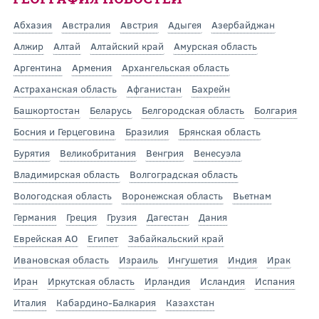
Абхазия
Австралия
Австрия
Адыгея
Азербайджан
Алжир
Алтай
Алтайский край
Амурская область
Аргентина
Армения
Архангельская область
Астраханская область
Афганистан
Бахрейн
Башкортостан
Беларусь
Белгородская область
Болгария
Босния и Герцеговина
Бразилия
Брянская область
Бурятия
Великобритания
Венгрия
Венесуэла
Владимирская область
Волгоградская область
Вологодская область
Воронежская область
Вьетнам
Германия
Греция
Грузия
Дагестан
Дания
Еврейская АО
Египет
Забайкальский край
Ивановская область
Израиль
Ингушетия
Индия
Ирак
Иран
Иркутская область
Ирландия
Исландия
Испания
Италия
Кабардино-Балкария
Казахстан