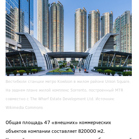
Вестибюли станции метро Kowloon в жилом районе Union Square.
На заднем плане жилой комплекс Sorrento, построенный MTR
совместно с The Wharf Estate Development Ltd. Источник:
Wikimedia Commons
Общая площадь 47 «внешних» коммерческих
объектов компании составляет 820000 м
2
.