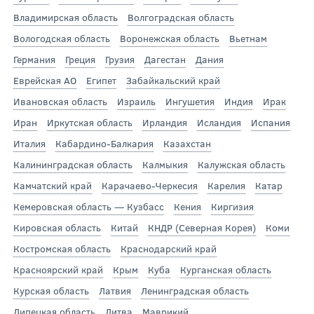
Владимирская область
Волгоградская область
Вологодская область
Воронежская область
Вьетнам
Германия
Греция
Грузия
Дагестан
Дания
Еврейская АО
Египет
Забайкальский край
Ивановская область
Израиль
Ингушетия
Индия
Ирак
Иран
Иркутская область
Ирландия
Исландия
Испания
Италия
Кабардино-Балкария
Казахстан
Калининградская область
Калмыкия
Калужская область
Камчатский край
Карачаево-Черкесия
Карелия
Катар
Кемеровская область — Кузбасс
Кения
Киргизия
Кировская область
Китай
КНДР (Северная Корея)
Коми
Костромская область
Краснодарский край
Красноярский край
Крым
Куба
Курганская область
Курская область
Латвия
Ленинградская область
Липецкая область
Литва
Маврикий