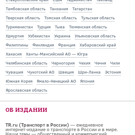
Тамбовская область
Танзания
Татарстан
Тверская область
Томская область
Тульская область
Туркменистан
Турция
Тыва
Тюменская область
Удмуртия
Узбекистан
Украина
Ульяновская область
Филиппины
Финляндия
Франция
Хабаровский край
Хакасия
Ханты-Мансийский АО — Югра
Челябинская область
Черногория
Чехия
Чечня
Чили
Чувашия
Чукотский АО
Швеция
Шри-Ланка
Эстония
Южная Корея
Ямало-Ненецкий АО
Япония
Ярославская область
ОБ ИЗДАНИИ
TR.ru (Транспорт в России)
— ежедневное
интернет-издание о транспорте в России и в мире.
Наши темы — общественный и коммерческий