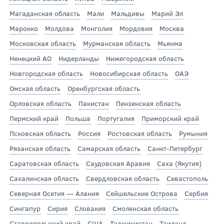
Магаданская область
Мали
Мальдивы
Марий Эл
Марокко
Молдова
Монголия
Мордовия
Москва
Московская область
Мурманская область
Мьянма
Ненецкий АО
Нидерланды
Нижегородская область
Новгородская область
Новосибирская область
ОАЭ
Омская область
Оренбургская область
Орловская область
Пакистан
Пензенская область
Пермский край
Польша
Португалия
Приморский край
Псковская область
Россия
Ростовская область
Румыния
Рязанская область
Самарская область
Санкт-Петербург
Саратовская область
Саудовская Аравия
Саха (Якутия)
Сахалинская область
Свердловская область
Севастополь
Северная Осетия — Алания
Сейшельские Острова
Сербия
Сингапур
Сирия
Словакия
Смоленская область
Ставропольский край
США
Таджикистан
Таиланд