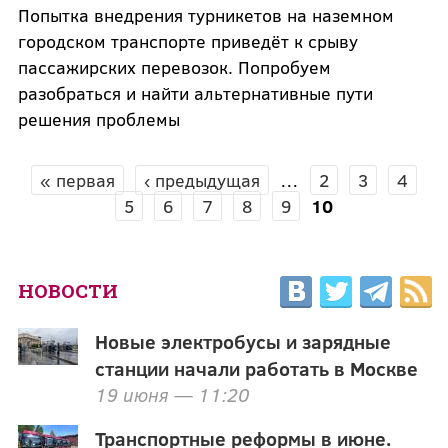
Попытка внедрения турникетов на наземном
городском транспорте приведёт к срыву
пассажирских перевозок. Попробуем
разобраться и найти альтернативные пути
решения проблемы
« первая
‹ предыдущая
…
2
3
4
СТРАНИЦЫ
5
6
7
8
9
10
НОВОСТИ
Новые электробусы и зарядные
станции начали работать в Москве
19 июня — 11:20
Транспортные реформы в июне.