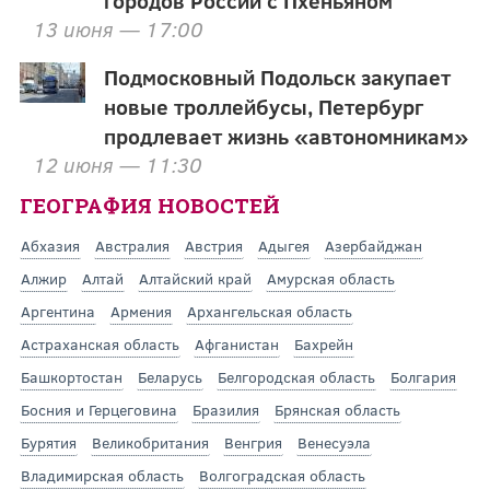
городов России с Пхеньяном
13 июня — 17:00
Подмосковный Подольск закупает
новые троллейбусы, Петербург
продлевает жизнь «автономникам»
12 июня — 11:30
ГЕОГРАФИЯ НОВОСТЕЙ
Абхазия
Австралия
Австрия
Адыгея
Азербайджан
Алжир
Алтай
Алтайский край
Амурская область
Аргентина
Армения
Архангельская область
Астраханская область
Афганистан
Бахрейн
Башкортостан
Беларусь
Белгородская область
Болгария
Босния и Герцеговина
Бразилия
Брянская область
Бурятия
Великобритания
Венгрия
Венесуэла
Владимирская область
Волгоградская область