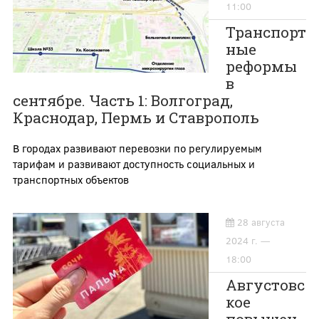
11:00
Транспорт
ные
реформы
в
сентябре. Часть 1: Волгоград,
Краснодар, Пермь и Ставрополь
В городах развивают перевозки по регулируемым
тарифам и развивают доступность социальных и
транспортных объектов
28 августа
2024 г. —
18:00
Августовс
кое
повышен