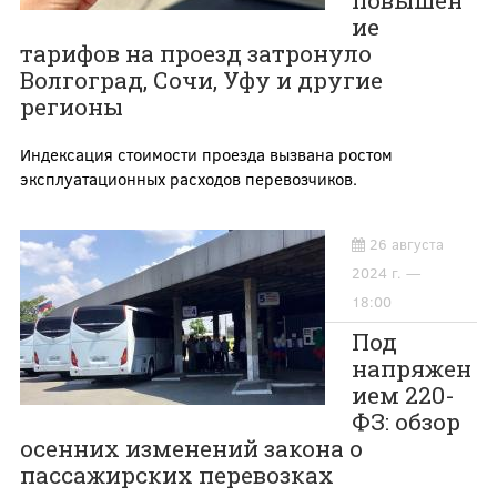
ие
тарифов на проезд затронуло
Волгоград, Сочи, Уфу и другие
регионы
Индексация стоимости проезда вызвана ростом
эксплуатационных расходов перевозчиков.
26 августа
2024 г. —
18:00
Под
напряжен
ием 220-
ФЗ: обзор
осенних изменений закона о
пассажирских перевозках