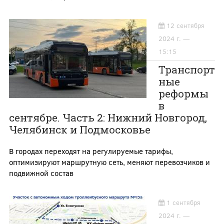
12 сентября
2024 г. —
15:15
Транспорт
ные
реформы
в
сентябре. Часть 2: Нижний Новгород,
Челябинск и Подмосковье
В городах переходят на регулируемые тарифы,
оптимизируют маршрутную сеть, меняют перевозчиков и
подвижной состав
1 сентября
2024 г. —