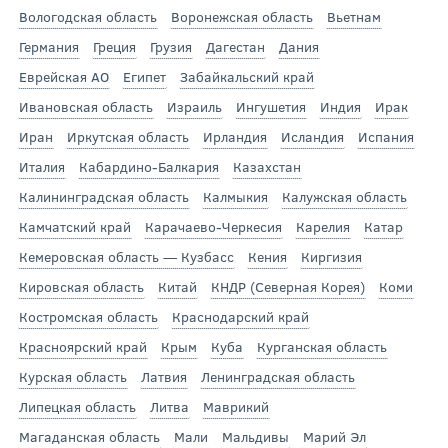
Вологодская область
Воронежская область
Вьетнам
Германия
Греция
Грузия
Дагестан
Дания
Еврейская АО
Египет
Забайкальский край
Ивановская область
Израиль
Ингушетия
Индия
Ирак
Иран
Иркутская область
Ирландия
Исландия
Испания
Италия
Кабардино-Балкария
Казахстан
Калининградская область
Калмыкия
Калужская область
Камчатский край
Карачаево-Черкесия
Карелия
Катар
Кемеровская область — Кузбасс
Кения
Киргизия
Кировская область
Китай
КНДР (Северная Корея)
Коми
Костромская область
Краснодарский край
Красноярский край
Крым
Куба
Курганская область
Курская область
Латвия
Ленинградская область
Липецкая область
Литва
Маврикий
Магаданская область
Мали
Мальдивы
Марий Эл