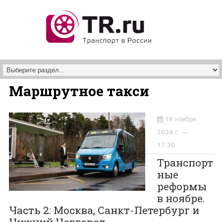
Перейти к основному содержанию
Маршрутное такси
18 ноября
2024 г. —
17:30
Транспорт
ные
реформы
в ноябре.
Часть 2: Москва, Санкт-Петербург и