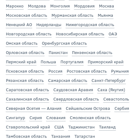
Марокко
Молдова
Монголия
Мордовия
Москва
Московская область
Мурманская область
Мьянма
Ненецкий АО
Нидерланды
Нижегородская область
Новгородская область
Новосибирская область
ОАЭ
Омская область
Оренбургская область
Орловская область
Пакистан
Пензенская область
Пермский край
Польша
Португалия
Приморский край
Псковская область
Россия
Ростовская область
Румыния
Рязанская область
Самарская область
Санкт-Петербург
Саратовская область
Саудовская Аравия
Саха (Якутия)
Сахалинская область
Свердловская область
Севастополь
Северная Осетия — Алания
Сейшельские Острова
Сербия
Сингапур
Сирия
Словакия
Смоленская область
Ставропольский край
США
Таджикистан
Таиланд
Тамбовская область
Танзания
Татарстан