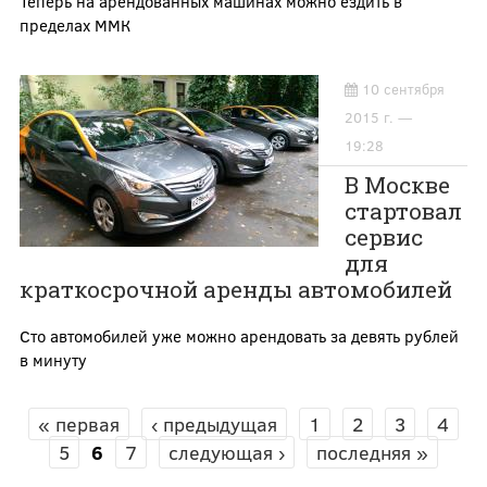
Теперь на арендованных машинах можно ездить в
пределах ММК
10 сентября
2015 г. —
19:28
В Москве
стартовал
сервис
для
краткосрочной аренды автомобилей
Сто автомобилей уже можно арендовать за девять рублей
в минуту
« первая
‹ предыдущая
1
2
3
4
СТРАНИЦЫ
5
6
7
следующая ›
последняя »