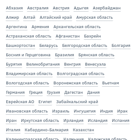
Абхазия
Австралия
Австрия
Адыгея
Азербайджан
Алжир
Алтай
Алтайский край
Амурская область
Аргентина
Армения
Архангельская область
Астраханская область
Афганистан
Бахрейн
Башкортостан
Беларусь
Белгородская область
Болгария
Босния и Герцеговина
Бразилия
Брянская область
Бурятия
Великобритания
Венгрия
Венесуэла
Владимирская область
Волгоградская область
Вологодская область
Воронежская область
Вьетнам
Германия
Греция
Грузия
Дагестан
Дания
Еврейская АО
Египет
Забайкальский край
Ивановская область
Израиль
Ингушетия
Индия
Ирак
Иран
Иркутская область
Ирландия
Исландия
Испания
Италия
Кабардино-Балкария
Казахстан
Калининградская область
Калмыкия
Калужская область