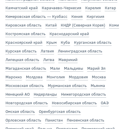
Камчатский край
Карачаево-Черкесия
Карелия
Катар
Кемеровская область — Кузбасс
Кения
Киргизия
Кировская область
Китай
КНДР (Северная Корея)
Коми
Костромская область
Краснодарский край
Красноярский край
Крым
Куба
Курганская область
Курская область
Латвия
Ленинградская область
Липецкая область
Литва
Маврикий
Магаданская область
Мали
Мальдивы
Марий Эл
Марокко
Молдова
Монголия
Мордовия
Москва
Московская область
Мурманская область
Мьянма
Ненецкий АО
Нидерланды
Нижегородская область
Новгородская область
Новосибирская область
ОАЭ
Омская область
Оренбургская область
Орловская область
Пакистан
Пензенская область
Пермский край
Польша
Португалия
Приморский край