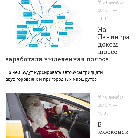
31 декабря
2015 г. —
11:41
На
Ленингра
дском
шоссе
заработала выделенная полоса
По ней будут курсировать автобусы тридцати
двух городских и пригородных маршрутов
10 декабря
2015 г. —
15:38
В
московск