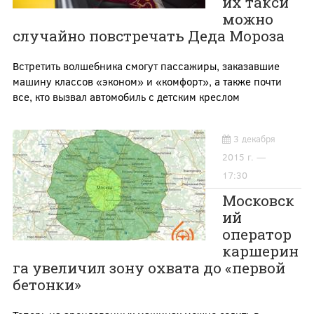
их такси
можно
случайно повстречать Деда Мороза
Встретить волшебника смогут пассажиры, заказавшие
машину классов «эконом» и «комфорт», а также почти
все, кто вызвал автомобиль с детским креслом
3 декабря
2015 г. —
17:30
Московск
ий
оператор
каршерин
га увеличил зону охвата до «первой
бетонки»