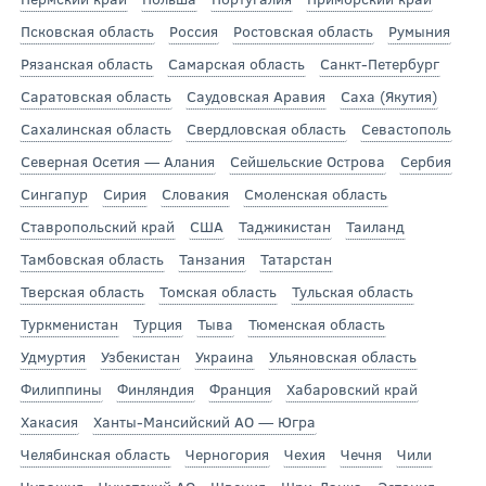
Псковская область
Россия
Ростовская область
Румыния
Рязанская область
Самарская область
Санкт-Петербург
Саратовская область
Саудовская Аравия
Саха (Якутия)
Сахалинская область
Свердловская область
Севастополь
Северная Осетия — Алания
Сейшельские Острова
Сербия
Сингапур
Сирия
Словакия
Смоленская область
Ставропольский край
США
Таджикистан
Таиланд
Тамбовская область
Танзания
Татарстан
Тверская область
Томская область
Тульская область
Туркменистан
Турция
Тыва
Тюменская область
Удмуртия
Узбекистан
Украина
Ульяновская область
Филиппины
Финляндия
Франция
Хабаровский край
Хакасия
Ханты-Мансийский АО — Югра
Челябинская область
Черногория
Чехия
Чечня
Чили