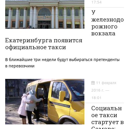
17:54
У
железнодо
рожного
вокзала
Екатеринбурга появится
официальное такси
В ближайшие три недели будут выбираться претенденты
в перевозчики
11 февраля
2016 г. —
18:01
Социальн
ое такси
стартует в
Самаре: