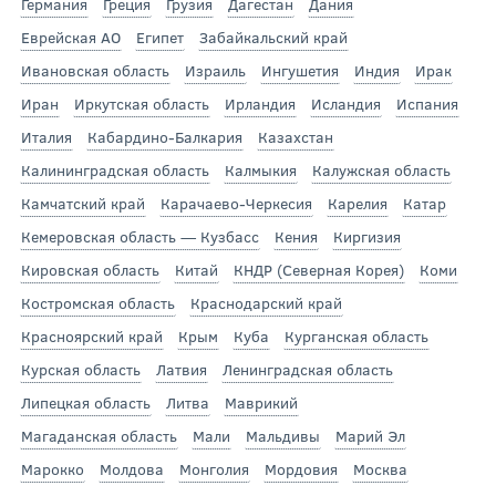
Германия
Греция
Грузия
Дагестан
Дания
Еврейская АО
Египет
Забайкальский край
Ивановская область
Израиль
Ингушетия
Индия
Ирак
Иран
Иркутская область
Ирландия
Исландия
Испания
Италия
Кабардино-Балкария
Казахстан
Калининградская область
Калмыкия
Калужская область
Камчатский край
Карачаево-Черкесия
Карелия
Катар
Кемеровская область — Кузбасс
Кения
Киргизия
Кировская область
Китай
КНДР (Северная Корея)
Коми
Костромская область
Краснодарский край
Красноярский край
Крым
Куба
Курганская область
Курская область
Латвия
Ленинградская область
Липецкая область
Литва
Маврикий
Магаданская область
Мали
Мальдивы
Марий Эл
Марокко
Молдова
Монголия
Мордовия
Москва