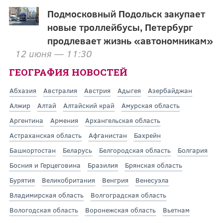
Подмосковный Подольск закупает
новые троллейбусы, Петербург
продлевает жизнь «автономникам»
12 июня — 11:30
ГЕОГРАФИЯ НОВОСТЕЙ
Абхазия
Австралия
Австрия
Адыгея
Азербайджан
Алжир
Алтай
Алтайский край
Амурская область
Аргентина
Армения
Архангельская область
Астраханская область
Афганистан
Бахрейн
Башкортостан
Беларусь
Белгородская область
Болгария
Босния и Герцеговина
Бразилия
Брянская область
Бурятия
Великобритания
Венгрия
Венесуэла
Владимирская область
Волгоградская область
Вологодская область
Воронежская область
Вьетнам