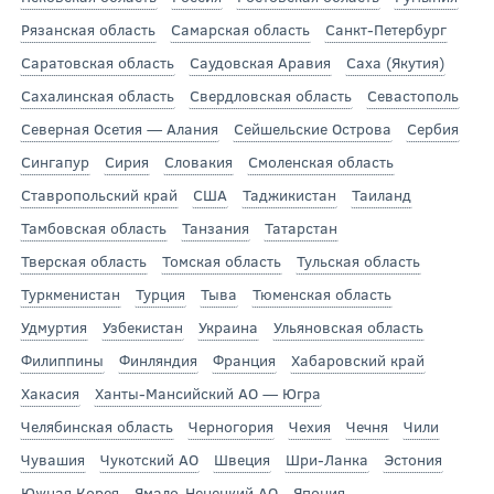
Рязанская область
Самарская область
Санкт-Петербург
Саратовская область
Саудовская Аравия
Саха (Якутия)
Сахалинская область
Свердловская область
Севастополь
Северная Осетия — Алания
Сейшельские Острова
Сербия
Сингапур
Сирия
Словакия
Смоленская область
Ставропольский край
США
Таджикистан
Таиланд
Тамбовская область
Танзания
Татарстан
Тверская область
Томская область
Тульская область
Туркменистан
Турция
Тыва
Тюменская область
Удмуртия
Узбекистан
Украина
Ульяновская область
Филиппины
Финляндия
Франция
Хабаровский край
Хакасия
Ханты-Мансийский АО — Югра
Челябинская область
Черногория
Чехия
Чечня
Чили
Чувашия
Чукотский АО
Швеция
Шри-Ланка
Эстония
Южная Корея
Ямало-Ненецкий АО
Япония