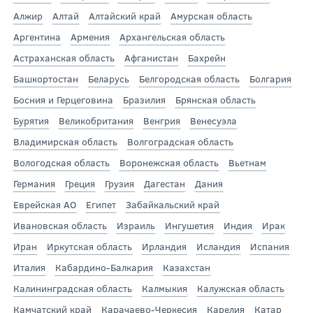
Алжир
Алтай
Алтайский край
Амурская область
Аргентина
Армения
Архангельская область
Астраханская область
Афганистан
Бахрейн
Башкортостан
Беларусь
Белгородская область
Болгария
Босния и Герцеговина
Бразилия
Брянская область
Бурятия
Великобритания
Венгрия
Венесуэла
Владимирская область
Волгоградская область
Вологодская область
Воронежская область
Вьетнам
Германия
Греция
Грузия
Дагестан
Дания
Еврейская АО
Египет
Забайкальский край
Ивановская область
Израиль
Ингушетия
Индия
Ирак
Иран
Иркутская область
Ирландия
Исландия
Испания
Италия
Кабардино-Балкария
Казахстан
Калининградская область
Калмыкия
Калужская область
Камчатский край
Карачаево-Черкесия
Карелия
Катар