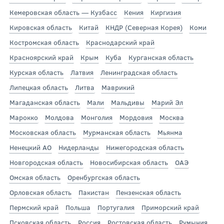
Кемеровская область — Кузбасс
Кения
Киргизия
Кировская область
Китай
КНДР (Северная Корея)
Коми
Костромская область
Краснодарский край
Красноярский край
Крым
Куба
Курганская область
Курская область
Латвия
Ленинградская область
Липецкая область
Литва
Маврикий
Магаданская область
Мали
Мальдивы
Марий Эл
Марокко
Молдова
Монголия
Мордовия
Москва
Московская область
Мурманская область
Мьянма
Ненецкий АО
Нидерланды
Нижегородская область
Новгородская область
Новосибирская область
ОАЭ
Омская область
Оренбургская область
Орловская область
Пакистан
Пензенская область
Пермский край
Польша
Португалия
Приморский край
Псковская область
Россия
Ростовская область
Румыния