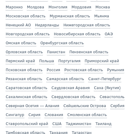
Марокко
Молдова
Монголия
Мордовия
Москва
Московская область
Мурманская область
Мьянма
Ненецкий АО
Нидерланды
Нижегородская область
Новгородская область
Новосибирская область
ОАЭ
Омская область
Оренбургская область
Орловская область
Пакистан
Пензенская область
Пермский край
Польша
Португалия
Приморский край
Псковская область
Россия
Ростовская область
Румыния
Рязанская область
Самарская область
Санкт-Петербург
Саратовская область
Саудовская Аравия
Саха (Якутия)
Сахалинская область
Свердловская область
Севастополь
Северная Осетия — Алания
Сейшельские Острова
Сербия
Сингапур
Сирия
Словакия
Смоленская область
Ставропольский край
США
Таджикистан
Таиланд
Тамбовская область
Танзания
Татарстан