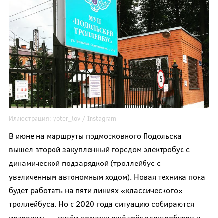
Иллюстрация:
yoter_tov
/ Instagram
В июне на маршруты подмосковного Подольска
вышел второй закупленный городом электробус с
динамической подзарядкой (троллейбус с
увеличенным автономным ходом). Новая техника пока
будет работать на пяти линиях «классического»
троллейбуса. Но с 2020 года ситуацию собираются
исправить — путём покупки ещё трёх электробусов и