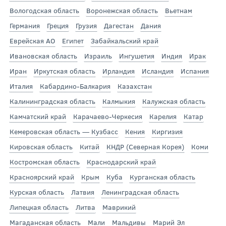
Вологодская область
Воронежская область
Вьетнам
Германия
Греция
Грузия
Дагестан
Дания
Еврейская АО
Египет
Забайкальский край
Ивановская область
Израиль
Ингушетия
Индия
Ирак
Иран
Иркутская область
Ирландия
Исландия
Испания
Италия
Кабардино-Балкария
Казахстан
Калининградская область
Калмыкия
Калужская область
Камчатский край
Карачаево-Черкесия
Карелия
Катар
Кемеровская область — Кузбасс
Кения
Киргизия
Кировская область
Китай
КНДР (Северная Корея)
Коми
Костромская область
Краснодарский край
Красноярский край
Крым
Куба
Курганская область
Курская область
Латвия
Ленинградская область
Липецкая область
Литва
Маврикий
Магаданская область
Мали
Мальдивы
Марий Эл