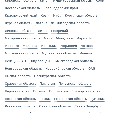
Кировская область
Китай
КНДР (Северная Корея)
Коми
Костромская область
Краснодарский край
Красноярский край
Крым
Куба
Курганская область
Курская область
Латвия
Ленинградская область
Липецкая область
Литва
Маврикий
Магаданская область
Мали
Мальдивы
Марий Эл
Марокко
Молдова
Монголия
Мордовия
Москва
Московская область
Мурманская область
Мьянма
Ненецкий АО
Нидерланды
Нижегородская область
Новгородская область
Новосибирская область
ОАЭ
Омская область
Оренбургская область
Орловская область
Пакистан
Пензенская область
Пермский край
Польша
Португалия
Приморский край
Псковская область
Россия
Ростовская область
Румыния
Рязанская область
Самарская область
Санкт-Петербург