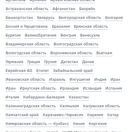
Астраханская область
Афганистан
Бахрейн
Башкортостан
Беларусь
Белгородская область
Болгария
Босния и Герцеговина
Бразилия
Брянская область
Бурятия
Великобритания
Венгрия
Венесуэла
Владимирская область
Волгоградская область
Вологодская область
Воронежская область
Вьетнам
Германия
Греция
Грузия
Дагестан
Дания
Еврейская АО
Египет
Забайкальский край
Ивановская область
Израиль
Ингушетия
Индия
Ирак
Иран
Иркутская область
Ирландия
Исландия
Испания
Италия
Кабардино-Балкария
Казахстан
Калининградская область
Калмыкия
Калужская область
Камчатский край
Карачаево-Черкесия
Карелия
Катар
Кемеровская область — Кузбасс
Кения
Киргизия