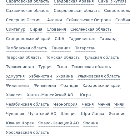
Саратовская область
Саудовская Аравия
Саха (Якутия)
Сахалинская область
Свердловская область
Севастополь
Северная Осетия — Алания
Сейшельские Острова
Сербия
Сингапур
Сирия
Словакия
Смоленская область
Ставропольский край
США
Таджикистан
Таиланд
Тамбовская область
Танзания
Татарстан
Тверская область
Томская область
Тульская область
Туркменистан
Турция
Тыва
Тюменская область
Удмуртия
Узбекистан
Украина
Ульяновская область
Филиппины
Финляндия
Франция
Хабаровский край
Хакасия
Ханты-Мансийский АО — Югра
Челябинская область
Черногория
Чехия
Чечня
Чили
Чувашия
Чукотский АО
Швеция
Шри-Ланка
Эстония
Южная Корея
Ямало-Ненецкий АО
Япония
Ярославская область