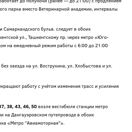
аботает до полуночи (ранее — до 21:00) с продлением
кого парка вместо Ветеринарной академии, интервалы
и Самаркандского бульв. следует в обоих
ентской ул., Ташкентскому пр. через метро «Юго-
ом на ежедневный режим работы с 6:00 до 21:00
без заезда на ул. Вострухина, ул. Хлобыстова и ул.
кращают работу с учётом изменения трасс и усиления
7, 38, 43, 46, 50
возле вестибюля станции метро
 на Дангауэровском путепроводе в обоих
вка «Метро "Авиамоторная"».