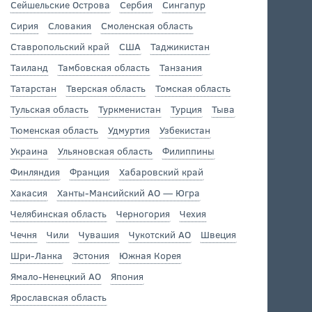
Сейшельские Острова
Сербия
Сингапур
Сирия
Словакия
Смоленская область
Ставропольский край
США
Таджикистан
Таиланд
Тамбовская область
Танзания
Татарстан
Тверская область
Томская область
Тульская область
Туркменистан
Турция
Тыва
Тюменская область
Удмуртия
Узбекистан
Украина
Ульяновская область
Филиппины
Финляндия
Франция
Хабаровский край
Хакасия
Ханты-Мансийский АО — Югра
Челябинская область
Черногория
Чехия
Чечня
Чили
Чувашия
Чукотский АО
Швеция
Шри-Ланка
Эстония
Южная Корея
Ямало-Ненецкий АО
Япония
Ярославская область