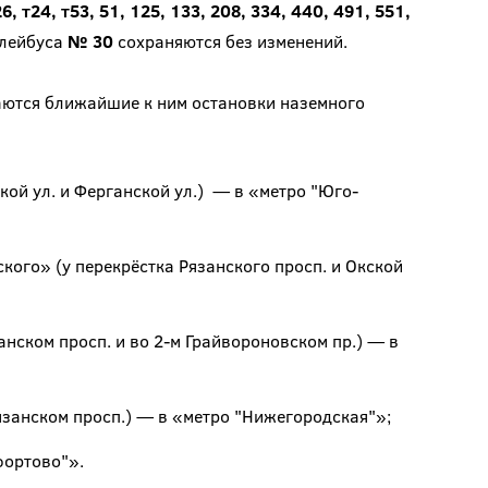
 т24, т53, 51, 125, 133, 208, 334, 440, 491, 551,
ллейбуса
№ 30
сохраняются без изменений.
аются ближайшие к ним остановки наземного
кой ул. и Ферганской ул.) — в «метро "Юго-
ого» (у перекрёстка Рязанского просп. и Окской
нском просп. и во 2-м Грайвороновском пр.) — в
занском просп.) — в «метро "Нижегородская"»;
фортово"».