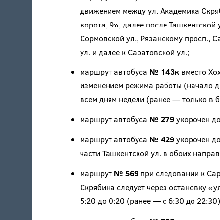
движением между ул. Академика Скряб
ворота, 9», далее после Ташкентской 
Сормовской ул., Рязанскому просп., С
ул. и далее к Саратовской ул.;
маршрут автобуса
№ 143к
вместо Хох
изменением режима работы (начало дв
всем дням недели (ранее — только в б
маршрут автобуса
№ 279
укорочен до
маршрут автобуса
№ 429
укорочен до
части Ташкентской ул. в обоих направ
маршрут
№ 569
при следовании к Сар
Скрябина следует через остановку «у
5:20 до 0:20 (ранее — с 6:30 до 22:30)