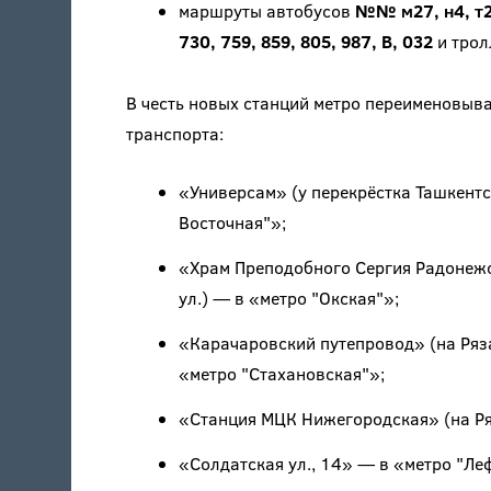
маршруты автобусов
№№ м27, н4, т26,
730, 759, 859, 805, 987, В, 032
и тро
В честь новых станций метро переименовыв
транспорта:
«Универсам» (у перекрёстка Ташкентс
Восточная"»;
«Храм Преподобного Сергия Радонежск
ул.) — в «метро "Окская"»;
«Карачаровский путепровод» (на Ряза
«метро "Стахановская"»;
«Станция МЦК Нижегородская» (на Ря
«Солдатская ул., 14» — в «метро "Ле