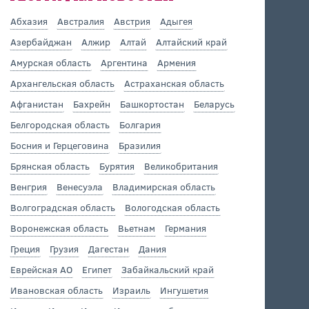
Абхазия
Австралия
Австрия
Адыгея
Азербайджан
Алжир
Алтай
Алтайский край
Амурская область
Аргентина
Армения
Архангельская область
Астраханская область
Афганистан
Бахрейн
Башкортостан
Беларусь
Белгородская область
Болгария
Босния и Герцеговина
Бразилия
Брянская область
Бурятия
Великобритания
Венгрия
Венесуэла
Владимирская область
Волгоградская область
Вологодская область
Воронежская область
Вьетнам
Германия
Греция
Грузия
Дагестан
Дания
Еврейская АО
Египет
Забайкальский край
Ивановская область
Израиль
Ингушетия