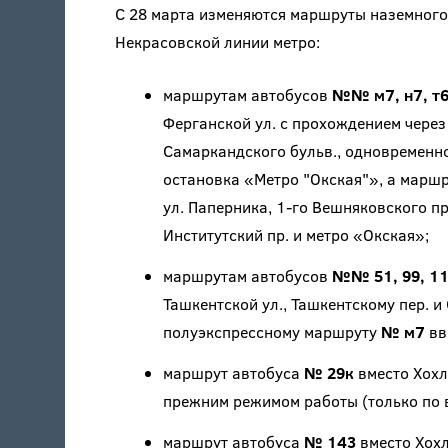
С 28 марта изменяются маршруты наземного
Некрасовской линии метро:
маршрутам автобусов
№№ м7, н7, т63
Ферганской ул. с прохождением через
Самаркандского бульв., одновременн
остановка «Метро "Окская"», а марш
ул. Паперника, 1-го Вешняковского пр
Институтский пр. и метро «Окская»;
маршрутам автобусов
№№ 51, 99, 1
Ташкентской ул., Ташкентскому пер. 
полуэкспрессному маршруту
№ м7
вв
маршрут автобуса
№ 29к
вместо Хохл
прежним режимом работы (только по в
маршрут автобуса
№ 143
вместо Хохл