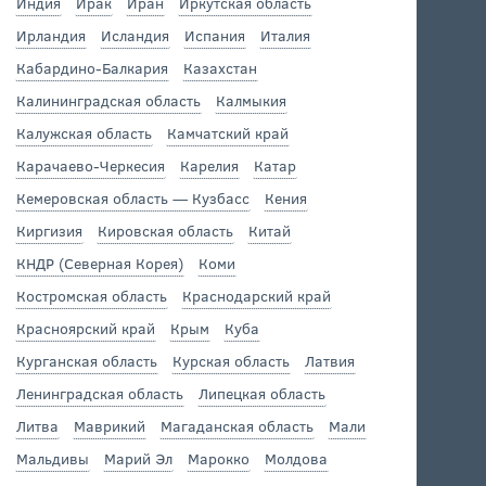
Индия
Ирак
Иран
Иркутская область
Ирландия
Исландия
Испания
Италия
Кабардино-Балкария
Казахстан
Калининградская область
Калмыкия
Калужская область
Камчатский край
Карачаево-Черкесия
Карелия
Катар
Кемеровская область — Кузбасс
Кения
Киргизия
Кировская область
Китай
КНДР (Северная Корея)
Коми
Костромская область
Краснодарский край
Красноярский край
Крым
Куба
Курганская область
Курская область
Латвия
Ленинградская область
Липецкая область
Литва
Маврикий
Магаданская область
Мали
Мальдивы
Марий Эл
Марокко
Молдова