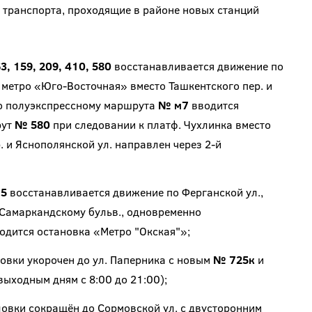
 транспорта, проходящие в районе новых станций
, 159, 209, 410, 580
восстанавливается движение по
 метро «Юго-Восточная» вместо Ташкентского пер. и
о полуэкспрессному маршрута
№ м7
вводится
рут
№ 580
при следовании к платф. Чухлинка вместо
. и Яснополянской ул. направлен через 2-й
15
восстанавливается движение по Ферганской ул.,
и Самаркандскому бульв., одновременно
одится остановка «Метро "Окская"»;
овки укорочен до ул. Паперника с новым
№ 725к
и
ыходным дням с 8:00 до 21:00);
овки сокращён до Сормовской ул. с двусторонним