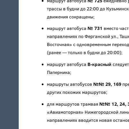
маршрут автобуса
№ 725
ежедневно р
трассы в будни до 22:00 до Кузьминс
движения сокращены;
маршрут автобуса
№ 731
вместо част
направлениях по Ферганской ул., Ташк
Восточная» с одновременным переход
(ранее — только в будни до 20:00);
маршрут автобуса
В-красный
следует 
Паперника;
маршруты автобусов
№№ 29, 169
пре
других похожих маршрутов;
для маршрутов трамвая
№№ 12, 24, 3
«Авиамоторная» Нижегородской линии
направлениях вводится новая остано