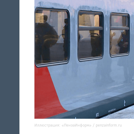
Иллюстрация:
«ПензаИнформ» / penzainform.ru