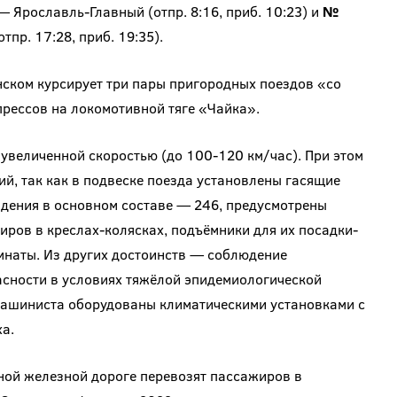
 Ярославль-Главный (отпр. 8:16, приб. 10:23) и
№
пр. 17:28, приб. 19:35).
ском курсирует три пары пригородных поездов «со
прессов на локомотивной тяге «Чайка».
 увеличенной скоростью (до 100-120 км/час). При этом
ий, так как в подвеске поезда установлены гасящие
идения в основном составе — 246, предусмотрены
ров в креслах-колясках, подъёмники для их посадки-
наты. Из других достоинств — соблюдение
сности в условиях тяжёлой эпидемиологической
машиниста оборудованы климатическими установками с
ха.
ной железной дороге перевозят пассажиров в