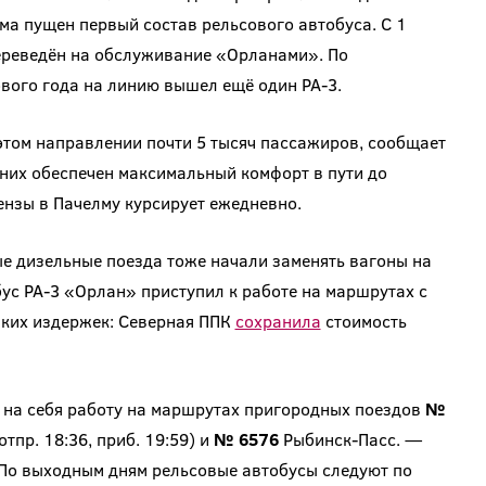
а пущен первый состав рельсового автобуса. С 1
ереведён на обслуживание «Орланами». По
вого года на линию вышел ещё один РА-3.
этом направлении почти 5 тысяч пассажиров, сообщает
я них обеспечен максимальный комфорт в пути до
ензы в Пачелму курсирует ежедневно.
 дизельные поезда тоже начали заменять вагоны на
ус РА-3 «Орлан» приступил к работе на маршрутах с
аких издержек: Северная ППК
сохранила
стоимость
на себя работу на маршрутах пригородных поездов
№
пр. 18:36, приб. 19:59) и
№ 6576
Рыбинск-Пасс. —
. По выходным дням рельсовые автобусы следуют по