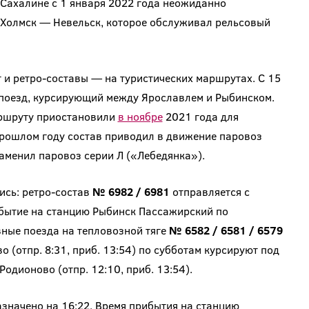
а Сахалине с 1 января 2022 года неожиданно
олмск — Невельск, которое обслуживал рельсовый
и ретро-составы — на туристических маршрутах. С 15
опоезд, курсирующий между Ярославлем и Рыбинском.
аршруту приостановили
в ноябре
2021 года для
прошлом году состав приводил в движение паровоз
заменил паровоз серии Л («Лебедянка»).
ись: ретро-состав
№ 6982 / 6981
отправляется с
ибытие на станцию Рыбинск Пассажирский по
ные поезда на тепловозной тяге
№ 6582 / 6581 / 6579
(отпр. 8:31, приб. 13:54) по субботам курсируют под
одионово (отпр. 12:10, приб. 13:54).
значено на 16:22. Время прибытия на станцию