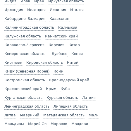
Индия
Ирак
Иран
Иркутская область
Ирландия
Исландия
Испания
Италия
Кабардино-Балкария
Казахстан
Калининградская область
Калмыкия
Калужская область
Камчатский край
Карачаево-Черкесия
Карелия
Катар
Кемеровская область — Кузбасс
Кения
Киргизия
Кировская область
Китай
КНДР (Северная Корея)
Коми
Костромская область
Краснодарский край
Красноярский край
Крым
Куба
Курганская область
Курская область
Латвия
Ленинградская область
Липецкая область
Литва
Маврикий
Магаданская область
Мали
Мальдивы
Марий Эл
Марокко
Молдова