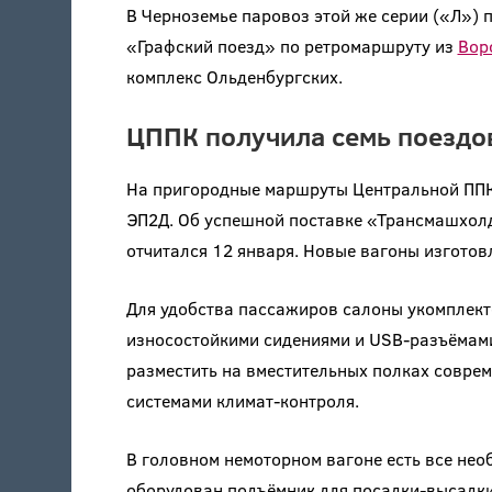
В Черноземье паровоз этой же серии («Л») 
«Графский поезд» по ретромаршруту из
Вор
комплекс Ольденбургских.
ЦППК получила семь поездо
На пригородные маршруты Центральной ППК
ЭП2Д. Об успешной поставке «Трансмашхол
отчитался 12 января. Новые вагоны изгото
Для удобства пассажиров салоны укомплект
износостойкими сидениями и USB-разъёмами
разместить на вместительных полках совре
системами климат-контроля.
В головном немоторном вагоне есть все не
оборудован подъёмник для посадки-высадки 