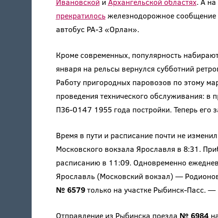
Ивановской
и
Архангельской областях
. А н
прекратилось
железнодорожное сообщение Х
автобус РА-3 «Орлан».
Кроме современных, популярность набирают 
января на рельсы вернулся субботний ретр
Работу пригородных паровозов по этому м
проведения технического обслуживания: в 
П36-0147 1955 года постройки. Теперь его 
Время в пути и расписание почти не изменил
Московского вокзала Ярославля в 8:31. Пр
расписанию в 11:09. Одновременно ежеднев
Ярославль (Московский вокзал) — Родионово 
№ 6579
только на участке Рыбинск-Пасс. — Р
Отправление из Рыбинска поезда
№ 6984
на