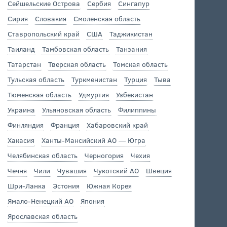
Сейшельские Острова
Сербия
Сингапур
Сирия
Словакия
Смоленская область
Ставропольский край
США
Таджикистан
Таиланд
Тамбовская область
Танзания
Татарстан
Тверская область
Томская область
Тульская область
Туркменистан
Турция
Тыва
Тюменская область
Удмуртия
Узбекистан
Украина
Ульяновская область
Филиппины
Финляндия
Франция
Хабаровский край
Хакасия
Ханты-Мансийский АО — Югра
Челябинская область
Черногория
Чехия
Чечня
Чили
Чувашия
Чукотский АО
Швеция
Шри-Ланка
Эстония
Южная Корея
Ямало-Ненецкий АО
Япония
Ярославская область