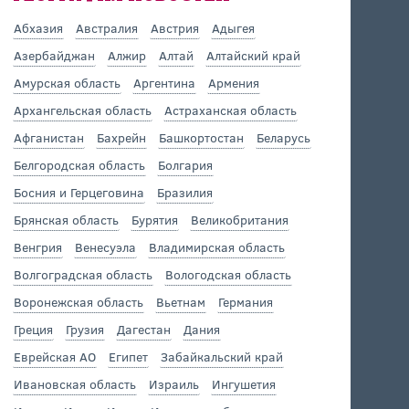
Абхазия
Австралия
Австрия
Адыгея
Азербайджан
Алжир
Алтай
Алтайский край
Амурская область
Аргентина
Армения
Архангельская область
Астраханская область
Афганистан
Бахрейн
Башкортостан
Беларусь
Белгородская область
Болгария
Босния и Герцеговина
Бразилия
Брянская область
Бурятия
Великобритания
Венгрия
Венесуэла
Владимирская область
Волгоградская область
Вологодская область
Воронежская область
Вьетнам
Германия
Греция
Грузия
Дагестан
Дания
Еврейская АО
Египет
Забайкальский край
Ивановская область
Израиль
Ингушетия