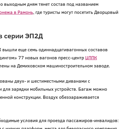
по выходным дням тянет состав под названием
онежа в Рамонь
, где туристы могут посетить Дворцовый
в серии ЭП2Д
 вышли еще семь одиннадцативагонных составов
дингом» 77 новых вагонов пресс-центр
ЦППК
влены на Демиховском машиностроительном заводе.
ованы двух- и шестиместными диванами с
 для зарядки мобильных устройств. Багаж можно
менной конструкции. Воздух обеззараживается
обходимые условия для проезда пассажиров-инвалидов:
с низких платформ, места для безопасного крепления