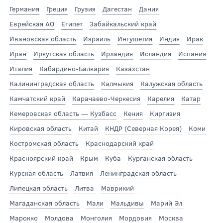
Германия
Греция
Грузия
Дагестан
Дания
Еврейская АО
Египет
Забайкальский край
Ивановская область
Израиль
Ингушетия
Индия
Ирак
Иран
Иркутская область
Ирландия
Исландия
Испания
Италия
Кабардино-Балкария
Казахстан
Калининградская область
Калмыкия
Калужская область
Камчатский край
Карачаево-Черкесия
Карелия
Катар
Кемеровская область — Кузбасс
Кения
Киргизия
Кировская область
Китай
КНДР (Северная Корея)
Коми
Костромская область
Краснодарский край
Красноярский край
Крым
Куба
Курганская область
Курская область
Латвия
Ленинградская область
Липецкая область
Литва
Маврикий
Магаданская область
Мали
Мальдивы
Марий Эл
Марокко
Молдова
Монголия
Мордовия
Москва