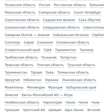
Псковская область
Россия
Ростовская область
Румыния
Рязанская область
Самарская область
Санкт-Петербург
Саратовская область
Саудовская Аравия
Саха (Якутия)
Сахалинская область
Свердловская область
Севастополь
Северная Осетия — Алания
Сейшельские Острова
Сербия
Сингапур
Сирия
Словакия
Смоленская область
Ставропольский край
США
Таджикистан
Таиланд
Тамбовская область
Танзания
Татарстан
Тверская область
Томская область
Тульская область
Туркменистан
Турция
Тыва
Тюменская область
Удмуртия
Узбекистан
Украина
Ульяновская область
Филиппины
Финляндия
Франция
Хабаровский край
Хакасия
Ханты-Мансийский АО — Югра
Челябинская область
Черногория
Чехия
Чечня
Чили
Чувашия
Чукотский АО
Швеция
Шри-Ланка
Эстония