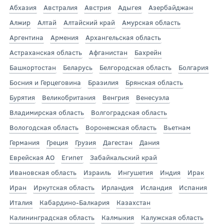
Абхазия
Австралия
Австрия
Адыгея
Азербайджан
Алжир
Алтай
Алтайский край
Амурская область
Аргентина
Армения
Архангельская область
Астраханская область
Афганистан
Бахрейн
Башкортостан
Беларусь
Белгородская область
Болгария
Босния и Герцеговина
Бразилия
Брянская область
Бурятия
Великобритания
Венгрия
Венесуэла
Владимирская область
Волгоградская область
Вологодская область
Воронежская область
Вьетнам
Германия
Греция
Грузия
Дагестан
Дания
Еврейская АО
Египет
Забайкальский край
Ивановская область
Израиль
Ингушетия
Индия
Ирак
Иран
Иркутская область
Ирландия
Исландия
Испания
Италия
Кабардино-Балкария
Казахстан
Калининградская область
Калмыкия
Калужская область