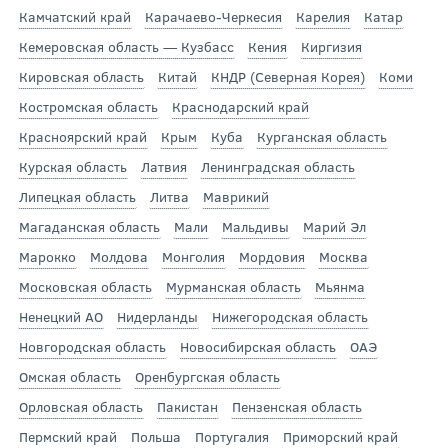
Камчатский край
Карачаево-Черкесия
Карелия
Катар
Кемеровская область — Кузбасс
Кения
Киргизия
Кировская область
Китай
КНДР (Северная Корея)
Коми
Костромская область
Краснодарский край
Красноярский край
Крым
Куба
Курганская область
Курская область
Латвия
Ленинградская область
Липецкая область
Литва
Маврикий
Магаданская область
Мали
Мальдивы
Марий Эл
Марокко
Молдова
Монголия
Мордовия
Москва
Московская область
Мурманская область
Мьянма
Ненецкий АО
Нидерланды
Нижегородская область
Новгородская область
Новосибирская область
ОАЭ
Омская область
Оренбургская область
Орловская область
Пакистан
Пензенская область
Пермский край
Польша
Португалия
Приморский край