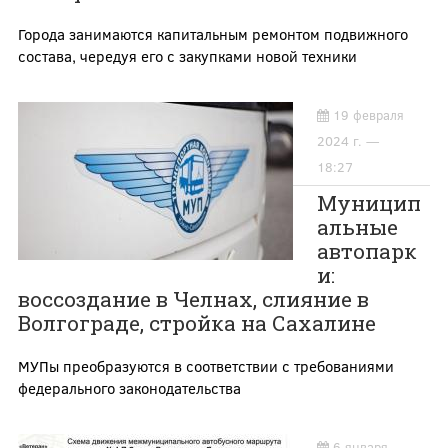
Города занимаются капитальным ремонтом подвижного
состава, чередуя его с закупками новой техники
19 февраля
2024 г. —
18:27
Муницип
альные
автопарк
и:
воссоздание в Челнах, слияние в
Волгограде, стройка на Сахалине
МУПы преобразуются в соответствии с требованиями
федерального законодательства
6 января