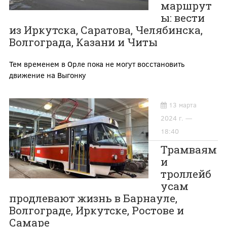
маршрут
ы: вести
из Иркутска, Саратова, Челябинска,
Волгограда, Казани и Читы
Тем временем в Орле пока не могут восстановить
движение на Выгонку
13 марта
2024 г. —
18:40
Трамваям
и
троллейб
усам
продлевают жизнь в Барнауле,
Волгограде, Иркутске, Ростове и
Самаре