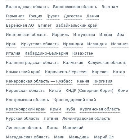
Вологодская область
Воронежская область
Вьетнам
Германия
Греция
Грузия
Дагестан
Дания
Еврейская АО
Египет
Забайкальский край
Ивановская область
Израиль
Ингушетия
Индия
Ирак
Иран
Иркутская область
Ирландия
Исландия
Испания
Италия
Кабардино-Балкария
Казахстан
Калининградская область
Калмыкия
Калужская область
Камчатский край
Карачаево-Черкесия
Карелия
Катар
Кемеровская область — Кузбасс
Кения
Киргизия
Кировская область
Китай
КНДР (Северная Корея)
Коми
Костромская область
Краснодарский край
Красноярский край
Крым
Куба
Курганская область
Курская область
Латвия
Ленинградская область
Липецкая область
Литва
Маврикий
Магаданская область
Мали
Мальдивы
Марий Эл