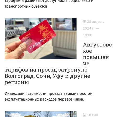
тарифам и развивают доступность социальных и
транспортных объектов
28 августа
2024 г. —
18:00
Августовс
кое
повышен
ие
тарифов на проезд затронуло
Волгоград, Сочи, Уфу и другие
регионы
Индексация стоимости проезда вызвана ростом
эксплуатационных расходов перевозчиков.
16 мая