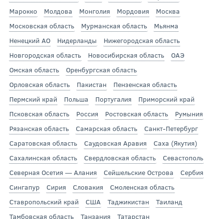
Марокко
Молдова
Монголия
Мордовия
Москва
Московская область
Мурманская область
Мьянма
Ненецкий АО
Нидерланды
Нижегородская область
Новгородская область
Новосибирская область
ОАЭ
Омская область
Оренбургская область
Орловская область
Пакистан
Пензенская область
Пермский край
Польша
Португалия
Приморский край
Псковская область
Россия
Ростовская область
Румыния
Рязанская область
Самарская область
Санкт-Петербург
Саратовская область
Саудовская Аравия
Саха (Якутия)
Сахалинская область
Свердловская область
Севастополь
Северная Осетия — Алания
Сейшельские Острова
Сербия
Сингапур
Сирия
Словакия
Смоленская область
Ставропольский край
США
Таджикистан
Таиланд
Тамбовская область
Танзания
Татарстан