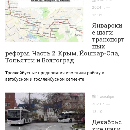
2024 г. —
16:35
Январски
е шаги
транспорт
ных
реформ. Часть 2: Крым, Йошкар-Ола,
Тольятти и Волгоград
Троллейбусные предприятия изменили работу в
автобусном и троллейбусном сегменте
1 декабря
2023 г. —
18:10
Декабрьс
кие шаги