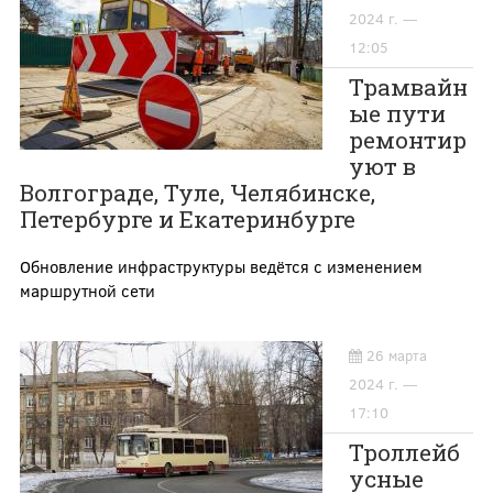
2024 г. —
12:05
Трамвайн
ые пути
ремонтир
уют в
Волгограде, Туле, Челябинске,
Петербурге и Екатеринбурге
Обновление инфраструктуры ведётся с изменением
маршрутной сети
26 марта
2024 г. —
17:10
Троллейб
усные