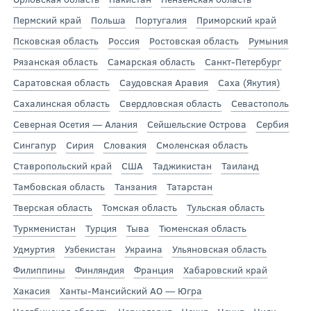
Пермский край
Польша
Португалия
Приморский край
Псковская область
Россия
Ростовская область
Румыния
Рязанская область
Самарская область
Санкт-Петербург
Саратовская область
Саудовская Аравия
Саха (Якутия)
Сахалинская область
Свердловская область
Севастополь
Северная Осетия — Алания
Сейшельские Острова
Сербия
Сингапур
Сирия
Словакия
Смоленская область
Ставропольский край
США
Таджикистан
Таиланд
Тамбовская область
Танзания
Татарстан
Тверская область
Томская область
Тульская область
Туркменистан
Турция
Тыва
Тюменская область
Удмуртия
Узбекистан
Украина
Ульяновская область
Филиппины
Финляндия
Франция
Хабаровский край
Хакасия
Ханты-Мансийский АО — Югра