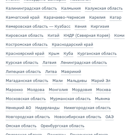
Калининградская область
Калмыкия
Калужская область
Камчатский край
Карачаево-Черкесия
Карелия
Катар
Кемеровская область — Кузбасс
Кения
Киргизия
Кировская область
Китай
КНДР (Северная Корея)
Коми
Костромская область
Краснодарский край
Красноярский край
Крым
Куба
Курганская область
Курская область
Латвия
Ленинградская область
Липецкая область
Литва
Маврикий
Магаданская область
Мали
Мальдивы
Марий Эл
Марокко
Молдова
Монголия
Мордовия
Москва
Московская область
Мурманская область
Мьянма
Ненецкий АО
Нидерланды
Нижегородская область
Новгородская область
Новосибирская область
ОАЭ
Омская область
Оренбургская область
Орловская область
Пакистан
Пензенская область