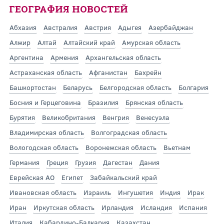
ГЕОГРАФИЯ НОВОСТЕЙ
Абхазия
Австралия
Австрия
Адыгея
Азербайджан
Алжир
Алтай
Алтайский край
Амурская область
Аргентина
Армения
Архангельская область
Астраханская область
Афганистан
Бахрейн
Башкортостан
Беларусь
Белгородская область
Болгария
Босния и Герцеговина
Бразилия
Брянская область
Бурятия
Великобритания
Венгрия
Венесуэла
Владимирская область
Волгоградская область
Вологодская область
Воронежская область
Вьетнам
Германия
Греция
Грузия
Дагестан
Дания
Еврейская АО
Египет
Забайкальский край
Ивановская область
Израиль
Ингушетия
Индия
Ирак
Иран
Иркутская область
Ирландия
Исландия
Испания
Италия
Кабардино-Балкария
Казахстан