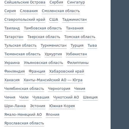
Сейшельские Острова
Сербия
Сингапур
Сирия
Словакия
Смоленская область
Ставропольский край
США
Таджикистан
Таиланд
Тамбовская область
Танзания
Татарстан
Тверская область
Томская область
Тульская область
Туркменистан
Турция
Тыва
Тюменская область
Удмуртия
Узбекистан
Украина
Ульяновская область
Филиппины
Финляндия
Франция
Хабаровский край
Хакасия
Ханты-Мансийский АО — Югра
Челябинская область
Черногория
Чехия
Чечня
Чили
Чувашия
Чукотский АО
Швеция
Шри-Ланка
Эстония
Южная Корея
Ямало-Ненецкий АО
Япония
Ярославская область