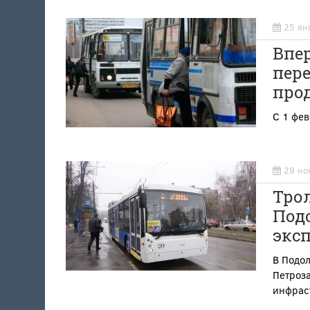
25 ян
Впер
пер
про
С 1 фе
29 но
Тро
Подо
экс
В Подо
Петроз
инфрас