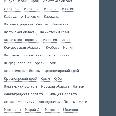
Индия
Ирак
Иран
Иркутская область
Ирландия
Исландия
Испания
Италия
Кабардино-Балкария
Казахстан
Калининградская область
Калмыкия
Калужская область
Камчатский край
Карачаево-Черкесия
Карелия
Катар
Кемеровская область — Кузбасс
Кения
Киргизия
Кировская область
Китай
КНДР (Северная Корея)
Коми
Костромская область
Краснодарский край
Красноярский край
Крым
Куба
Курганская область
Курская область
Латвия
Ленинградская область
Липецкая область
Литва
Маврикий
Магаданская область
Мали
Мальдивы
Марий Эл
Марокко
Молдова