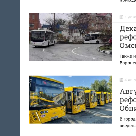
1 дек
Дек
рефо
Омск
Также 
Вороне
4 авг
Авг
рефо
Обни
В город
введена