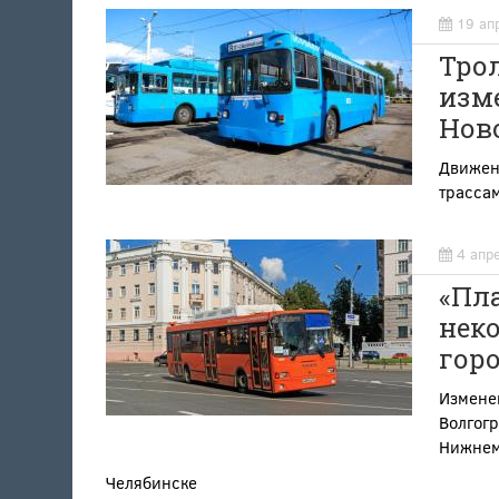
19 ап
Тро
изме
Нов
Движен
трассам
4 апр
«Пл
нек
горо
Измене
Волгогр
Нижнем 
Челябинске