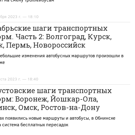
абря 2023 г. — 18:10
абрьские шаги транспортных
рм. Часть 2: Волгоград, Курск,
, Пермь, Новороссийск
небольшие изменения автобусных маршрутов произошли в
же
уста 2023 г. — 18:40
устовские шаги транспортных
рм: Воронеж, Йошкар-Ола,
нск, Омск, Ростов-на-Дону
ах появились новые маршруты и автобусы, в Обнинске
 система бесплатных пересадок