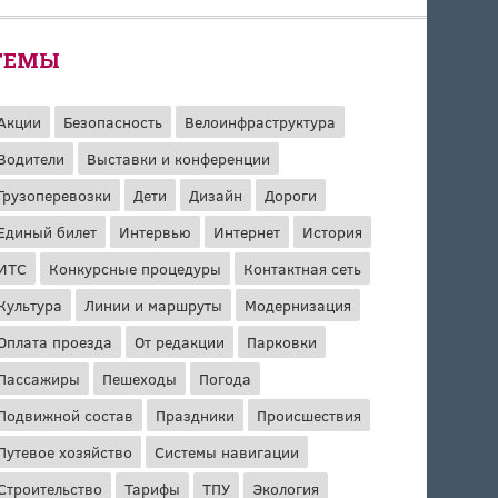
ТЕМЫ
Акции
Безопасность
Велоинфраструктура
Водители
Выставки и конференции
Грузоперевозки
Дети
Дизайн
Дороги
Единый билет
Интервью
Интернет
История
ИТС
Конкурсные процедуры
Контактная сеть
Культура
Линии и маршруты
Модернизация
Оплата проезда
От редакции
Парковки
Пассажиры
Пешеходы
Погода
Подвижной состав
Праздники
Происшествия
Путевое хозяйство
Системы навигации
Строительство
Тарифы
ТПУ
Экология