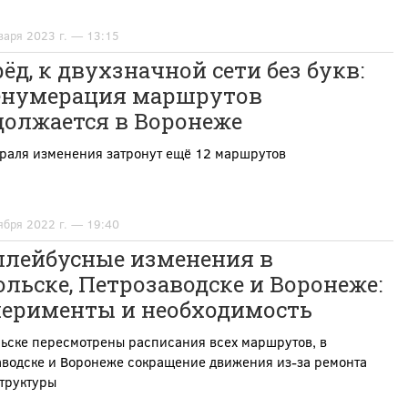
варя 2023 г. — 13:15
ёд, к двухзначной сети без букв:
енумерация маршрутов
должается в Воронеже
враля изменения затронут ещё 12 маршрутов
ября 2022 г. — 19:40
ллейбусные изменения в
льске, Петрозаводске и Воронеже:
перименты и необходимость
льске пересмотрены расписания всех маршрутов, в
аводске и Воронеже сокращение движения из-за ремонта
труктуры