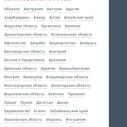
Абхазия
Австралия
Австрия
Адыгея
Азербайджан
Алжир
Алтай
Алтайский край
Амурская область
Аргентина
Армения
Архангельская область
Астраханская область
Афганистан
Бахрейн
Башкортостан
Беларусь
Белгородская область
Болгария
Босния и Герцеговина
Бразилия
Брянская область
Бурятия
Великобритания
Венгрия
Венесуэла
Владимирская область
Волгоградская область
Вологодская область
Воронежская область
Вьетнам
Германия
Греция
Грузия
Дагестан
Дания
Еврейская АО
Египет
Забайкальский край
Ивановская область
Израиль
Ингушетия