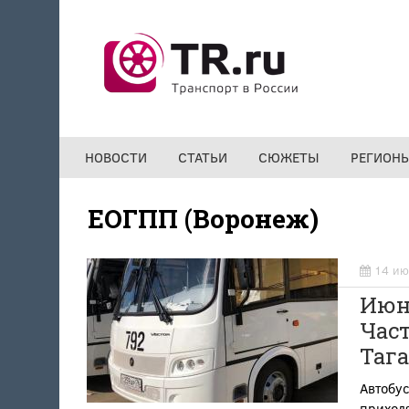
Перейти к основному содержанию
НОВОСТИ
СТАТЬИ
СЮЖЕТЫ
РЕГИОН
ЕОГПП (Воронеж)
14 ию
Июн
Част
Таг
Автобус
приход