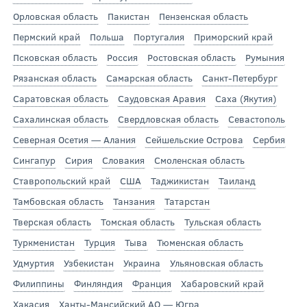
Орловская область
Пакистан
Пензенская область
Пермский край
Польша
Португалия
Приморский край
Псковская область
Россия
Ростовская область
Румыния
Рязанская область
Самарская область
Санкт-Петербург
Саратовская область
Саудовская Аравия
Саха (Якутия)
Сахалинская область
Свердловская область
Севастополь
Северная Осетия — Алания
Сейшельские Острова
Сербия
Сингапур
Сирия
Словакия
Смоленская область
Ставропольский край
США
Таджикистан
Таиланд
Тамбовская область
Танзания
Татарстан
Тверская область
Томская область
Тульская область
Туркменистан
Турция
Тыва
Тюменская область
Удмуртия
Узбекистан
Украина
Ульяновская область
Филиппины
Финляндия
Франция
Хабаровский край
Хакасия
Ханты-Мансийский АО — Югра