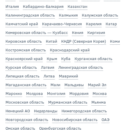
Италия
Кабардино-Балкария
Казахстан
Калининградская область
Калмыкия
Калужская область
Камчатский край
Карачаево-Черкесия
Карелия
Катар
Кемеровская область — Кузбасс
Кения
Киргизия
Кировская область
Китай
КНДР (Северная Корея)
Коми
Костромская область
Краснодарский край
Красноярский край
Крым
Куба
Курганская область
Курская область
Латвия
Ленинградская область
Липецкая область
Литва
Маврикий
Магаданская область
Мали
Мальдивы
Марий Эл
Марокко
Молдова
Монголия
Мордовия
Москва
Московская область
Мурманская область
Мьянма
Ненецкий АО
Нидерланды
Нижегородская область
Новгородская область
Новосибирская область
ОАЭ
Омская область
Оренбургская область