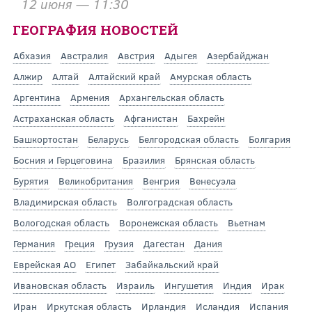
12 июня — 11:30
ГЕОГРАФИЯ НОВОСТЕЙ
Абхазия
Австралия
Австрия
Адыгея
Азербайджан
Алжир
Алтай
Алтайский край
Амурская область
Аргентина
Армения
Архангельская область
Астраханская область
Афганистан
Бахрейн
Башкортостан
Беларусь
Белгородская область
Болгария
Босния и Герцеговина
Бразилия
Брянская область
Бурятия
Великобритания
Венгрия
Венесуэла
Владимирская область
Волгоградская область
Вологодская область
Воронежская область
Вьетнам
Германия
Греция
Грузия
Дагестан
Дания
Еврейская АО
Египет
Забайкальский край
Ивановская область
Израиль
Ингушетия
Индия
Ирак
Иран
Иркутская область
Ирландия
Исландия
Испания