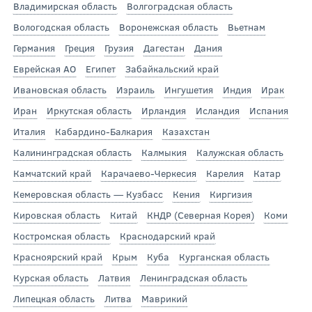
Владимирская область
Волгоградская область
Вологодская область
Воронежская область
Вьетнам
Германия
Греция
Грузия
Дагестан
Дания
Еврейская АО
Египет
Забайкальский край
Ивановская область
Израиль
Ингушетия
Индия
Ирак
Иран
Иркутская область
Ирландия
Исландия
Испания
Италия
Кабардино-Балкария
Казахстан
Калининградская область
Калмыкия
Калужская область
Камчатский край
Карачаево-Черкесия
Карелия
Катар
Кемеровская область — Кузбасс
Кения
Киргизия
Кировская область
Китай
КНДР (Северная Корея)
Коми
Костромская область
Краснодарский край
Красноярский край
Крым
Куба
Курганская область
Курская область
Латвия
Ленинградская область
Липецкая область
Литва
Маврикий