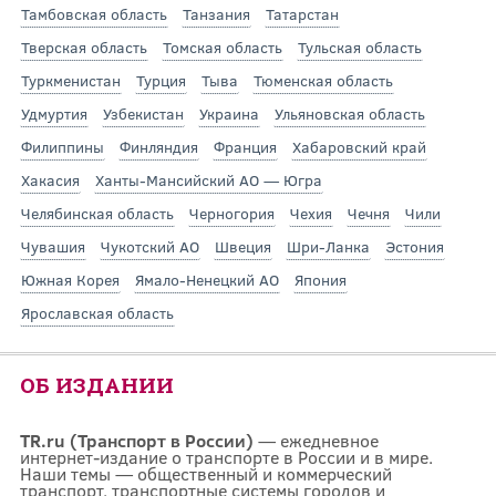
Тамбовская область
Танзания
Татарстан
Тверская область
Томская область
Тульская область
Туркменистан
Турция
Тыва
Тюменская область
Удмуртия
Узбекистан
Украина
Ульяновская область
Филиппины
Финляндия
Франция
Хабаровский край
Хакасия
Ханты-Мансийский АО — Югра
Челябинская область
Черногория
Чехия
Чечня
Чили
Чувашия
Чукотский АО
Швеция
Шри-Ланка
Эстония
Южная Корея
Ямало-Ненецкий АО
Япония
Ярославская область
ОБ ИЗДАНИИ
TR.ru (Транспорт в России)
— ежедневное
интернет-издание о транспорте в России и в мире.
Наши темы — общественный и коммерческий
транспорт, транспортные системы городов и