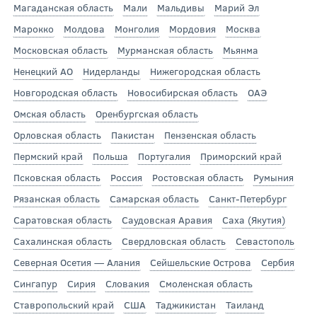
Магаданская область
Мали
Мальдивы
Марий Эл
Марокко
Молдова
Монголия
Мордовия
Москва
Московская область
Мурманская область
Мьянма
Ненецкий АО
Нидерланды
Нижегородская область
Новгородская область
Новосибирская область
ОАЭ
Омская область
Оренбургская область
Орловская область
Пакистан
Пензенская область
Пермский край
Польша
Португалия
Приморский край
Псковская область
Россия
Ростовская область
Румыния
Рязанская область
Самарская область
Санкт-Петербург
Саратовская область
Саудовская Аравия
Саха (Якутия)
Сахалинская область
Свердловская область
Севастополь
Северная Осетия — Алания
Сейшельские Острова
Сербия
Сингапур
Сирия
Словакия
Смоленская область
Ставропольский край
США
Таджикистан
Таиланд