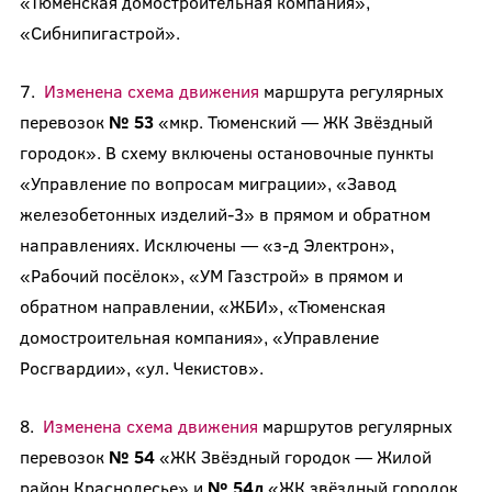
«Тюменская домостроительная компания»,
«Сибнипигастрой».
7.
Изменена схема движения
маршрута регулярных
перевозок
№ 53
«мкр. Тюменский — ЖК Звёздный
городок». В схему включены остановочные пункты
«Управление по вопросам миграции», «Завод
железобетонных изделий-3» в прямом и обратном
направлениях. Исключены — «з-д Электрон»,
«Рабочий посёлок», «УМ Газстрой» в прямом и
обратном направлении, «ЖБИ», «Тюменская
домостроительная компания», «Управление
Росгвардии», «ул. Чекистов».
8.
Изменена схема движения
маршрутов регулярных
перевозок
№ 54
«ЖК Звёздный городок — Жилой
район Краснолесье» и
№ 54д
«ЖК звёздный городок