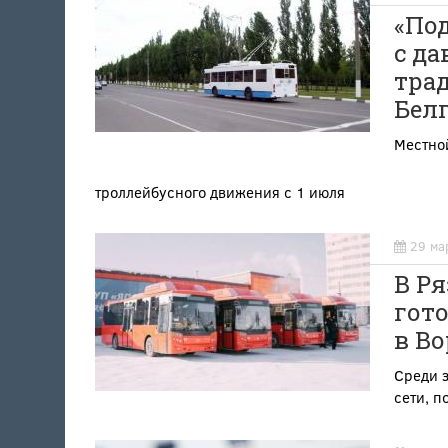
«Под
с д
тра
Бел
Местно
троллейбусного движения с 1 июля
29 ма
В Ря
гот
в В
Среди з
сети, 