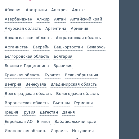
Абхазия
Австралия
Австрия
Адыгея
Азербайджан
Алжир
Алтай
Алтайский край
Амурская область
Аргентина
Армения
Архангельская область
Астраханская область
Афганистан
Бахрейн
Башкортостан
Беларусь
Белгородская область
Болгария
Босния и Герцеговина
Бразилия
Брянская область
Бурятия
Великобритания
Венгрия
Венесуэла
Владимирская область
Волгоградская область
Вологодская область
Воронежская область
Вьетнам
Германия
Греция
Грузия
Дагестан
Дания
Еврейская АО
Египет
Забайкальский край
Ивановская область
Израиль
Ингушетия