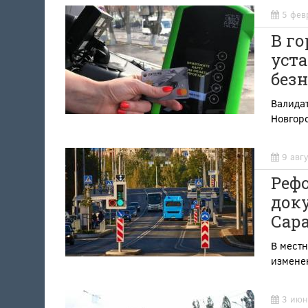
5 фев
В г
уст
без
Валидат
Новгоро
9 авг
Реф
док
Сара
В мест
измене
3 июн