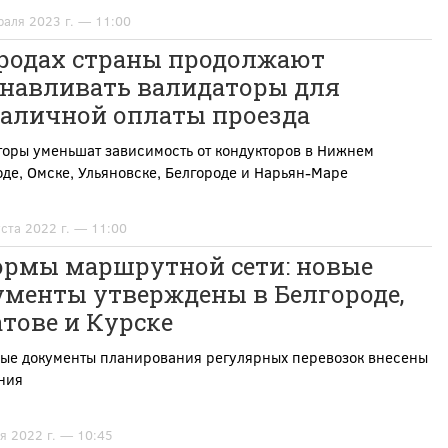
раля 2023 г. — 11:00
ородах страны продолжают
анавливать валидаторы для
наличной оплаты проезда
оры уменьшат зависимость от кондукторов в Нижнем
де, Омске, Ульяновске, Белгороде и Нарьян-Маре
уста 2022 г. — 11:00
ормы маршрутной сети: новые
ументы утверждены в Белгороде,
тове и Курске
ные документы планирования регулярных перевозок внесены
ния
я 2022 г. — 10:45