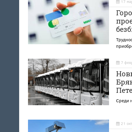
17 ма
Гор
прое
без
Труднос
приобре
7 фев
Новы
Брян
Пет
Среди 
21 ок