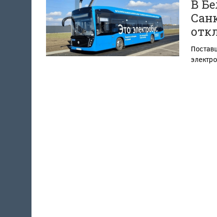
В Бе
Сан
отк
Поставщ
электр