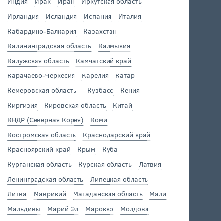
Индия
Ирак
Иран
Иркутская область
Ирландия
Исландия
Испания
Италия
Кабардино-Балкария
Казахстан
Калининградская область
Калмыкия
Калужская область
Камчатский край
Карачаево-Черкесия
Карелия
Катар
Кемеровская область — Кузбасс
Кения
Киргизия
Кировская область
Китай
КНДР (Северная Корея)
Коми
Костромская область
Краснодарский край
Красноярский край
Крым
Куба
Курганская область
Курская область
Латвия
Ленинградская область
Липецкая область
Литва
Маврикий
Магаданская область
Мали
Мальдивы
Марий Эл
Марокко
Молдова