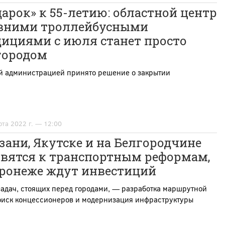
арок» к 55-летию: областной центр
авними троллейбусными
дициями с июля станет просто
городом
й администрацией принято решение о закрытии
рта 2022 г. — 12:00
зани, Якутске и на Белгородчине
овятся к транспортным реформам,
оронеже ждут инвестиций
адач, стоящих перед городами, — разработка маршрутной
поиск концессионеров и модернизация инфраструктуры