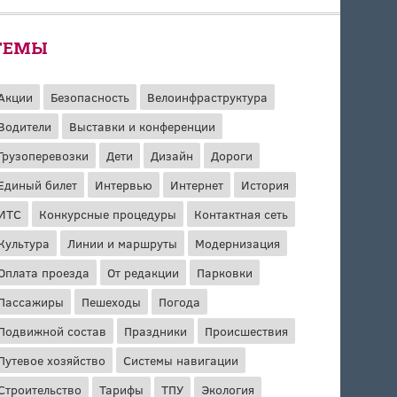
ТЕМЫ
Акции
Безопасность
Велоинфраструктура
Водители
Выставки и конференции
Грузоперевозки
Дети
Дизайн
Дороги
Единый билет
Интервью
Интернет
История
ИТС
Конкурсные процедуры
Контактная сеть
Культура
Линии и маршруты
Модернизация
Оплата проезда
От редакции
Парковки
Пассажиры
Пешеходы
Погода
Подвижной состав
Праздники
Происшествия
Путевое хозяйство
Системы навигации
Строительство
Тарифы
ТПУ
Экология