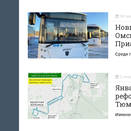
30 ян
Нов
Омск
При
Среди 
5 янв
Янв
рефо
Тюм
Измене