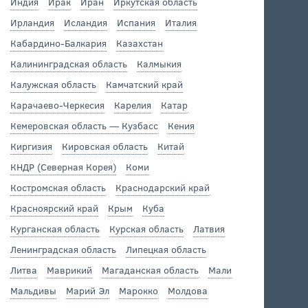
Индия
Ирак
Иран
Иркутская область
Ирландия
Исландия
Испания
Италия
Кабардино-Балкария
Казахстан
Калининградская область
Калмыкия
Калужская область
Камчатский край
Карачаево-Черкесия
Карелия
Катар
Кемеровская область — Кузбасс
Кения
Киргизия
Кировская область
Китай
КНДР (Северная Корея)
Коми
Костромская область
Краснодарский край
Красноярский край
Крым
Куба
Курганская область
Курская область
Латвия
Ленинградская область
Липецкая область
Литва
Маврикий
Магаданская область
Мали
Мальдивы
Марий Эл
Марокко
Молдова