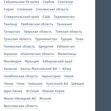
Сейшельские Острова
Сербия
Сингапур
Сирия
Словакия
Смоленская область
Ставропольский край
США
Таджикистан
Таиланд
Тамбовская область
Танзания
Татарстан
Тверская область
Томская область
Тульская область
Туркменистан
Турция
Тыва
Тюменская область
Удмуртия
Узбекистан
Украина
Ульяновская область
Филиппины
Финляндия
Франция
Хабаровский край
Хакасия
Ханты-Мансийский АО — Югра
Челябинская область
Черногория
Чехия
Чечня
Чили
Чувашия
Чукотский АО
Швеция
Шри-Ланка
Эстония
Южная Корея
Ямало-Ненецкий АО
Япония
Ярославская область