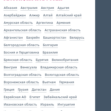
Абхазия
Австралия
Австрия
Адыгея
Азербайджан
Алжир
Алтай
Алтайский край
Амурская область
Аргентина
Армения
Архангельская область
Астраханская область
Афганистан
Бахрейн
Башкортостан
Беларусь
Белгородская область
Болгария
Босния и Герцеговина
Бразилия
Брянская область
Бурятия
Великобритания
Венгрия
Венесуэла
Владимирская область
Волгоградская область
Вологодская область
Воронежская область
Вьетнам
Германия
Греция
Грузия
Дагестан
Дания
Еврейская АО
Египет
Забайкальский край
Ивановская область
Израиль
Ингушетия