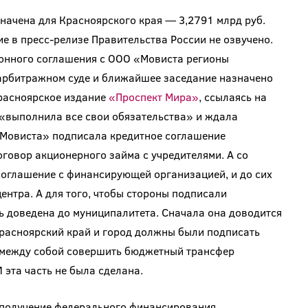
ачена для Красноярского края — 3,2791 млрд руб.
ние в пресс-релизе Правительства России не озвучено.
онного соглашения с ООО «Мовиста регионы
арбитражном суде и ближайшее заседание назначено
красноярское издание
«Проспект Мира»
, ссылаясь на
 «выполнила все свои обязательства» и ждала
«Мовиста» подписала кредитное соглашение
говор акционерного займа с учредителями. А со
соглашение с финансирующей организацией, и до сих
ентра. А для того, чтобы стороны подписали
ь доведена до муниципалитета. Сначала она доводится
Красноярский край и город должны были подписать
 между собой совершить бюджетный трансфер
 эта часть не была сделана.
и получение федерального финансирования,