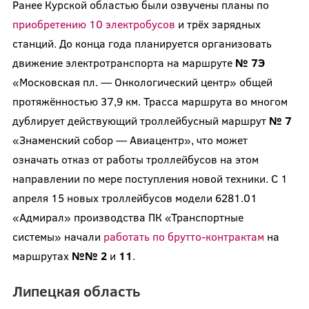
Ранее Курской областью были озвучены планы по
приобретению 10 электробусов
и трёх зарядных
станций. До конца года планируется организовать
движение электротранспорта на маршруте
№ 7Э
«Московская пл. — Онкологический центр» общей
протяжённостью 37,9 км. Трасса маршрута во многом
дублирует действующий троллейбусный маршрут
№ 7
«Знаменский собор — Авиацентр», что может
означать отказ от работы троллейбусов на этом
направлении по мере поступления новой техники. С 1
апреля 15 новых троллейбусов модели 6281.01
«Адмирал» производства ПК «Транспортные
системы» начали
работать по брутто-контрактам
на
маршрутах
№№ 2
и
11
.
Липецкая область