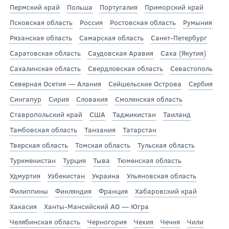
Пермский край
Польша
Португалия
Приморский край
Псковская область
Россия
Ростовская область
Румыния
Рязанская область
Самарская область
Санкт-Петербург
Саратовская область
Саудовская Аравия
Саха (Якутия)
Сахалинская область
Свердловская область
Севастополь
Северная Осетия — Алания
Сейшельские Острова
Сербия
Сингапур
Сирия
Словакия
Смоленская область
Ставропольский край
США
Таджикистан
Таиланд
Тамбовская область
Танзания
Татарстан
Тверская область
Томская область
Тульская область
Туркменистан
Турция
Тыва
Тюменская область
Удмуртия
Узбекистан
Украина
Ульяновская область
Филиппины
Финляндия
Франция
Хабаровский край
Хакасия
Ханты-Мансийский АО — Югра
Челябинская область
Черногория
Чехия
Чечня
Чили