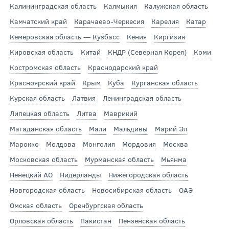
Калининградская область
Калмыкия
Калужская область
Камчатский край
Карачаево-Черкесия
Карелия
Катар
Кемеровская область — Кузбасс
Кения
Киргизия
Кировская область
Китай
КНДР (Северная Корея)
Коми
Костромская область
Краснодарский край
Красноярский край
Крым
Куба
Курганская область
Курская область
Латвия
Ленинградская область
Липецкая область
Литва
Маврикий
Магаданская область
Мали
Мальдивы
Марий Эл
Марокко
Молдова
Монголия
Мордовия
Москва
Московская область
Мурманская область
Мьянма
Ненецкий АО
Нидерланды
Нижегородская область
Новгородская область
Новосибирская область
ОАЭ
Омская область
Оренбургская область
Орловская область
Пакистан
Пензенская область