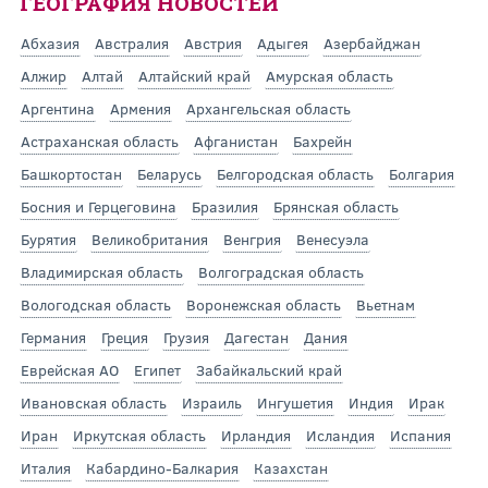
ГЕОГРАФИЯ НОВОСТЕЙ
Абхазия
Австралия
Австрия
Адыгея
Азербайджан
Алжир
Алтай
Алтайский край
Амурская область
Аргентина
Армения
Архангельская область
Астраханская область
Афганистан
Бахрейн
Башкортостан
Беларусь
Белгородская область
Болгария
Босния и Герцеговина
Бразилия
Брянская область
Бурятия
Великобритания
Венгрия
Венесуэла
Владимирская область
Волгоградская область
Вологодская область
Воронежская область
Вьетнам
Германия
Греция
Грузия
Дагестан
Дания
Еврейская АО
Египет
Забайкальский край
Ивановская область
Израиль
Ингушетия
Индия
Ирак
Иран
Иркутская область
Ирландия
Исландия
Испания
Италия
Кабардино-Балкария
Казахстан