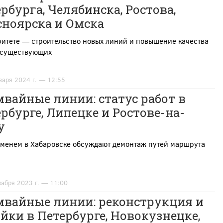
рбурга, Челябинска, Ростова,
сноярска и Омска
итете — строительство новых линий и повышение качества
 существующих
варя 2024 г. — 12:55
вайные линии: статус работ в
рбурге, Липецке и Ростове-на-
у
еменем в Хабаровске обсуждают демонтаж путей маршрута
кабря 2023 г. — 11:00
мвайные линии: реконструкция и
йки в Петербурге, Новокузнецке,