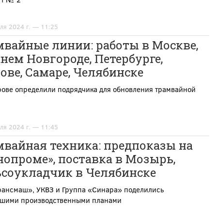
ля 2024 г. — 11:25
вайные линии: работы в Москве,
ем Новгороде, Петербурге,
ове, Самаре, Челябинске
рове определили подрядчика для обновления трамвайной
ля 2024 г. — 11:45
мвайная техника: предпоказы на
опроме», поставка в Мозырь,
ьсоукладчик в Челябинске
рансмаш», УКВЗ и Группа «Синара» поделились
шими производственными планами