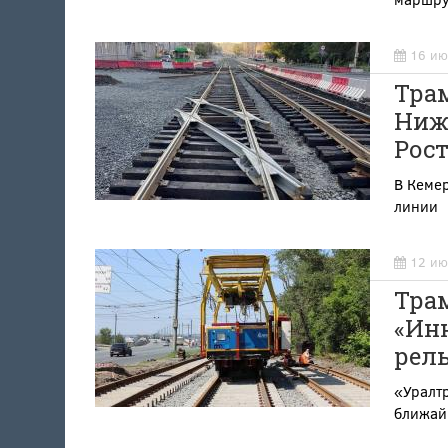
16 ию
Трам
Нижн
Рост
В Кеме
линии
12 ию
Тра
«Инн
рел
«Уралт
ближай