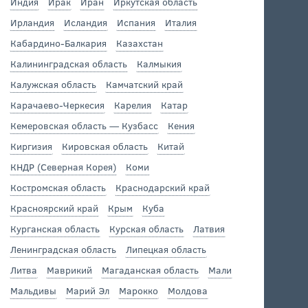
Индия
Ирак
Иран
Иркутская область
Ирландия
Исландия
Испания
Италия
Кабардино-Балкария
Казахстан
Калининградская область
Калмыкия
Калужская область
Камчатский край
Карачаево-Черкесия
Карелия
Катар
Кемеровская область — Кузбасс
Кения
Киргизия
Кировская область
Китай
КНДР (Северная Корея)
Коми
Костромская область
Краснодарский край
Красноярский край
Крым
Куба
Курганская область
Курская область
Латвия
Ленинградская область
Липецкая область
Литва
Маврикий
Магаданская область
Мали
Мальдивы
Марий Эл
Марокко
Молдова