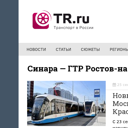
Перейти к основному содержанию
НОВОСТИ
СТАТЬИ
СЮЖЕТЫ
РЕГИОН
Синара — ГТР Ростов-н
25 се
Нов
Моск
Крас
С 23 се
маршру