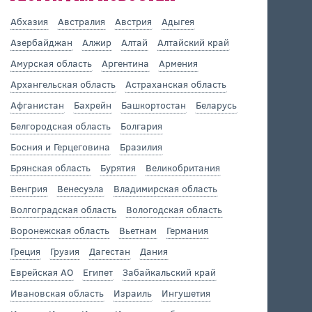
Абхазия
Австралия
Австрия
Адыгея
Азербайджан
Алжир
Алтай
Алтайский край
Амурская область
Аргентина
Армения
Архангельская область
Астраханская область
Афганистан
Бахрейн
Башкортостан
Беларусь
Белгородская область
Болгария
Босния и Герцеговина
Бразилия
Брянская область
Бурятия
Великобритания
Венгрия
Венесуэла
Владимирская область
Волгоградская область
Вологодская область
Воронежская область
Вьетнам
Германия
Греция
Грузия
Дагестан
Дания
Еврейская АО
Египет
Забайкальский край
Ивановская область
Израиль
Ингушетия