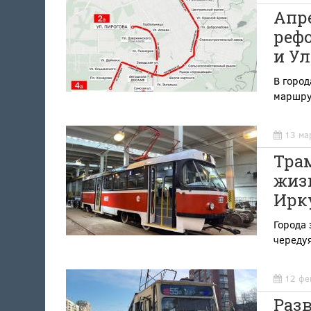
Апр
рефо
и У
В горо
маршру
13 ма
Тра
жизн
Ирку
Города
чередуя
12 фе
Разв