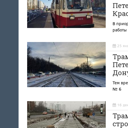
Пете
Кра
В приор
работы
25 ян
Трам
Пете
Дон
Тем вр
№ 6
16 де
Тра
стро