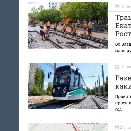
19 ию
Тра
Екат
Рост
Во Влад
маршру
18 ию
Разв
как
Правит
проекта
год
2 апр