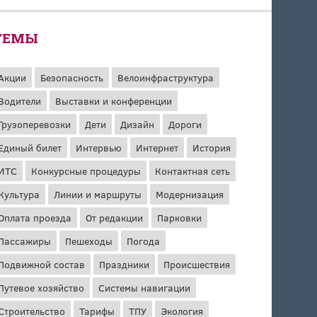
ТЕМЫ
Акции
Безопасность
Велоинфраструктура
Водители
Выставки и конференции
Грузоперевозки
Дети
Дизайн
Дороги
Единый билет
Интервью
Интернет
История
ИТС
Конкурсные процедуры
Контактная сеть
Культура
Линии и маршруты
Модернизация
Оплата проезда
От редакции
Парковки
Пассажиры
Пешеходы
Погода
Подвижной состав
Праздники
Происшествия
Путевое хозяйство
Системы навигации
Строительство
Тарифы
ТПУ
Экология