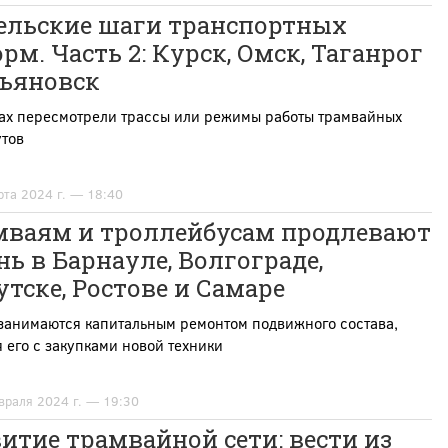
ельские шаги транспортных
рм. Часть 2: Курск, Омск, Таганрог
льяновск
дах пересмотрели трассы или режимы работы трамвайных
тов
рта 2024 г. — 18:40
мваям и троллейбусам продлевают
ь в Барнауле, Волгограде,
тске, Ростове и Самаре
 занимаются капитальным ремонтом подвижного состава,
 его с закупками новой техники
враля 2024 г. — 19:30
итие трамвайной сети: вести из