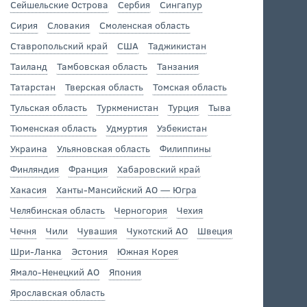
Сейшельские Острова
Сербия
Сингапур
Сирия
Словакия
Смоленская область
Ставропольский край
США
Таджикистан
Таиланд
Тамбовская область
Танзания
Татарстан
Тверская область
Томская область
Тульская область
Туркменистан
Турция
Тыва
Тюменская область
Удмуртия
Узбекистан
Украина
Ульяновская область
Филиппины
Финляндия
Франция
Хабаровский край
Хакасия
Ханты-Мансийский АО — Югра
Челябинская область
Черногория
Чехия
Чечня
Чили
Чувашия
Чукотский АО
Швеция
Шри-Ланка
Эстония
Южная Корея
Ямало-Ненецкий АО
Япония
Ярославская область