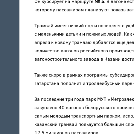
Он курсирует на маршруте
№ 5
. В вагоне ес
которому пассажирам планируют показывать
Трамвай имеет низкий пол и позволяет с уд
с маленькими детьми и пожилых людей. Как
апреля к новому трамваю добавятся ещё дев
количество вагонов российского производс
вагоностроительного завода в Казани дости
Также скоро в рамках программы субсидиро
Татарстана пополнит и троллейбусный парк
За последние три года парк МУП «Метроэлек
закуплено 40 вагонов белорусского произво
самым молодым транспортным парком, испо
казанский трамвай пользуется большим спр
17,5 миллионов пассажиров.