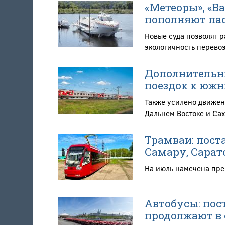
«Метеоры», «В
пополняют пас
Новые суда позволят 
экологичность перево
Дополнительны
поездок к южн
Также усилено движен
Дальнем Востоке и Са
Трамваи: поста
Самару, Сарат
На июль намечена пре
Автобусы: пос
продолжают в