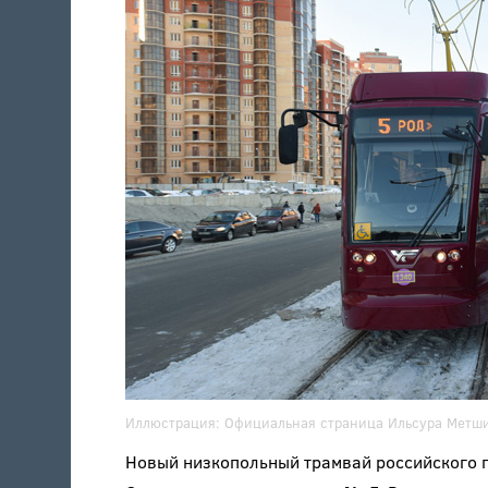
Иллюстрация:
Официальная страница Ильсура Метш
Новый низкопольный трамвай российского п