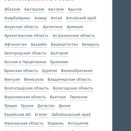
Абхазия
Австралия
Австрия
Адыгея
Азербайджан
Алжир
Алтай
Алтайский край
Амурская область
Аргентина
Армения
Архангельская область
Астраханская область
Афганистан
Бахрейн
Башкортостан
Беларусь
Белгородская область
Болгария
Босния и Герцеговина
Бразилия
Брянская область
Бурятия
Великобритания
Венгрия
Венесуэла
Владимирская область
Волгоградская область
Вологодская область
Воронежская область
Вьетнам
Германия
Греция
Грузия
Дагестан
Дания
Еврейская АО
Египет
Забайкальский край
Ивановская область
Израиль
Ингушетия