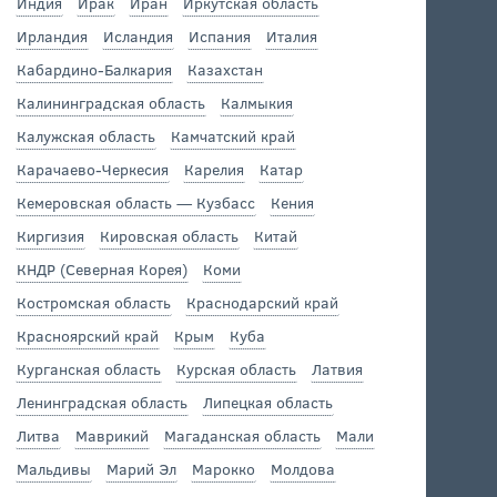
Индия
Ирак
Иран
Иркутская область
Ирландия
Исландия
Испания
Италия
Кабардино-Балкария
Казахстан
Калининградская область
Калмыкия
Калужская область
Камчатский край
Карачаево-Черкесия
Карелия
Катар
Кемеровская область — Кузбасс
Кения
Киргизия
Кировская область
Китай
КНДР (Северная Корея)
Коми
Костромская область
Краснодарский край
Красноярский край
Крым
Куба
Курганская область
Курская область
Латвия
Ленинградская область
Липецкая область
Литва
Маврикий
Магаданская область
Мали
Мальдивы
Марий Эл
Марокко
Молдова