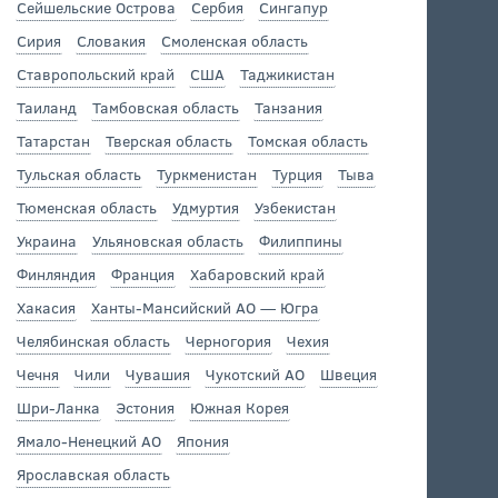
Сейшельские Острова
Сербия
Сингапур
Сирия
Словакия
Смоленская область
Ставропольский край
США
Таджикистан
Таиланд
Тамбовская область
Танзания
Татарстан
Тверская область
Томская область
Тульская область
Туркменистан
Турция
Тыва
Тюменская область
Удмуртия
Узбекистан
Украина
Ульяновская область
Филиппины
Финляндия
Франция
Хабаровский край
Хакасия
Ханты-Мансийский АО — Югра
Челябинская область
Черногория
Чехия
Чечня
Чили
Чувашия
Чукотский АО
Швеция
Шри-Ланка
Эстония
Южная Корея
Ямало-Ненецкий АО
Япония
Ярославская область