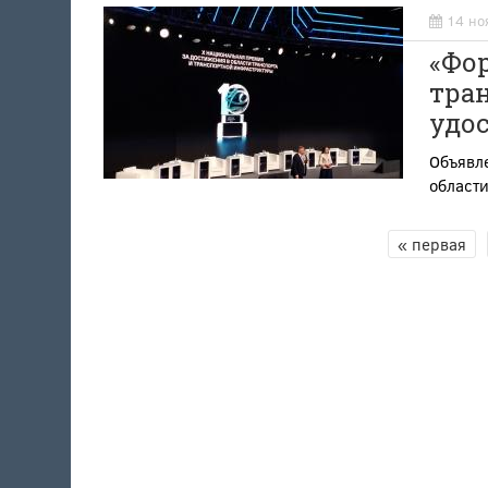
14 но
«Фо
тран
удо
Объявл
област
« первая
СТРАНИЦЫ