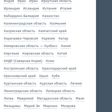
Индия
Ирак
Иран
Иркутская область
Ирландия
Исландия
Испания
Италия
Кабардино-Балкария
Казахстан
Калининградская область
Калмыкия
Калужская область
Камчатский край
Карачаево-Черкесия
Карелия
Катар
Кемеровская область — Кузбасс
Кения
Киргизия
Кировская область
Китай
КНДР (Северная Корея)
Коми
Костромская область
Краснодарский край
Красноярский край
Крым
Куба
Курганская область
Курская область
Латвия
Ленинградская область
Липецкая область
Литва
Маврикий
Магаданская область
Мали
Мальдивы
Марий Эл
Марокко
Молдова