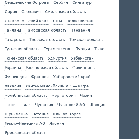
Сейшельские Острова
Сербия
Сингапур
Сирия
Словакия
Смоленская область
Ставропольский край
США
Таджикистан
Таиланд
Тамбовская область
Танзания
Татарстан
Тверская область
Томская область
Тульская область
Туркменистан
Турция
Тыва
Тюменская область
Удмуртия
Узбекистан
Украина
Ульяновская область
Филиппины
Финляндия
Франция
Хабаровский край
Хакасия
Ханты-Мансийский АО — Югра
Челябинская область
Черногория
Чехия
Чечня
Чили
Чувашия
Чукотский АО
Швеция
Шри-Ланка
Эстония
Южная Корея
Ямало-Ненецкий АО
Япония
Ярославская область