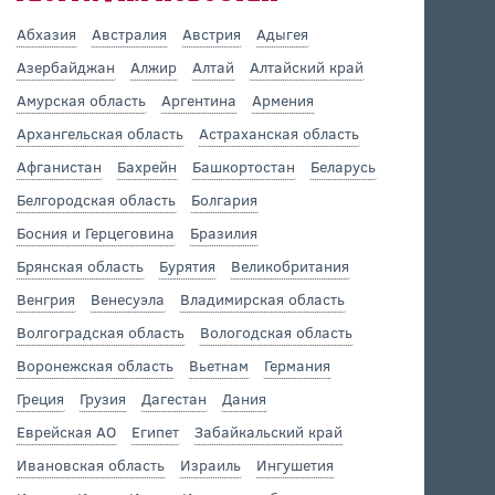
Абхазия
Австралия
Австрия
Адыгея
Азербайджан
Алжир
Алтай
Алтайский край
Амурская область
Аргентина
Армения
Архангельская область
Астраханская область
Афганистан
Бахрейн
Башкортостан
Беларусь
Белгородская область
Болгария
Босния и Герцеговина
Бразилия
Брянская область
Бурятия
Великобритания
Венгрия
Венесуэла
Владимирская область
Волгоградская область
Вологодская область
Воронежская область
Вьетнам
Германия
Греция
Грузия
Дагестан
Дания
Еврейская АО
Египет
Забайкальский край
Ивановская область
Израиль
Ингушетия