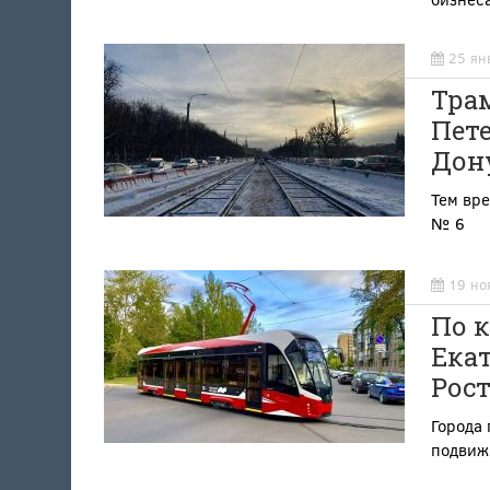
25 ян
Трам
Пете
Дон
Тем вр
№ 6
19 но
По к
Екат
Рост
Города
подвиж