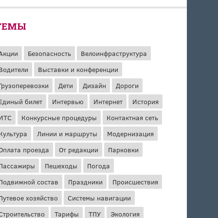
ТЕМЫ
Акции
Безопасность
Велоинфраструктура
Водители
Выставки и конференции
Грузоперевозки
Дети
Дизайн
Дороги
Единый билет
Интервью
Интернет
История
ИТС
Конкурсные процедуры
Контактная сеть
Культура
Линии и маршруты
Модернизация
Оплата проезда
От редакции
Парковки
Пассажиры
Пешеходы
Погода
Подвижной состав
Праздники
Происшествия
Путевое хозяйство
Системы навигации
Строительство
Тарифы
ТПУ
Экология