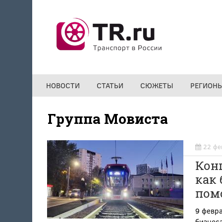
Перейти к основному содержанию
НОВОСТИ
СТАТЬИ
СЮЖЕТЫ
РЕГИОН
Группа Мовиста
22 фе
Кон
как 
пом
9 февр
бизнес