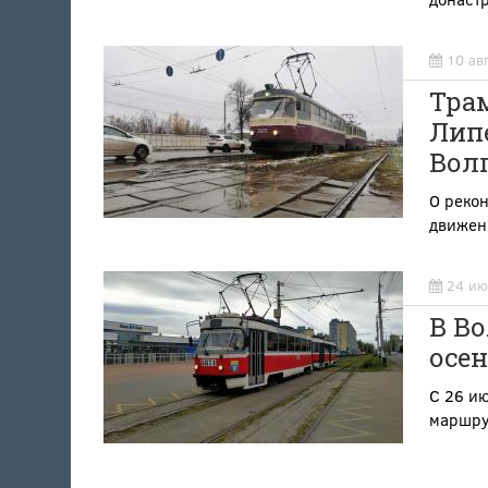
10 ав
Трам
Лип
Волг
О реко
движен
24 ию
В Во
осе
С 26 и
маршру