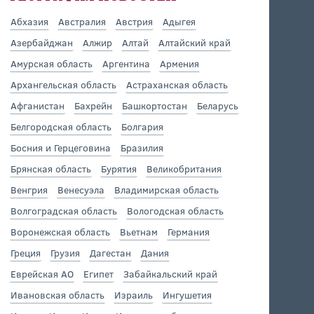
Абхазия
Австралия
Австрия
Адыгея
Азербайджан
Алжир
Алтай
Алтайский край
Амурская область
Аргентина
Армения
Архангельская область
Астраханская область
Афганистан
Бахрейн
Башкортостан
Беларусь
Белгородская область
Болгария
Босния и Герцеговина
Бразилия
Брянская область
Бурятия
Великобритания
Венгрия
Венесуэла
Владимирская область
Волгоградская область
Вологодская область
Воронежская область
Вьетнам
Германия
Греция
Грузия
Дагестан
Дания
Еврейская АО
Египет
Забайкальский край
Ивановская область
Израиль
Ингушетия