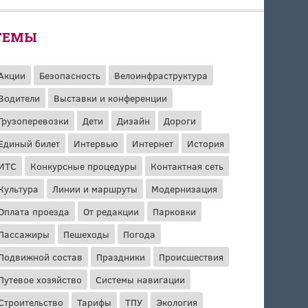
ТЕМЫ
Акции
Безопасность
Велоинфраструктура
Водители
Выставки и конференции
Грузоперевозки
Дети
Дизайн
Дороги
Единый билет
Интервью
Интернет
История
ИТС
Конкурсные процедуры
Контактная сеть
Культура
Линии и маршруты
Модернизация
Оплата проезда
От редакции
Парковки
Пассажиры
Пешеходы
Погода
Подвижной состав
Праздники
Происшествия
Путевое хозяйство
Системы навигации
Строительство
Тарифы
ТПУ
Экология