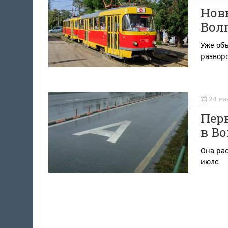
Нов
Волг
Уже объ
разворо
24 ма
Перв
в Во
Она ра
июле