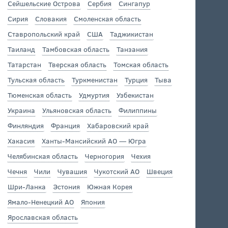
Сейшельские Острова
Сербия
Сингапур
Сирия
Словакия
Смоленская область
Ставропольский край
США
Таджикистан
Таиланд
Тамбовская область
Танзания
Татарстан
Тверская область
Томская область
Тульская область
Туркменистан
Турция
Тыва
Тюменская область
Удмуртия
Узбекистан
Украина
Ульяновская область
Филиппины
Финляндия
Франция
Хабаровский край
Хакасия
Ханты-Мансийский АО — Югра
Челябинская область
Черногория
Чехия
Чечня
Чили
Чувашия
Чукотский АО
Швеция
Шри-Ланка
Эстония
Южная Корея
Ямало-Ненецкий АО
Япония
Ярославская область