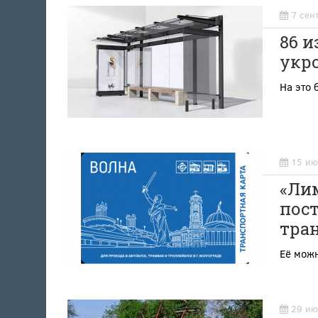
7 сен
86 
укр
На это 
15 ию
«Лим
пос
тра
Её можн
29 ию